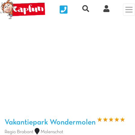
Nous contacter
Recherche rapide
Mijn Clix 
Vorige foto
Vol
Vakantiepark Wondermolen
Regio Brabant
Molenschot