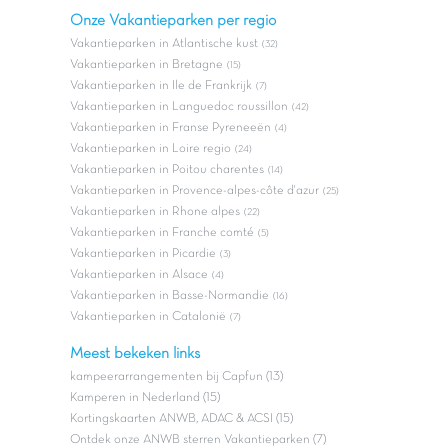
Onze Vakantieparken per regio
Vakantieparken in Atlantische kust
(32)
Vakantieparken in Bretagne
(15)
Vakantieparken in Ile de Frankrijk
(7)
Vakantieparken in Languedoc roussillon
(42)
Vakantieparken in Franse Pyreneeën
(4)
Vakantieparken in Loire regio
(24)
Vakantieparken in Poitou charentes
(14)
Vakantieparken in Provence-alpes-côte d'azur
(25)
Vakantieparken in Rhone alpes
(22)
Vakantieparken in Franche comté
(5)
Vakantieparken in Picardie
(3)
Vakantieparken in Alsace
(4)
Vakantieparken in Basse-Normandie
(16)
Vakantieparken in Catalonië
(7)
Meest bekeken links
kampeerarrangementen bij Capfun (13)
Kamperen in Nederland (15)
Kortingskaarten ANWB, ADAC & ACSI (15)
Ontdek onze ANWB sterren Vakantieparken (7)