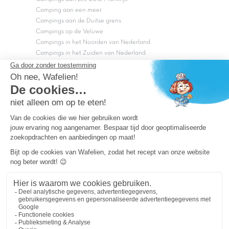
Camping aan een meer
Campings aan de Duitse grens
Campings op de Veluwe
Campings in het Noorden van Nederland
Campings in het Zuiden van Nederland
Copyright Capfun 2026 ©
Bij Capfun solliciteren
Veelgestelde vragen
Dutchbox Vakantiepark
Superdeals
Capfun in de media
Carabouille.nl
Wettelijke bepalingen
Algemene reisvoorwaarden
Sitemap
Persvragen? mail
persvragen@capfun.com
Powered by ICS
OK