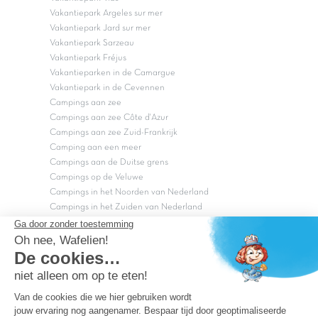
Vakantiepark Argeles sur mer
Vakantiepark Jard sur mer
Vakantiepark Sarzeau
Vakantiepark Fréjus
Vakantieparken in de Camargue
Vakantiepark in de Cevennen
Campings aan zee
Campings aan zee Côte d'Azur
Campings aan zee Zuid-Frankrijk
Camping aan een meer
Campings aan de Duitse grens
Campings op de Veluwe
Campings in het Noorden van Nederland
Campings in het Zuiden van Nederland
Copyright Capfun 2026 ©
Bij Capfun solliciteren
Veelgestelde vragen
Dutchbox Vakantiepark
Superdeals
Capfun in de media