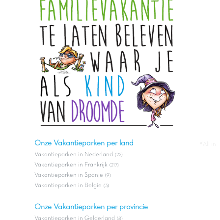
Onze Vakantieparken per land
#All in
Vakantieparken in Nederland
(22)
Vakantieparken in Frankrijk
(217)
Vakantieparken in Spanje
(9)
Vakantieparken in Belgie
(3)
Onze Vakantieparken per provincie
Vakantieparken in Gelderland
(8)