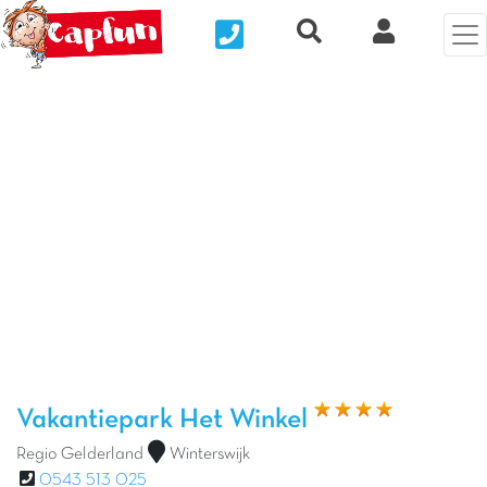
Nous contacter
Recherche rapide
Mijn Clix 
Vorige foto
Vol
Vakantiepark Het Winkel
Regio Gelderland
Winterswijk
0543 513 025