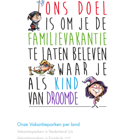
Onze Vakantieparken per land
Vakantieparken in Nederland
(22)
Vakantieparken in Frankrijk
(217)