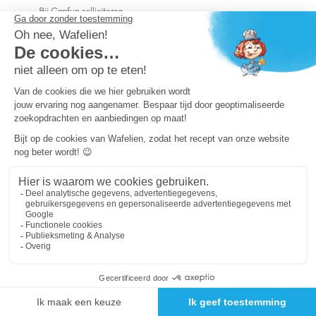
Bij Capfun solliciteren
Veelgestelde vragen
Dutchbox Vakantiepark
Superdeals
Capfun in de media
Carabouille.nl
Wettelijke bepalingen
Algemene reisvoorwaarden
Sitemap
Persvragen? mail
persvragen@capfun.com
Powered by ICS
OK
Je cookie-voorkeuren wijzigen
Version de la page en cache du 07/08/2026 04:54:41 [fo-03-cdt]