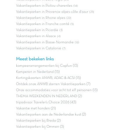
Vakantieparken in Poitou charentes
(14)
Vakantieparken in Provence-alpes-côte d'azur
(25)
Vakantieparken in Rhone alpes
(22)
Vakantieparken in Franche comté
(5)
Vakantieparken in Picardie
(3)
Vakantieparken in Alsace
(4)
Vakantieparken in Basse-Normandie
(16)
Vakantieparken in Catalonië
(7)
Meest bekeken links
kampeerarrangementen bij Capfun (13)
Kamperen in Nederland (15)
Kortingskaarten ANWB, ADAC & ACSI (15)
Ontdek onze ANWB sterren Vakantieparken (7)
Onze accommodaties voor acht tot elf personen (13)
THEMA WEEKENDEN IN NEDERLAND (2)
tripadvisor Traveler’s Choice 2026 (43)
Vakantie met honden (21)
Vakantieparken aan de Nederlandse kust (2)
Vakantieparken bij Breda (2)
Vakantieparken bij Ommen (3)