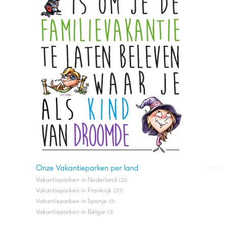
Onze Vakantieparken per land
#All in
Vakantieparken in Nederland
(22)
Vakantieparken in Frankrijk
(217)
Vakantieparken in Spanje
(9)
Vakantieparken in Belgie
(3)