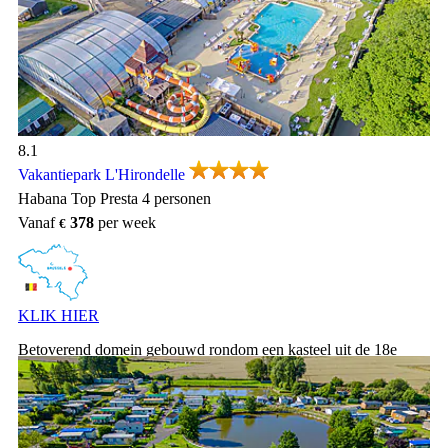
Vakantiepark L'Hirondelle, Vakantiepark Ardennen
8.1
Vakantiepark L'Hirondelle
Habana Top Presta 4 personen
Vanaf
378
per week
KLIK HIER
Betoverend domein gebouwd rondom een kasteel uit de 18e
eeuw, met een speelterrein en een mooi zwempark met glijbanen
in het hart van een beschermd natuurpark.