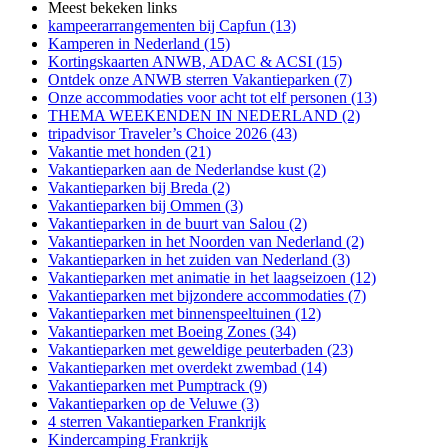
Meest bekeken links
kampeerarrangementen bij Capfun (13)
Kamperen in Nederland (15)
Kortingskaarten ANWB, ADAC & ACSI (15)
Ontdek onze ANWB sterren Vakantieparken (7)
Onze accommodaties voor acht tot elf personen (13)
THEMA WEEKENDEN IN NEDERLAND (2)
tripadvisor Traveler’s Choice 2026 (43)
Vakantie met honden (21)
Vakantieparken aan de Nederlandse kust (2)
Vakantieparken bij Breda (2)
Vakantieparken bij Ommen (3)
Vakantieparken in de buurt van Salou (2)
Vakantieparken in het Noorden van Nederland (2)
Vakantieparken in het zuiden van Nederland (3)
Vakantieparken met animatie in het laagseizoen (12)
Vakantieparken met bijzondere accommodaties (7)
Vakantieparken met binnenspeeltuinen (12)
Vakantieparken met Boeing Zones (34)
Vakantieparken met geweldige peuterbaden (23)
Vakantieparken met overdekt zwembad (14)
Vakantieparken met Pumptrack (9)
Vakantieparken op de Veluwe (3)
4 sterren Vakantieparken Frankrijk
Kindercamping Frankrijk