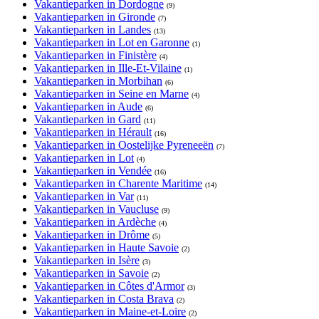
Vakantieparken in Dordogne
(9)
Vakantieparken in Gironde
(7)
Vakantieparken in Landes
(13)
Vakantieparken in Lot en Garonne
(1)
Vakantieparken in Finistère
(4)
Vakantieparken in Ille-Et-Vilaine
(1)
Vakantieparken in Morbihan
(6)
Vakantieparken in Seine en Marne
(4)
Vakantieparken in Aude
(6)
Vakantieparken in Gard
(11)
Vakantieparken in Hérault
(16)
Vakantieparken in Oostelijke Pyreneeën
(7)
Vakantieparken in Lot
(4)
Vakantieparken in Vendée
(16)
Vakantieparken in Charente Maritime
(14)
Vakantieparken in Var
(11)
Vakantieparken in Vaucluse
(9)
Vakantieparken in Ardèche
(4)
Vakantieparken in Drôme
(5)
Vakantieparken in Haute Savoie
(2)
Vakantieparken in Isère
(3)
Vakantieparken in Savoie
(2)
Vakantieparken in Côtes d'Armor
(3)
Vakantieparken in Costa Brava
(2)
Vakantieparken in Maine-et-Loire
(2)