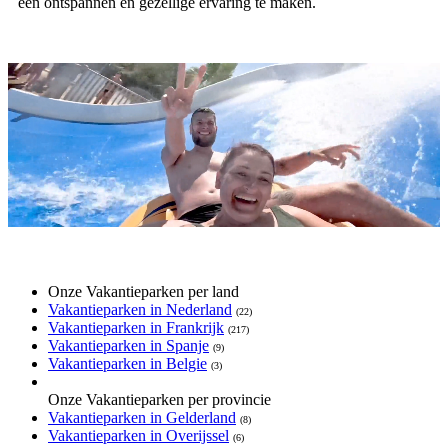
een ontspannen en gezellige ervaring te maken.
Onze Vakantieparken per land
Vakantieparken in Nederland
(22)
Vakantieparken in Frankrijk
(217)
Vakantieparken in Spanje
(9)
Vakantieparken in Belgie
(3)
Onze Vakantieparken per provincie
Vakantieparken in Gelderland
(8)
Vakantieparken in Overijssel
(6)