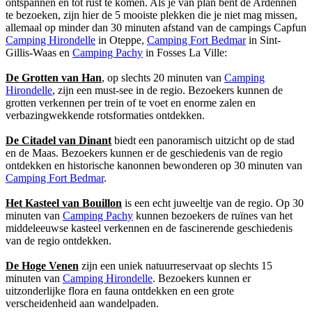
ontspannen en tot rust te komen. Als je van plan bent de Ardennen
te bezoeken, zijn hier de 5 mooiste plekken die je niet mag missen,
allemaal op minder dan 30 minuten afstand van de campings Capfun
Camping Hirondelle
in Oteppe,
Camping Fort Bedmar
in Sint-
Gillis-Waas en
Camping Pachy
in Fosses La Ville:
De Grotten van Han
, op slechts 20 minuten van
Camping
Hirondelle
, zijn een must-see in de regio. Bezoekers kunnen de
grotten verkennen per trein of te voet en enorme zalen en
verbazingwekkende rotsformaties ontdekken.
De Citadel van Dinant
biedt een panoramisch uitzicht op de stad
en de Maas. Bezoekers kunnen er de geschiedenis van de regio
ontdekken en historische kanonnen bewonderen op 30 minuten van
Camping Fort Bedmar
.
Het Kasteel van Bouillon
is een echt juweeltje van de regio. Op 30
minuten van
Camping Pachy
kunnen bezoekers de ruïnes van het
middeleeuwse kasteel verkennen en de fascinerende geschiedenis
van de regio ontdekken.
De Hoge Venen
zijn een uniek natuurreservaat op slechts 15
minuten van
Camping Hirondelle
. Bezoekers kunnen er
uitzonderlijke flora en fauna ontdekken en een grote
verscheidenheid aan wandelpaden.