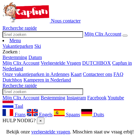
Nous contacter
Recherche rapide
Mijn Clix Account
Menu
Vakantieparken
Ski
Zoeken :
Bestemming
Datum
Mijn Clix Account
Veelgestelde Vragen
DUTCHBOX
Capfun in
Nederland
Onze vakantieparken in Ardennes
Kaart
Contacteer ons
FAQ
Dutchbox
Kamperen in Nederland
Recherche rapide
Mijn Clix Account
Bestemming
Instagram
Facebook
Youtube
Taal
Frans
Engels
Spaans
Duits
HULP NODIG?
×
Bekijk onze
veelgestelde vragen
. Misschien staat uw vraag erbij!