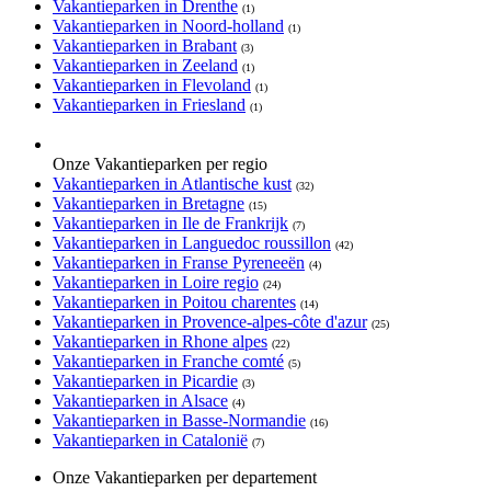
Vakantieparken in Drenthe
(1)
Vakantieparken in Noord-holland
(1)
Vakantieparken in Brabant
(3)
Vakantieparken in Zeeland
(1)
Vakantieparken in Flevoland
(1)
Vakantieparken in Friesland
(1)
Onze Vakantieparken per regio
Vakantieparken in Atlantische kust
(32)
Vakantieparken in Bretagne
(15)
Vakantieparken in Ile de Frankrijk
(7)
Vakantieparken in Languedoc roussillon
(42)
Vakantieparken in Franse Pyreneeën
(4)
Vakantieparken in Loire regio
(24)
Vakantieparken in Poitou charentes
(14)
Vakantieparken in Provence-alpes-côte d'azur
(25)
Vakantieparken in Rhone alpes
(22)
Vakantieparken in Franche comté
(5)
Vakantieparken in Picardie
(3)
Vakantieparken in Alsace
(4)
Vakantieparken in Basse-Normandie
(16)
Vakantieparken in Catalonië
(7)
Onze Vakantieparken per departement