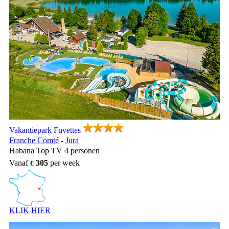
Vakantiepark Fuvettes, Vakantiepark Franche Comté
Vakantiepark Fuvettes
Franche Comté
-
Jura
Habana Top TV 4 personen
Vanaf
305
per week
KLIK HIER
Bij het meer van Saint Point. Geniet van een familievakantie in