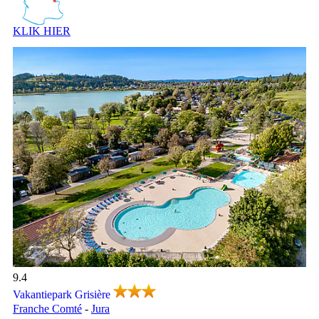
KLIK HIER
In de Jura, direct aan het strand van het
meer van Chalain met
verwarmd, overdekt zwembad.
Vakantiepark Grisière, Vakantiepark Franche Comté
9.4
Vakantiepark Grisière
Franche Comté
-
Jura