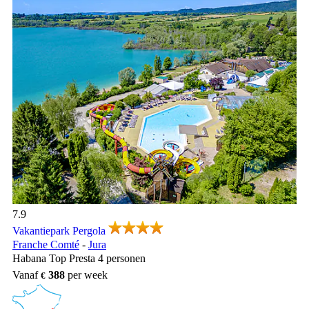
de bergen
Vakantiepark Pergola, Vakantiepark Franche Comté
7.9
Vakantiepark Pergola
Franche Comté
-
Jura
Habana Top Presta 4 personen
Vanaf
388
per week