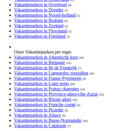
Vakantieparken in Overijssel
(6)
Vakantieparken in Drenthe
(1)
Vakantieparken in Noord-holland
(1)
Vakantieparken in Brabant
(3)
Vakantieparken in Zeeland
(1)
Vakantieparken in Flevoland
(1)
Vakantieparken in Friesland
(1)
Onze Vakantieparken per regio
Vakantieparken in Atlantische kust
(32)
Vakantieparken in Bretagne
(15)
Vakantieparken in Ile de Frankrijk
(7)
Vakantieparken in Languedoc roussillon
(42)
Vakantieparken in Franse Pyreneeën
(4)
Vakantieparken in Loire regio
(24)
Vakantieparken in Poitou charentes
(14)
Vakantieparken in Provence-alpes-côte d'azur
(25)
Vakantieparken in Rhone alpes
(22)
Vakantieparken in Franche comté
(5)
Vakantieparken in Picardie
(3)
Vakantieparken in Alsace
(4)
Vakantieparken in Basse-Normandie
(16)
Vakantieparken in Catalonië
(7)