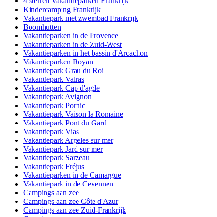
4 sterren Vakantieparken Frankrijk
Kindercamping Frankrijk
Vakantiepark met zwembad Frankrijk
Boomhutten
Vakantieparken in de Provence
Vakantieparken in de Zuid-West
Vakantieparken in het bassin d'Arcachon
Vakantieparken Royan
Vakantiepark Grau du Roi
Vakantiepark Valras
Vakantiepark Cap d'agde
Vakantiepark Avignon
Vakantiepark Pornic
Vakantiepark Vaison la Romaine
Vakantiepark Pont du Gard
Vakantiepark Vias
Vakantiepark Argeles sur mer
Vakantiepark Jard sur mer
Vakantiepark Sarzeau
Vakantiepark Fréjus
Vakantieparken in de Camargue
Vakantiepark in de Cevennen
Campings aan zee
Campings aan zee Côte d'Azur
Campings aan zee Zuid-Frankrijk