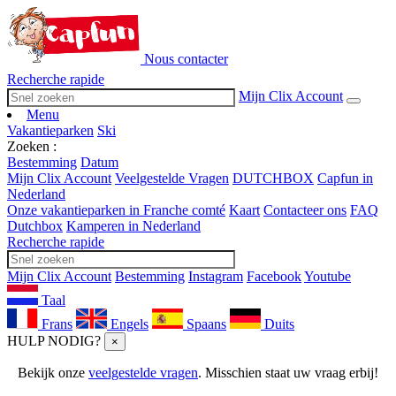
Nous contacter
Recherche rapide
Mijn Clix Account
Menu
Vakantieparken
Ski
Zoeken :
Bestemming
Datum
Mijn Clix Account
Veelgestelde Vragen
DUTCHBOX
Capfun in
Nederland
Onze vakantieparken in Franche comté
Kaart
Contacteer ons
FAQ
Dutchbox
Kamperen in Nederland
Recherche rapide
Mijn Clix Account
Bestemming
Instagram
Facebook
Youtube
Taal
Frans
Engels
Spaans
Duits
HULP NODIG?
×
Bekijk onze
veelgestelde vragen
. Misschien staat uw vraag erbij!