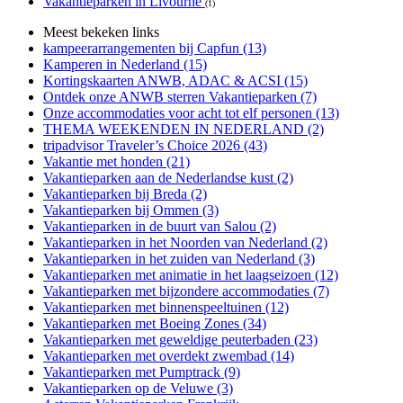
Vakantieparken in Livourne
(1)
Meest bekeken links
kampeerarrangementen bij Capfun (13)
Kamperen in Nederland (15)
Kortingskaarten ANWB, ADAC & ACSI (15)
Ontdek onze ANWB sterren Vakantieparken (7)
Onze accommodaties voor acht tot elf personen (13)
THEMA WEEKENDEN IN NEDERLAND (2)
tripadvisor Traveler’s Choice 2026 (43)
Vakantie met honden (21)
Vakantieparken aan de Nederlandse kust (2)
Vakantieparken bij Breda (2)
Vakantieparken bij Ommen (3)
Vakantieparken in de buurt van Salou (2)
Vakantieparken in het Noorden van Nederland (2)
Vakantieparken in het zuiden van Nederland (3)
Vakantieparken met animatie in het laagseizoen (12)
Vakantieparken met bijzondere accommodaties (7)
Vakantieparken met binnenspeeltuinen (12)
Vakantieparken met Boeing Zones (34)
Vakantieparken met geweldige peuterbaden (23)
Vakantieparken met overdekt zwembad (14)
Vakantieparken met Pumptrack (9)
Vakantieparken op de Veluwe (3)