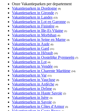
Onze Vakantieparken per departement
Vakantieparken in Dordogne
(9)
Vakantieparken in Gironde
(7)
Vakantieparken in Landes
(13)
Vakantieparken in Lot en Garonne
(1)
Vakantieparken in Finistère
(4)
Vakantieparken in Ille-Et-Vilaine
(1)
Vakantieparken in Morbihan
(6)
Vakantieparken in Seine en Marne
(4)
Vakantieparken in Aude
(6)
Vakantieparken in Gard
(11)
Vakantieparken in Hérault
(16)
Vakantieparken in Oostelijke Pyreneeën
(7)
Vakantieparken in Lot
(4)
Vakantieparken in Vendée
(16)
Vakantieparken in Charente Maritime
(14)
Vakantieparken in Var
(11)
Vakantieparken in Vaucluse
(9)
Vakantieparken in Ardèche
(4)
Vakantieparken in Drôme
(5)
Vakantieparken in Haute Savoie
(2)
Vakantieparken in Isère
(3)
Vakantieparken in Savoie
(2)
Vakantieparken in Côtes d'Armor
(3)
Vakantieparken in Costa Brava