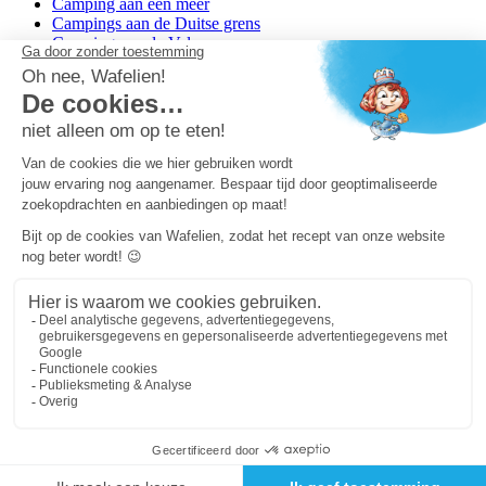
Camping aan een meer
Campings aan de Duitse grens
Campings op de Veluwe
Campings in het Noorden van Nederland
Campings in het Zuiden van Nederland
Copyright Capfun 2026 ©
Bij Capfun solliciteren
Veelgestelde vragen
Dutchbox Vakantiepark
Superdeals
Capfun in de media
Carabouille.nl
Wettelijke bepalingen
Algemene reisvoorwaarden
Sitemap
Persvragen? mail
persvragen@capfun.com
Powered by ICS
OK
Je cookie-voorkeuren wijzigen
Version de la page en cache du 09/08/2026 04:56:38 [fo-01-cdt]