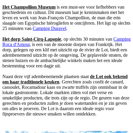
Het Champollion Museum
is een must-see voor liefhebbers van
geschiedenis en cultuur. Dit museum laat je kennismaken met het
leven en werk van Jean-François Champollion, de man die erin
slaagde om Egyptische hiërogliefen te ontcijferen. Het ligt op slechts
25 minuten van
Camping Duravel
.
Het dorp Saint-Cirq-Lapopie
, op slechts 30 minuten van
Camping
Roca d'Amour
, is een van de mooiste dorpen van Frankrijk. Het
dorp, gelegen op een klif met uitzicht op de rivier de Lot, biedt een
adembenemend uitzicht op de omgeving. De geplaveide straten, de
stenen huizen en de ambachtelijke winkels maken het een ideale
bestemming voor een dagje uit.
Naast deze vijf adembenemende plaatsen staat
de Lot ook bekend
om haar traditionele keuken
. Gerechten zoals confit de canard,
cassoulet, Rocamadour kaas en zwarte truffels zijn onmisbaar in de
lokale gastronomie. Lokale markten zitten vol met verse en
smakelijke producten, die trots zijn op de regio. De geuren van deze
gerechten en producten zullen je doen watertanden en je zin geven
om alles te proeven. De Lot is daarom een ideale regio voor
fijnproevers die nieuwe smaken willen ontdekken.