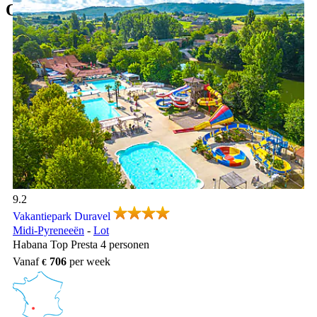
Onze vakantieparken in Lot
Vakantiepark Duravel, Vakantiepark Midi-Pyreneeën
9.2
Vakantiepark Duravel
Midi-Pyreneeën
-
Lot
Habana Top Presta 4 personen
Vanaf
706
per week