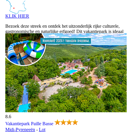
KLIK HIER
Bezoek deze streek en ontdek het uitzonderlijk rijke culturele,
gastronomische en naturlijke erfgoed! Dit vakantiepark is ideaal
voor een ontspannen vakantie vol zwemplezier voor de hele
familie!
Vakantiepark Paille Basse, Vakantiepark Midi-Pyreneeën
8.6
Vakantiepark Paille Basse
Midi-Pyreneeën
-
Lot