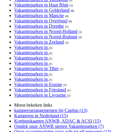
(5)
Vakantieparken in Haut Rhin
(1)
Vakantieparken in Gelderland
(8)
Vakantieparken in Manche
(4)
Vakantieparken in Overijssel
(6)
Vakantieparken in Drenthe
(1)
Vakantieparken in Noord-Holland
(1)
Vakantieparken in Noord-Brabant
(3)
Vakantieparken in Zeeland
(1)
Vakantieparken in
(3)
Vakantieparken in
(1)
Vakantieparken in
(1)
Vakantieparken in
(1)
Vakantieparken in Tibre
(1)
Vakantieparken in
(1)
Vakantieparken in
(1)
Vakantieparken in Essone
(1)
Vakantieparken in Friesland
(1)
Vakantieparken in Livourne
(1)
Meest bekeken links
kampeerarrangementen bij Capfun (13)
Kamperen in Nederland (15)
Kortingskaarten ANWB, ADAC & ACSI (15)
Ontdek onze ANWB sterren Vakantieparken (7)
Onze accommodaties voor acht tot elf personen (13)