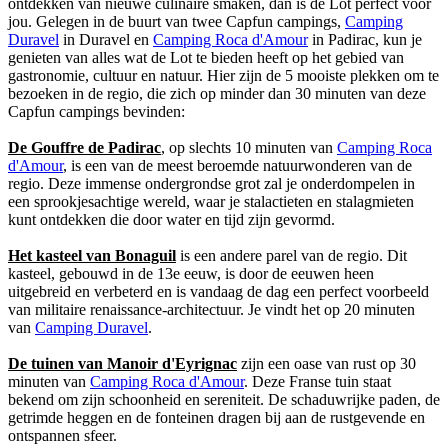
ontdekken van nieuwe culinaire smaken, dan is de Lot perfect voor
jou. Gelegen in de buurt van twee Capfun campings,
Camping
Duravel
in Duravel en
Camping Roca d'Amour
in Padirac, kun je
genieten van alles wat de Lot te bieden heeft op het gebied van
gastronomie, cultuur en natuur. Hier zijn de 5 mooiste plekken om te
bezoeken in de regio, die zich op minder dan 30 minuten van deze
Capfun campings bevinden:
De Gouffre de Padirac
, op slechts 10 minuten van
Camping Roca
d'Amour
, is een van de meest beroemde natuurwonderen van de
regio. Deze immense ondergrondse grot zal je onderdompelen in
een sprookjesachtige wereld, waar je stalactieten en stalagmieten
kunt ontdekken die door water en tijd zijn gevormd.
Het kasteel van Bonaguil
is een andere parel van de regio. Dit
kasteel, gebouwd in de 13e eeuw, is door de eeuwen heen
uitgebreid en verbeterd en is vandaag de dag een perfect voorbeeld
van militaire renaissance-architectuur. Je vindt het op 20 minuten
van
Camping Duravel
.
De tuinen van Manoir d'Eyrignac
zijn een oase van rust op 30
minuten van
Camping Roca d'Amour
. Deze Franse tuin staat
bekend om zijn schoonheid en sereniteit. De schaduwrijke paden, de
getrimde heggen en de fonteinen dragen bij aan de rustgevende en
ontspannen sfeer.