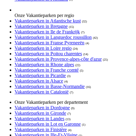
Onze Vakantieparken per regio
Vakantieparken in Atlantische kust
(32)
Vakantieparken in Bretagne
(15)
Vakantieparken in Ile de Frankrijk
(7)
Vakantieparken in Languedoc roussillon
(42)
Vakantieparken in Franse Pyreneeën
(4)
Vakantieparken in Loire regio
(24)
Vakantieparken in Poitou charentes
(14)
Vakantieparken in Provence-alpes-côte d'azur
(25)
Vakantieparken in Rhone alpes
(22)
Vakantieparken in Franche comté
(5)
Vakantieparken in Picardie
(3)
Vakantieparken in Alsace
(4)
Vakantieparken in Basse-Normandie
(16)
Vakantieparken in Catalonië
(7)
Onze Vakantieparken per departement
Vakantieparken in Dordogne
(9)
Vakantieparken in Gironde
(7)
Vakantieparken in Landes
(13)
Vakantieparken in Lot en Garonne
(1)
Vakantieparken in Finistère
(4)
Vakantieparken in Ille-Et-Vilaine
(1)