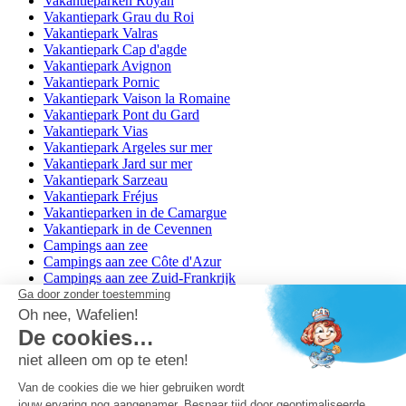
Vakantieparken Royan
Vakantiepark Grau du Roi
Vakantiepark Valras
Vakantiepark Cap d'agde
Vakantiepark Avignon
Vakantiepark Pornic
Vakantiepark Vaison la Romaine
Vakantiepark Pont du Gard
Vakantiepark Vias
Vakantiepark Argeles sur mer
Vakantiepark Jard sur mer
Vakantiepark Sarzeau
Vakantiepark Fréjus
Vakantieparken in de Camargue
Vakantiepark in de Cevennen
Campings aan zee
Campings aan zee Côte d'Azur
Campings aan zee Zuid-Frankrijk
Camping aan een meer
Campings aan de Duitse grens
Campings op de Veluwe
Campings in het Noorden van Nederland
Campings in het Zuiden van Nederland
Copyright Capfun 2026 ©