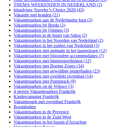
THEMA WEEKENDEN IN NEDERLAND (2)
tripadvisor Traveler’s Choice 2026 (43)
Vakantie met honden (21)
Vakantieparken aan de Nederlandse kust (2)
Vakantieparken bij Breda (2)
Vakantieparken bij Ommen (3)
Vakantieparken in de buurt van Salou (2)
Vakantieparken in het Noorden van Nederland (2)
Vakantieparken in het zuiden van Nederland (3)
Vakantieparken met animatie in het laagseizoen (12)
Vakantieparken met bijzondere accommodaties (7)
Vakantieparken met binnenspeeltuinen (12)
Vakantieparken met Boeing Zones (34)
Vakantieparken met geweldige peuterbaden (23)
Vakantieparken met overdekt zwembad (14)
Vakantieparken met Pumptrack (9)
Vakantieparken op de Veluwe (3)
4 sterren Vakantieparken Frankrijk
Kindercamping Frankrijk
Vakantiepark met zwembad Frankrijk
Boomhutten
Vakantieparken in de Provence
Vakantieparken in de Zuid-West
Vakantieparken in het bassin d'Arcachon