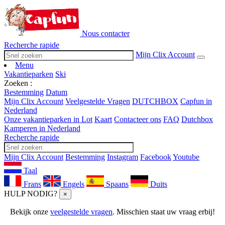
Nous contacter
Recherche rapide
Mijn Clix Account
Menu
Vakantieparken
Ski
Zoeken :
Bestemming
Datum
Mijn Clix Account
Veelgestelde Vragen
DUTCHBOX
Capfun in
Nederland
Onze vakantieparken in Lot
Kaart
Contacteer ons
FAQ
Dutchbox
Kamperen in Nederland
Recherche rapide
Mijn Clix Account
Bestemming
Instagram
Facebook
Youtube
Taal
Frans
Engels
Spaans
Duits
HULP NODIG?
×
Bekijk onze
veelgestelde vragen
. Misschien staat uw vraag erbij!