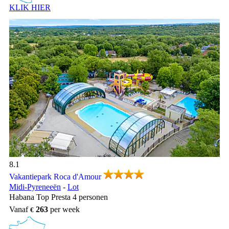
KLIK HIER
Vakantiepark Duravel is gelegen in het zuidwesten van Frankrijk
aan de oevers van de rivier de Lot.
Vakantiepark Roca d'Amour, Vakantiepark Midi-Pyreneeën
8.1
Vakantiepark Roca d'Amour
Midi-Pyreneeën
-
Lot
Habana Top Presta 4 personen
Vanaf
263
per week