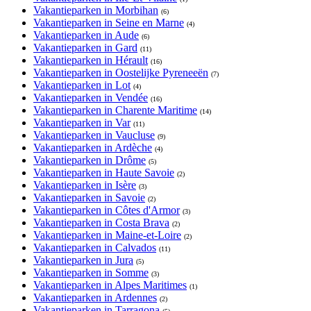
Vakantieparken in Morbihan
(6)
Vakantieparken in Seine en Marne
(4)
Vakantieparken in Aude
(6)
Vakantieparken in Gard
(11)
Vakantieparken in Hérault
(16)
Vakantieparken in Oostelijke Pyreneeën
(7)
Vakantieparken in Lot
(4)
Vakantieparken in Vendée
(16)
Vakantieparken in Charente Maritime
(14)
Vakantieparken in Var
(11)
Vakantieparken in Vaucluse
(9)
Vakantieparken in Ardèche
(4)
Vakantieparken in Drôme
(5)
Vakantieparken in Haute Savoie
(2)
Vakantieparken in Isère
(3)
Vakantieparken in Savoie
(2)
Vakantieparken in Côtes d'Armor
(3)
Vakantieparken in Costa Brava
(2)
Vakantieparken in Maine-et-Loire
(2)
Vakantieparken in Calvados
(11)
Vakantieparken in Jura
(5)
Vakantieparken in Somme
(3)
Vakantieparken in Alpes Maritimes
(1)
Vakantieparken in Ardennes
(2)
Vakantieparken in Tarragona