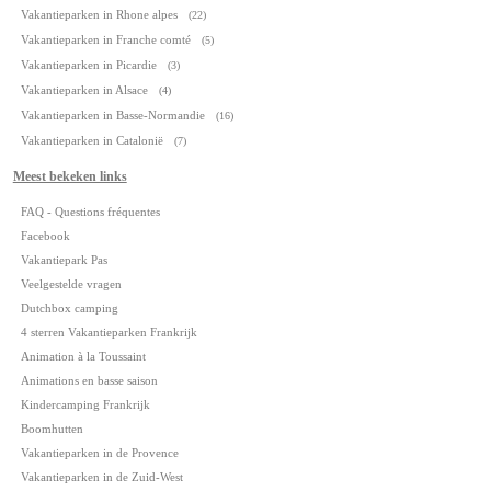
Vakantieparken in Rhone alpes
(22)
Vakantieparken in Franche comté
(5)
Vakantieparken in Picardie
(3)
Vakantieparken in Alsace
(4)
Vakantieparken in Basse-Normandie
(16)
Vakantieparken in Catalonië
(7)
Meest bekeken links
FAQ - Questions fréquentes
Facebook
Vakantiepark Pas
Veelgestelde vragen
Dutchbox camping
4 sterren Vakantieparken Frankrijk
Animation à la Toussaint
Animations en basse saison
Kindercamping Frankrijk
Boomhutten
Vakantieparken in de Provence
Vakantieparken in de Zuid-West