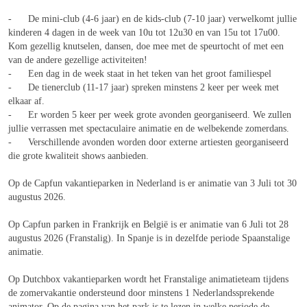
- De mini-club (4-6 jaar) en de kids-club (7-10 jaar) verwelkomt jullie
kinderen 4 dagen in de week van 10u tot 12u30 en van 15u tot 17u00.
Kom gezellig knutselen, dansen, doe mee met de speurtocht of met een
van de andere gezellige activiteiten!
- Een dag in de week staat in het teken van het groot familiespel
- De tienerclub (11-17 jaar) spreken minstens 2 keer per week met
elkaar af.
- Er worden 5 keer per week grote avonden georganiseerd. We zullen
jullie verrassen met spectaculaire animatie en de welbekende zomerdans.
- Verschillende avonden worden door externe artiesten georganiseerd
die grote kwaliteit shows aanbieden.
Op de Capfun vakantieparken in Nederland is er animatie van 3 Juli tot 30
augustus 2026.
Op Capfun parken in Frankrijk en België is er animatie van 6 Juli tot 28
augustus 2026 (Franstalig). In Spanje is in dezelfde periode Spaanstalige
animatie.
Op Dutchbox vakantieparken wordt het Franstalige animatieteam tijdens
de zomervakantie ondersteund door minstens 1 Nederlandssprekende
animator. Op de pagina van het park is te lezen in welke periode de