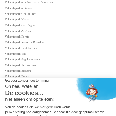
Vakantieparken in het bassin d'Arcachon
Vakantieparken Royan
Vakantiepark Grau du Roi
Vakantiepark Valras
Vakantiepark Cap d'agde
Vakantiepark Avignon
Vakantiepark Pornic
Vakantiepark Vaison la Romaine
Vakantiepark Pont du Gard
Vakantiepark Vias
Vakantiepark Argeles sur mer
Vakantiepark Jard sur mer
Vakantiepark Sarzeau
Vakantiepark Fréjus
Vakantieparken in de Camargue
Vakantiepark in de Cevennen
Campings aan zee
Campings aan zee Côte d'Azur
Campings aan zee Zuid-Frankrijk
Camping aan een meer