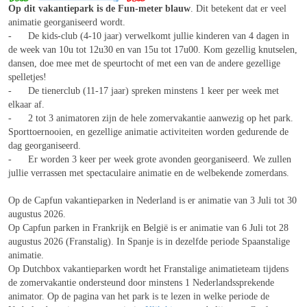
Op dit vakantiepark is de Fun-meter blauw
. Dit betekent dat er veel
animatie georganiseerd wordt.
- De kids-club (4-10 jaar) verwelkomt jullie kinderen van 4 dagen in
de week van 10u tot 12u30 en van 15u tot 17u00. Kom gezellig knutselen,
dansen, doe mee met de speurtocht of met een van de andere gezellige
spelletjes!
- De tienerclub (11-17 jaar) spreken minstens 1 keer per week met
elkaar af.
- 2 tot 3 animatoren zijn de hele zomervakantie aanwezig op het park.
Sporttoernooien, en gezellige animatie activiteiten worden gedurende de
dag georganiseerd.
- Er worden 3 keer per week grote avonden georganiseerd. We zullen
jullie verrassen met spectaculaire animatie en de welbekende zomerdans.
Op de Capfun vakantieparken in Nederland is er animatie van 3 Juli tot 30
augustus 2026.
Op Capfun parken in Frankrijk en België is er animatie van 6 Juli tot 28
augustus 2026 (Franstalig). In Spanje is in dezelfde periode Spaanstalige
animatie.
Op Dutchbox vakantieparken wordt het Franstalige animatieteam tijdens
de zomervakantie ondersteund door minstens 1 Nederlandssprekende
animator. Op de pagina van het park is te lezen in welke periode de