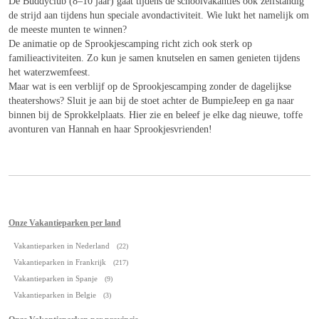
De Buddyclub (8–10 jaar) gaat tijdens de schoolvakanties ook zelfstandig
de strijd aan tijdens hun speciale avondactiviteit. Wie lukt het namelijk om
de meeste munten te winnen?
De animatie op de Sprookjescamping richt zich ook sterk op
familieactiviteiten. Zo kun je samen knutselen en samen genieten tijdens
het waterzwemfeest.
Maar wat is een verblijf op de Sprookjescamping zonder de dagelijkse
theatershows? Sluit je aan bij de stoet achter de BumpieJeep en ga naar
binnen bij de Sprokkelplaats. Hier zie en beleef je elke dag nieuwe, toffe
avonturen van Hannah en haar Sprookjesvrienden!
Onze Vakantieparken per land
Vakantieparken in Nederland
(22)
Vakantieparken in Frankrijk
(217)
Vakantieparken in Spanje
(9)
Vakantieparken in Belgie
(3)