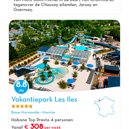
van Mont Saint-Michel in de buurt van Granville en
tegenover de Chausey-eilanden, Jersey en
Guernsey.
8.8
Vakantiepark Les Iles, Vakantiepark Basse-Normandie
Vakantiepark Les Iles
Basse-Normandie
-
Manche
Habana Top Presta 4 personen
308
Vanaf
per week