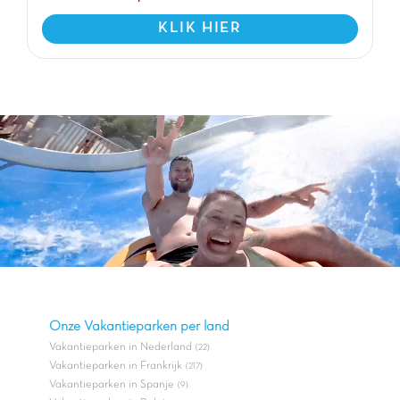
KLIK HIER
Onze Vakantieparken per land
Vakantieparken in Nederland
(22)
Vakantieparken in Frankrijk
(217)
Vakantieparken in Spanje
(9)