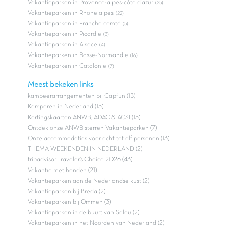
Vakantieparken in Provence-alpes-côte d'azur
(25)
Vakantieparken in Rhone alpes
(22)
Vakantieparken in Franche comté
(5)
Vakantieparken in Picardie
(3)
Vakantieparken in Alsace
(4)
Vakantieparken in Basse-Normandie
(16)
Vakantieparken in Catalonië
(7)
Meest bekeken links
kampeerarrangementen bij Capfun (13)
Kamperen in Nederland (15)
Kortingskaarten ANWB, ADAC & ACSI (15)
Ontdek onze ANWB sterren Vakantieparken (7)
Onze accommodaties voor acht tot elf personen (13)
THEMA WEEKENDEN IN NEDERLAND (2)
tripadvisor Traveler’s Choice 2026 (43)
Vakantie met honden (21)
Vakantieparken aan de Nederlandse kust (2)
Vakantieparken bij Breda (2)
Vakantieparken bij Ommen (3)
Vakantieparken in de buurt van Salou (2)
Vakantieparken in het Noorden van Nederland (2)