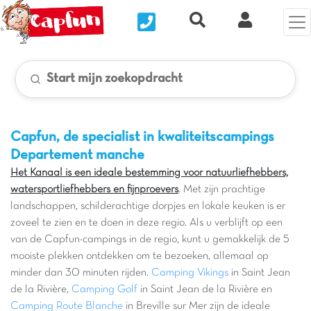
Nous contacter
Recherche rapide
Mijn Clix 
Start mijn zoekopdracht
Capfun, de specialist in kwaliteitscampings
Departement manche
Het Kanaal is een ideale bestemming voor natuurliefhebbers,
watersportliefhebbers en fijnproevers
. Met zijn prachtige
landschappen, schilderachtige dorpjes en lokale keuken is er
zoveel te zien en te doen in deze regio. Als u verblijft op een
van de Capfun-campings in de regio, kunt u gemakkelijk de 5
mooiste plekken ontdekken om te bezoeken, allemaal op
minder dan 30 minuten rijden.
Camping Vikings
in Saint Jean
de la Rivière,
Camping Golf
in Saint Jean de la Rivière en
Camping Route Blanche
in Breville sur Mer zijn de ideale