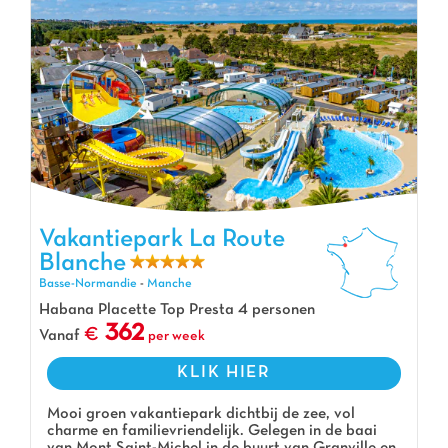
Vakantiepark La Route
Blanche
Vakantiepark La Route Blanche, Vakantiepark Basse-Normandie
Basse-Normandie
-
Manche
Habana Placette Top Presta 4 personen
362
Vanaf
per week
KLIK HIER
Mooi groen vakantiepark dichtbij de zee, vol
charme en familievriendelijk. Gelegen in de baai