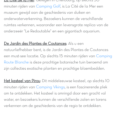
La Cité de la Mer
: Gelegen in Cherbourg, op slechts 30
minuten rijden van
Camping Golf
, is La Cité de la Mer een
museum gewijd aan de geschiedenis van duiken en
onderwaterverkenning. Bezoekers kunnen de verschillende
ruimtes verkennen, waaronder een levensgrote replica van de
onderzeeër "Le Redoutable" en een gigantisch aquarium.
De Jardin des Plantes de Coutances
: Als u een
natuurliefhebber bent, is de Jardin des Plantes de Coutances
een must-see locatie. Op slechts 15 minuten rijden van
Camping
Route Blanche
is deze prachtige botanische tuin beroemd om
zijn collecties exotische planten en prachtige bloembedden.
Het kasteel van Pirou
: Dit middeleeuwse kasteel, op slechts 10
minuten rijden van
Camping Vikings
, is een fascinerende plek
om te ontdekken. Het kasteel is omringd door een gracht vol
water, en bezoekers kunnen de verschillende zalen en torens
verkennen om de geschiedenis van de regio te ontdekken.