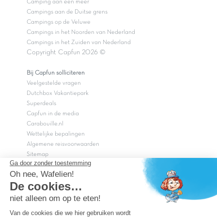
Vakantiepark Pont du Gard
Vakantiepark Vias
Vakantiepark Argeles sur mer
Vakantiepark Jard sur mer
Vakantiepark Sarzeau
Vakantiepark Fréjus
Vakantieparken in de Camargue
Vakantiepark in de Cevennen
Campings aan zee
Campings aan zee Côte d'Azur
Campings aan zee Zuid-Frankrijk
Camping aan een meer
Campings aan de Duitse grens
Campings op de Veluwe
Campings in het Noorden van Nederland
Campings in het Zuiden van Nederland
Copyright Capfun 2026 ©
Bij Capfun solliciteren
Veelgestelde vragen
Dutchbox Vakantiepark