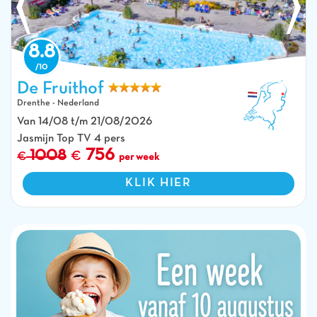
8.8
De Fruithof
Drenthe - Nederland
Buitenbaden, waterglijbanen en stoelen op camping CAPFUN De Fruithof
Van 14/08 t/m 21/08/2026
in Klijndijk.
Jasmijn Top TV 4 pers
756
1008
per week
KLIK HIER