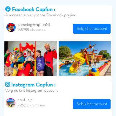
Facebook Capfun :
Abonneer je nu op onze Facebook pagina
campingscapfunNL
Bekijk het account
165955
abonnees
Instagram Capfun :
Volg nu ons Instagram account
capfun_nl
Bekijk het account
72300
abonnees