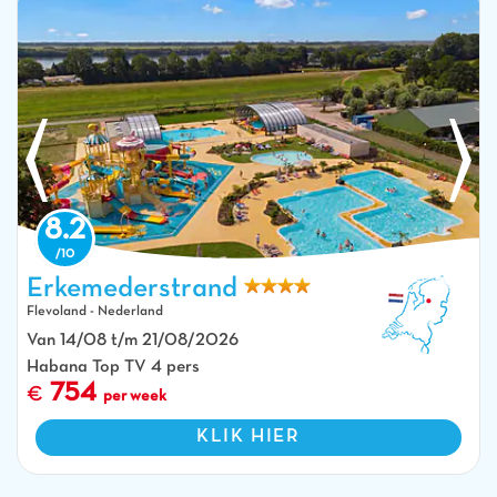
8.2
Erkemederstrand
Flevoland - Nederland
Waterpark met glijbanen en buitenzwembaden op camping CAPFUN
Van 14/08 t/m 21/08/2026
Erkemederstrand in Zeewolde.
Habana Top TV 4 pers
754
per week
KLIK HIER