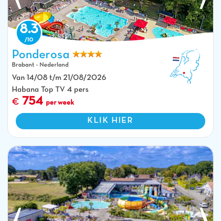
8.3
Ponderosa
Nieuwe waterglijbanen en zwembaden vanuit de lucht op camping
CAPFUN Ponderosa in Ulicoten.
Brabant - Nederland
Van 14/08 t/m 21/08/2026
Habana Top TV 4 pers
754
per week
KLIK HIER