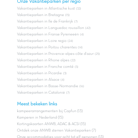
Onze Vakantieparken per provincie
Vakantieparken in Gelderland
(8)
Vakantieparken in Overijssel
(6)
Vakantieparken in Drenthe
(1)
Vakantieparken in Noord-holland
(1)
Vakantieparken in Brabant
(3)
Vakantieparken in Zeeland
(1)
Vakantieparken in Flevoland
(1)
Vakantieparken in Friesland
(1)
Onze Vakantieparken per regio
Vakantieparken in Atlantische kust
(32)
Vakantieparken in Bretagne
(15)
Vakantieparken in Ile de Frankrijk
(7)
Vakantieparken in Languedoc roussillon
(42)
Vakantieparken in Franse Pyreneeën
(4)
Vakantieparken in Loire regio
(24)
Vakantieparken in Poitou charentes
(14)
Vakantieparken in Provence-alpes-côte d'azur
(25)
Vakantieparken in Rhone alpes
(22)