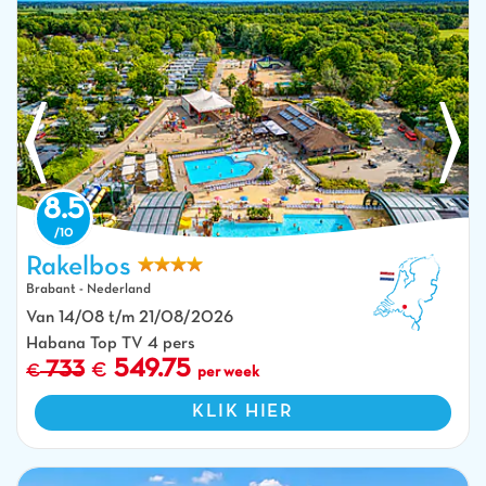
8.5
Rakelbos
Brabant - Nederland
Waterpark, zwembaden en glijbanen op camping CAPFUN Rakelbos in
Van 14/08 t/m 21/08/2026
Westelbeers.
Habana Top TV 4 pers
549.75
733
per week
KLIK HIER