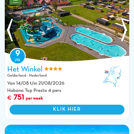
9
Het Winkel
Waterpark, zwembaden en stacaravans op camping CAPFUN het Winkel in
Winterswijk.
Gelderland - Nederland
Van 14/08 t/m 21/08/2026
Habana Top Presta 4 pers
751
per week
KLIK HIER