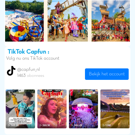
TikTok Capfun :
Volg nu ons TikTok account
@capfun_nl
Bekijk het account
1463
abonnees