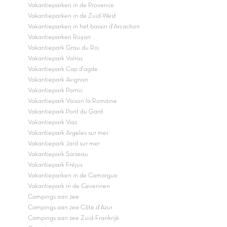
Vakantieparken met bijzondere accommodaties (7)
Vakantieparken met binnenspeeltuinen (12)
Vakantieparken met Boeing Zones (34)
Vakantieparken met geweldige peuterbaden (23)
Vakantieparken met overdekt zwembad (14)
Vakantieparken met Pumptrack (9)
Vakantieparken op de Veluwe (3)
4 sterren Vakantieparken Frankrijk
Kindercamping Frankrijk
Vakantiepark met zwembad Frankrijk
Boomhutten
Vakantieparken in de Provence
Vakantieparken in de Zuid-West
Vakantieparken in het bassin d'Arcachon
Vakantieparken Royan
Vakantiepark Grau du Roi
Vakantiepark Valras
Vakantiepark Cap d'agde
Vakantiepark Avignon
Vakantiepark Pornic
Vakantiepark Vaison la Romaine