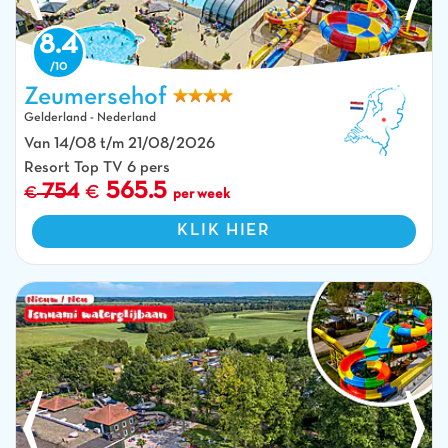
8.4
Zeumersehof
Gelderland - Nederland
Buitenzwembaden, kleurrijke waterglijbanen en waterspellen op camping
Van 14/08 t/m 21/08/2026
CAPFUN Zeumersehof in Voorthuizen.
Resort Top TV 6 pers
565.5
754
per week
KLIK HIER