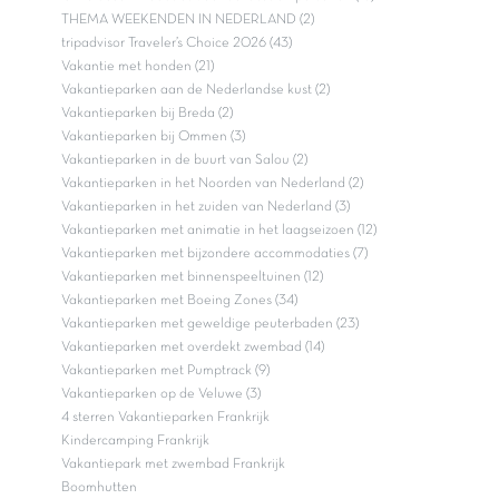
Vakantieparken in Franche comté
(5)
Vakantieparken in Picardie
(3)
Vakantieparken in Alsace
(4)
Vakantieparken in Basse-Normandie
(16)
Vakantieparken in Catalonië
(7)
Meest bekeken links
kampeerarrangementen bij Capfun (13)
Kamperen in Nederland (15)
Kortingskaarten ANWB, ADAC & ACSI (15)
Ontdek onze ANWB sterren Vakantieparken (7)
Onze accommodaties voor acht tot elf personen (13)
THEMA WEEKENDEN IN NEDERLAND (2)
tripadvisor Traveler’s Choice 2026 (43)
Vakantie met honden (21)
Vakantieparken aan de Nederlandse kust (2)
Vakantieparken bij Breda (2)
Vakantieparken bij Ommen (3)
Vakantieparken in de buurt van Salou (2)
Vakantieparken in het Noorden van Nederland (2)
Vakantieparken in het zuiden van Nederland (3)
Vakantieparken met animatie in het laagseizoen (12)