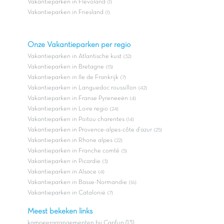
Vakantieparken in Flevoland
(1)
Vakantieparken in Friesland
(1)
Onze Vakantieparken per regio
Vakantieparken in Atlantische kust
(32)
Vakantieparken in Bretagne
(15)
Vakantieparken in Ile de Frankrijk
(7)
Vakantieparken in Languedoc roussillon
(42)
Vakantieparken in Franse Pyreneeën
(4)
Vakantieparken in Loire regio
(24)
Vakantieparken in Poitou charentes
(14)
Vakantieparken in Provence-alpes-côte d'azur
(25)
Vakantieparken in Rhone alpes
(22)
Vakantieparken in Franche comté
(5)
Vakantieparken in Picardie
(3)
Vakantieparken in Alsace
(4)
Vakantieparken in Basse-Normandie
(16)
Vakantieparken in Catalonië
(7)
Meest bekeken links
kampeerarrangementen bij Capfun (13)