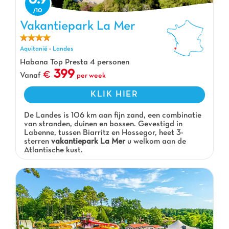
Vakantiepark La Mer, Vakantiepark Aquitanië
Vakantiepark La Mer
Aquitanië
-
Landes
Habana Top Presta 4 personen
399
Vanaf
per week
KLIK HIER
De Landes is 106 km aan fijn zand, een combinatie
van stranden, duinen en bossen. Gevestigd in
Labenne, tussen Biarritz en Hossegor, heet 3-
sterren
vakantiepark La Mer
u welkom aan de
Atlantische kust.