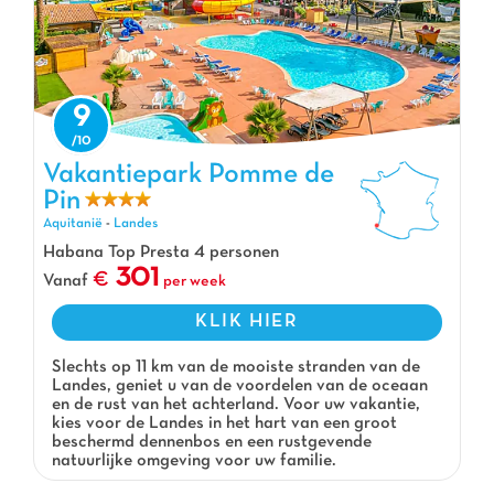
9
Vakantiepark Pomme de
Vakantiepark Pomme de Pin, Vakantiepark Aquitanië
Pin
Aquitanië
-
Landes
Habana Top Presta 4 personen
301
Vanaf
per week
KLIK HIER
Slechts op 11 km van de mooiste stranden van de
Landes, geniet u van de voordelen van de oceaan
en de rust van het achterland. Voor uw vakantie,
kies voor de Landes in het hart van een groot
beschermd dennenbos en een rustgevende
natuurlijke omgeving voor uw familie.