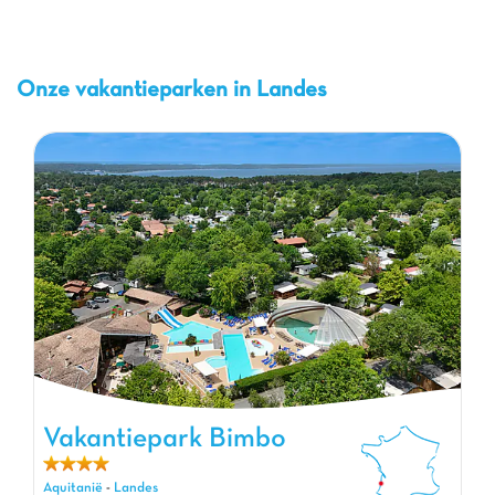
Onze vakantieparken in Landes
Vakantiepark Bimbo, Vakantiepark Aquitanië
Vakantiepark Bimbo
Aquitanië
-
Landes