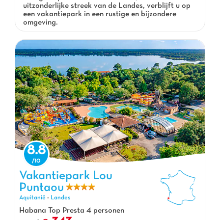
uitzonderlijke streek van de Landes, verblijft u op
een vakantiepark in een rustige en bijzondere
omgeving.
8.8
Vakantiepark Lou Puntaou, Vakantiepark Aquitanië
Vakantiepark Lou
Puntaou
Aquitanië
-
Landes
Habana Top Presta 4 personen