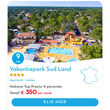
9
Vakantiepark Sud Land, Vakantiepark Aquitanië
Vakantiepark Sud Land
Aquitanië
-
Landes
Habana Top Presta 4 personen
350
Vanaf
per week
KLIK HIER