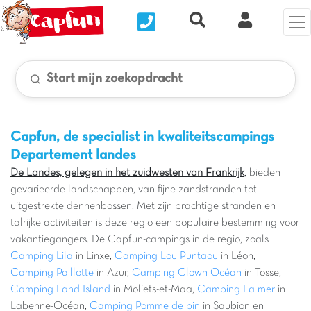
Nous contacter
Recherche rapide
Mijn Clix 
Start mijn zoekopdracht
Capfun, de specialist in kwaliteitscampings
Departement landes
De Landes, gelegen in het zuidwesten van Frankrijk
, bieden
gevarieerde landschappen, van fijne zandstranden tot
uitgestrekte dennenbossen. Met zijn prachtige stranden en
talrijke activiteiten is deze regio een populaire bestemming voor
vakantiegangers. De Capfun-campings in de regio, zoals
Camping Lila
in Linxe,
Camping Lou Puntaou
in Léon,
Camping Paillotte
in Azur,
Camping Clown Océan
in Tosse,
Camping Land Island
in Moliets-et-Maa,
Camping La mer
in
Labenne-Océan,
Camping Pomme de pin
in Saubion en