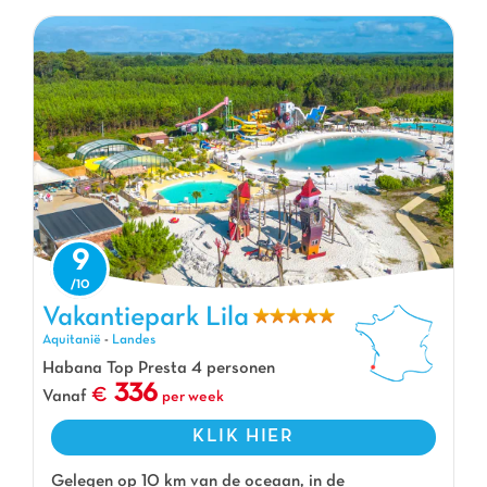
9
Vakantiepark Lila, Vakantiepark Aquitanië
Vakantiepark Lila
Aquitanië
-
Landes
Habana Top Presta 4 personen
336
Vanaf
per week
KLIK HIER
Gelegen op 10 km van de oceaan, in de