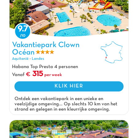
9.7
Vakantiepark Clown
Vakantiepark Clown Océan, Vakantiepark Aquitanië
Océan
Aquitanië
-
Landes
Habana Top Presta 4 personen
315
Vanaf
per week
KLIK HIER
Ontdek een vakantiepark in een unieke en
veelzijdige omgeving... Op slechts 10 km van het
strand en gelegen in een kleurrijke omgeving.