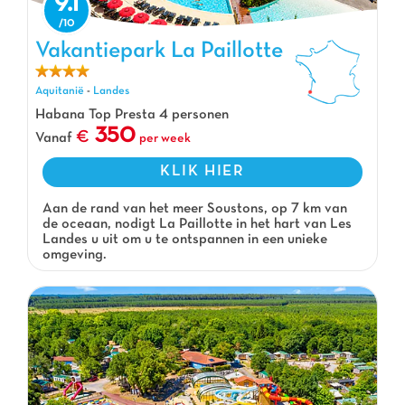
9.1
Vakantiepark La Paillotte
Vakantiepark La Paillotte, Vakantiepark Aquitanië
Aquitanië
-
Landes
Habana Top Presta 4 personen
350
Vanaf
per week
KLIK HIER
Aan de rand van het meer Soustons, op 7 km van
de oceaan, nodigt La Paillotte in het hart van Les
Landes u uit om u te ontspannen in een unieke
omgeving.