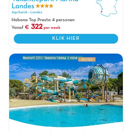
Landes
Vakantiepark Marina Landes, Vakantiepark Aquitanië
Aquitanië
-
Landes
Habana Top Presta 4 personen
322
Vanaf
per week
KLIK HIER
Vakantiepark Les Cigales, Vakantiepark Aquitanië