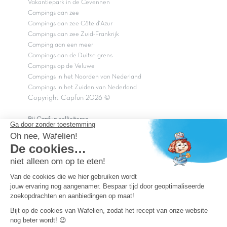
Vakantiepark in de Cevennen
Campings aan zee
Campings aan zee Côte d'Azur
Campings aan zee Zuid-Frankrijk
Camping aan een meer
Campings aan de Duitse grens
Campings op de Veluwe
Campings in het Noorden van Nederland
Campings in het Zuiden van Nederland
Copyright Capfun 2026 ©
Bij Capfun solliciteren
Veelgestelde vragen
Dutchbox Vakantiepark
Superdeals
Capfun in de media
Carabouille.nl
Wettelijke bepalingen
Algemene reisvoorwaarden
Sitemap
Persvragen? mail
persvragen@capfun.com
Powered by ICS