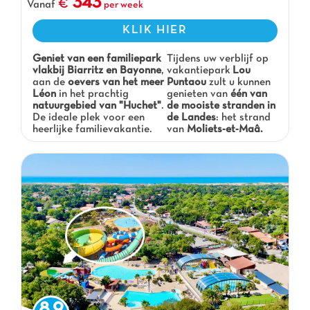
343
Vanaf
per week
KLIK HIER
Geniet van een familiepark
Tijdens uw verblijf op
vlakbij Biarritz en Bayonne
,
vakantiepark
Lou
aan de
oevers van het meer
Puntaou
zult u kunnen
Léon
in het prachtig
genieten van
één van
natuurgebied van "Huchet"
.
de mooiste stranden in
De ideale plek voor een
de Landes
: het strand
heerlijke familievakantie.
van
Moliets-et-Maâ.
8.9