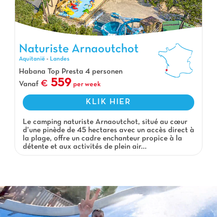
Naturiste Arnaoutchot
Naturiste Arnaoutchot, Vakantiepark Aquitanië
Aquitanië
-
Landes
Habana Top Presta 4 personen
559
Vanaf
per week
KLIK HIER
Le camping naturiste Arnaoutchot, situé au cœur
d’une pinède de 45 hectares avec un accès direct à
la plage, offre un cadre enchanteur propice à la
détente et aux activités de plein air...