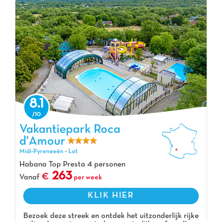
8.1
Vakantiepark Roca d'Amour, Vakantiepark Midi-Pyreneeën
Vakantiepark Roca
d'Amour
Midi-Pyreneeën
-
Lot
Habana Top Presta 4 personen
263
Vanaf
per week
KLIK HIER
Bezoek deze streek en ontdek het uitzonderlijk rijke