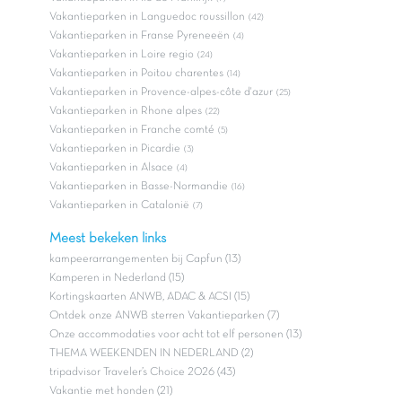
Vakantieparken in Languedoc roussillon
(42)
Vakantieparken in Franse Pyreneeën
(4)
Vakantieparken in Loire regio
(24)
Vakantieparken in Poitou charentes
(14)
Vakantieparken in Provence-alpes-côte d'azur
(25)
Vakantieparken in Rhone alpes
(22)
Vakantieparken in Franche comté
(5)
Vakantieparken in Picardie
(3)
Vakantieparken in Alsace
(4)
Vakantieparken in Basse-Normandie
(16)
Vakantieparken in Catalonië
(7)
Meest bekeken links
kampeerarrangementen bij Capfun (13)
Kamperen in Nederland (15)
Kortingskaarten ANWB, ADAC & ACSI (15)
Ontdek onze ANWB sterren Vakantieparken (7)
Onze accommodaties voor acht tot elf personen (13)
THEMA WEEKENDEN IN NEDERLAND (2)
tripadvisor Traveler’s Choice 2026 (43)
Vakantie met honden (21)