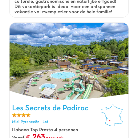
culturele, gastronomische en naturlijke erfgoed!
Dit vakantiepark is ideaal voor een ontspannen
vakantie vol zwemplezier voor de hele familie!
Les Secrets de Padirac
Les Secrets de Padirac, Vakantiepark Midi-Pyreneeën
Midi-Pyreneeën
-
Lot
Habana Top Presta 4 personen
263