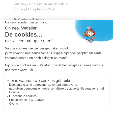
Campings in het Zuiden van Nederland
Copyright Capfun 2026 ©
Bij Capfun solliciteren
Veelgestelde vragen
Dutchbox Vakantiepark
Superdeals
Capfun in de media
Carabouille.nl
Wettelijke bepalingen
Algemene reisvoorwaarden
Sitemap
Persvragen? mail
persvragen@capfun.com
Powered by ICS
OK
Je cookie-voorkeuren wijzigen