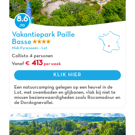
8.6
Vakantiepark Paille Basse, Vakantiepark Midi-Pyreneeën
Vakantiepark Paille
Basse
Midi-Pyreneeën
-
Lot
Callisto 4 personen
413
Vanaf
per week
KLIK HIER
Een natuurcamping gelegen op een heuvel in de
Lot, met zwembaden en glijbanen, vlak bij niet te
missen bezienswaardigheden zoals Rocamadour en
de Dordognevallei.