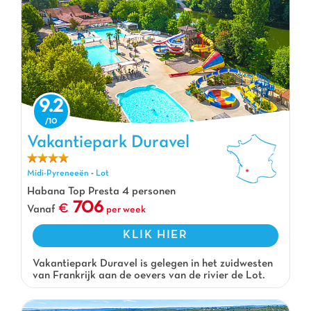
9.2
Vakantiepark Duravel, Vakantiepark Midi-Pyreneeën
Vakantiepark Duravel
Midi-Pyreneeën
-
Lot
Habana Top Presta 4 personen
706
Vanaf
per week
KLIK HIER
Vakantiepark Duravel is gelegen in het zuidwesten
van Frankrijk aan de oevers van de rivier de Lot.