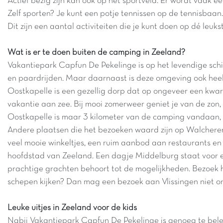
Actief bezig zijn kan ook op het sportveld. Er wordt vaak ee
Zelf sporten? Je kunt een potje tennissen op de tennisbaan.
Dit zijn een aantal activiteiten die je kunt doen op dé leu
Wat is er te doen buiten de camping in Zeeland?
Vakantiepark Capfun De Pekelinge is op het levendige schier
en paardrijden. Maar daarnaast is deze omgeving ook heel
Oostkapelle is een gezellig dorp dat op ongeveer een kwartie
vakantie aan zee. Bij mooi zomerweer geniet je van de zon,
Oostkapelle is maar 3 kilometer van de camping vandaan, 
Andere plaatsen die het bezoeken waard zijn op Walcheren
veel mooie winkeltjes, een ruim aanbod aan restaurants en
hoofdstad van Zeeland. Een dagje Middelburg staat voor e
prachtige grachten behoort tot de mogelijkheden. Bezoek 
schepen kijken? Dan mag een bezoek aan Vlissingen niet ont
Leuke uitjes in Zeeland voor de kids
Nabij Vakantiepark Capfun De Pekelinge is genoeg te belev