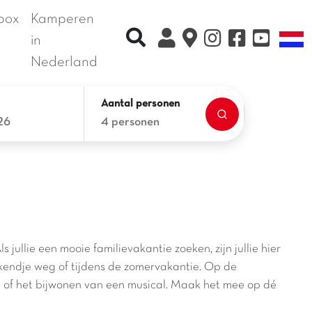
box
Kamperen
Recherche rapide
T
in
Nederland
Aantal personen
26
4 personen
ullie een mooie familievakantie zoeken, zijn jullie hier
ekendje weg of tijdens de zomervakantie. Op de
n of het bijwonen van een musical. Maak het mee op dé