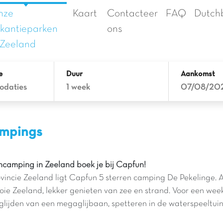
nze
Kaart
Contacteer
FAQ
Dutch
kantieparken
ons
 Zeeland
e
Duur
Aankomst
odaties
1 week
07/08/20
campings
ncamping in Zeeland boek je bij Capfun!
ncie Zeeland ligt Capfun 5 sterren camping De Pekelinge. Als j
mooie Zeeland, lekker genieten van zee en strand. Voor een we
 glijden van een megaglijbaan, spetteren in de waterspeeltui