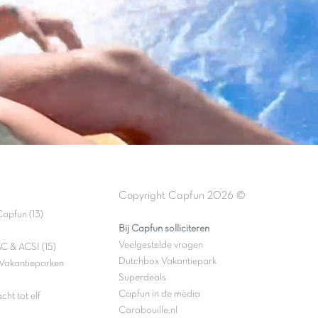
Copyright Capfun 2026 ©
apfun (13)
Bij Capfun solliciteren
Veelgestelde vragen
C & ACSI (15)
Dutchbox Vakantiepark
Vakantieparken
Superdeals
Capfun in de media
ht tot elf
Carabouille.nl