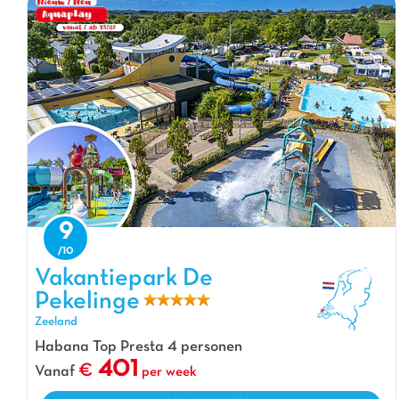
9
Vakantiepark De Pekelinge, Vakantiepark Zeeland
Vakantiepark De
Pekelinge
Zeeland
Habana Top Presta 4 personen
401
Vanaf
per week