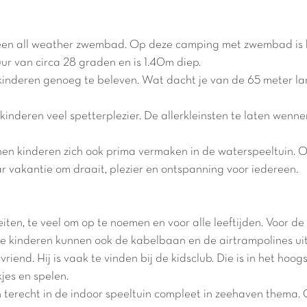
een all weather zwembad. Op deze camping met zwembad is he
 van circa 28 graden en is 1.40m diep.
inderen genoeg te beleven. Wat dacht je van de 65 meter lan
inderen veel spetterplezier. De allerkleinsten te laten wenn
n kinderen zich ook prima vermaken in de waterspeeltuin. 
ar vakantie om draait, plezier en ontspanning voor iedereen.
ten, te veel om op te noemen en voor alle leeftijden. Voor de a
De kinderen kunnen ook de kabelbaan en de airtrampolines ui
iend. Hij is vaak te vinden bij de kidsclub. Die is in het hoo
jes en spelen.
 terecht in de indoor speeltuin compleet in zeehaven thema. G