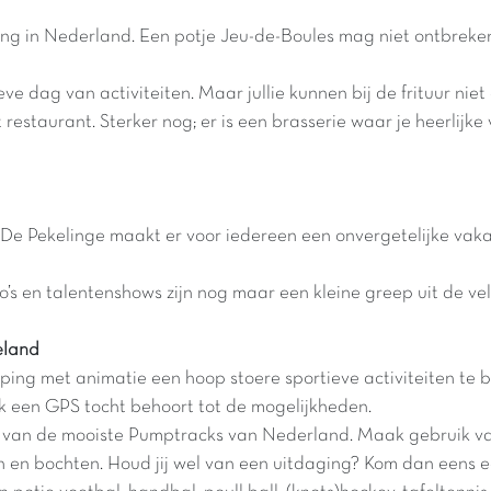
ing in Nederland. Een potje Jeu-de-Boules mag niet ontbreke
ve dag van activiteiten. Maar jullie kunnen bij de frituur niet 
staurant. Sterker nog; er is een brasserie waar je heerlijke 
Pekelinge maakt er voor iedereen een onvergetelijke vakantie
o’s en talentenshows zijn nog maar een kleine greep uit de v
eland
ping met animatie een hoop stoere sportieve activiteiten te
k een GPS tocht behoort tot de mogelijkheden.
een van de mooiste Pumptracks van Nederland. Maak gebruik 
len en bochten. Houd jij wel van een uitdaging? Kom dan eens 