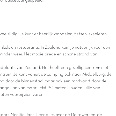
s of basketbal gespeeld.
lzijdig. Je kunt er heerlijk wandelen, fietsen, skeeleren
nkels en restaurants. In Zeeland kom je natuurlijk voor een
at minder weer. Het mooie brede en schone strand van
dplaats van Zeeland. Het heeft een gezellig centrum met
centrum. Je kunt vanuit de camping ook naar Middelburg, de
ling door de binnenstad, maar ook een rondvaart door de
nge Jan van maar liefst 90 meter. Houden jullie van
ten voorbij zien varen.
park Neeltje Jans. Leer alles over de Deltawerken, de