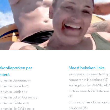
akantieparken per
Meest bekeken links
ement
kampeerarrangementen bij C
Kamperen in Nederland (15)
parken in Dordogne
(9)
Kortingskaarten ANWB, ADA
arken in Gironde
(7)
Ontdek onze ANWB sterren 
arken in Landes
(13)
(7)
arken in Lot en Garonne
(1)
Onze accommodaties voor ac
arken in Finistère
(4)
personen (13)
rken in Ille-Et-Vilaine
(1)