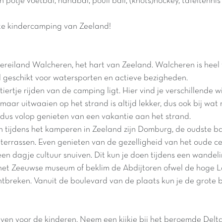
n potje voetbal, handbal, poull ball, (knots)hockey, tafeltenni
kste kindercamping van Zeeland!
eiland Walcheren, het hart van Zeeland. Walcheren is heel vee
 geschikt voor watersporten en actieve bezigheden.
rtje rijden van de camping ligt. Hier vind je verschillende wi
 maar uitwaaien op het strand is altijd lekker, dus ook bij w
dus volop genieten van een vakantie aan het strand.
 tijdens het kamperen in Zeeland zijn Domburg, de oudste ba
 terrassen. Even genieten van de gezelligheid van het oude 
en dagje cultuur snuiven. Dit kun je doen tijdens een wande
het Zeeuwse museum of beklim de Abdijtoren ofwel de hoge La
breken. Vanuit de boulevard van de plaats kun je de grote bo
en voor de kinderen. Neem een kijkje bij het beroemde Delta