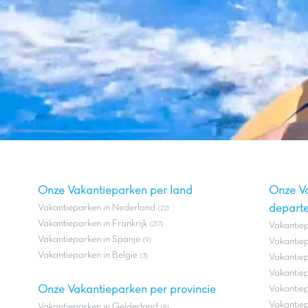
Onze Vakantieparken per land
Onze V
Vakantieparken in Nederland
depart
(22)
Vakantieparken in Frankrijk
(217)
Vakantie
Vakantieparken in Spanje
(9)
Vakantiep
Vakantieparken in Belgie
(3)
Vakantiep
Vakantiep
Onze Vakantieparken per provincie
Vakantiep
Vakantiepa
Vakantieparken in Gelderland
(8)