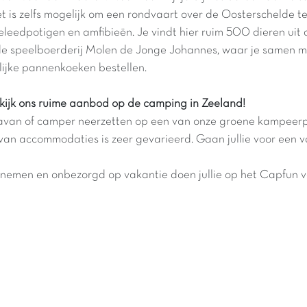
is zelfs mogelijk om een rondvaart over de Oosterschelde te 
leedpotigen en amfibieën. Je vindt hier ruim 500 dieren uit 
n de speelboerderij Molen de Jonge Johannes, waar je samen m
rlijke pannenkoeken bestellen.
ekijk ons ruime aanbod op de camping in Zeeland!
aravan of camper neerzetten op een van onze groene kampeerp
van accommodaties is zeer gevarieerd. Gaan jullie voor een va
rnemen en onbezorgd op vakantie doen jullie op het Capfun v