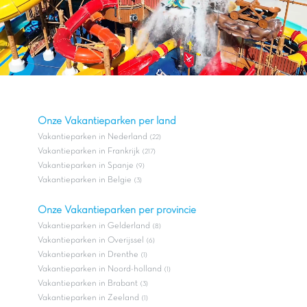
Onze Vakantieparken per land
Vakantieparken in Nederland
(22)
Vakantieparken in Frankrijk
(217)
Vakantieparken in Spanje
(9)
Vakantieparken in Belgie
(3)
Onze Vakantieparken per provincie
Vakantieparken in Gelderland
(8)
Vakantieparken in Overijssel
(6)
Vakantieparken in Drenthe
(1)
Vakantieparken in Noord-holland
(1)
Vakantieparken in Brabant
(3)
Vakantieparken in Zeeland
(1)