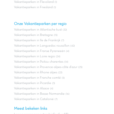
Vakantieparken in Flevoland
(1)
Vakantieparken in Friesland
(1)
Onze Vakantieparken per regio
Vakantieparken in Atlantische kust
(32)
Vakantieparken in Bretagne
(15)
Vakantieparken in Ile de Frankrijk
(7)
Vakantieparken in Languedoc roussillon
(42)
Vakantieparken in Franse Pyreneeën
(4)
Vakantieparken in Loire regio
(24)
Vakantieparken in Poitou charentes
(14)
Vakantieparken in Provence-alpes-côte d'azur
(25)
Vakantieparken in Rhone alpes
(22)
Vakantieparken in Franche comté
(5)
Vakantieparken in Picardie
(3)
Vakantieparken in Alsace
(4)
Vakantieparken in Basse-Normandie
(16)
Vakantieparken in Catalonië
(7)
Meest bekeken links