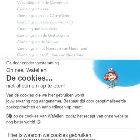
Vakantiepark in de Cevennen
Campings aan zee
Campings aan zee Côte d'Azur
Campings aan zee Zuid-Frankrijk
Camping aan een meer
Campings aan de Duitse grens
Campings op de Veluwe
Campings in het Noorden van Nederland
Campings in het Zuiden van Nederland
Copyright Capfun 2026 ©
Bij Capfun solliciteren
Veelgestelde vragen
Dutchbox Vakantiepark
Superdeals
Capfun in de media
Carabouille.nl
Wettelijke bepalingen
Algemene reisvoorwaarden
Sitemap
Persvragen? mail
persvragen@capfun.com