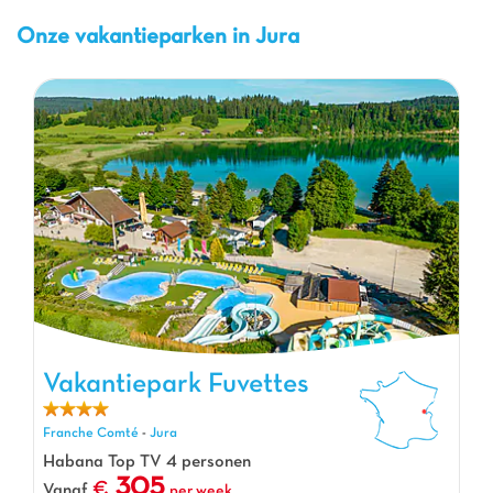
Onze vakantieparken in Jura
Vakantiepark Fuvettes
Vakantiepark Fuvettes, Vakantiepark Franche Comté
Franche Comté
-
Jura
Habana Top TV 4 personen
305
Vanaf
per week