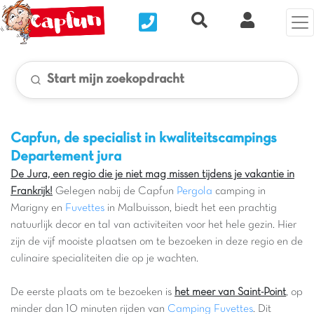
Nous contacter
Recherche rapide
Mijn Clix 
Start mijn zoekopdracht
Capfun, de specialist in kwaliteitscampings
Departement jura
De Jura, een regio die je niet mag missen tijdens je vakantie in
Frankrijk!
Gelegen nabij de Capfun
Pergola
camping in
Marigny en
Fuvettes
in Malbuisson, biedt het een prachtig
natuurlijk decor en tal van activiteiten voor het hele gezin. Hier
zijn de vijf mooiste plaatsen om te bezoeken in deze regio en de
culinaire specialiteiten die op je wachten.
De eerste plaats om te bezoeken is
het meer van Saint-Point
, op
minder dan 10 minuten rijden van
Camping Fuvettes
. Dit