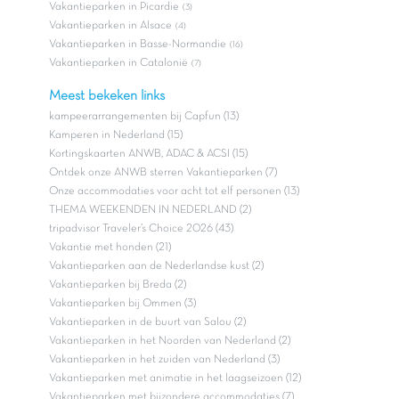
Vakantieparken in Picardie
(3)
Vakantieparken in Alsace
(4)
Vakantieparken in Basse-Normandie
(16)
Vakantieparken in Catalonië
(7)
Meest bekeken links
kampeerarrangementen bij Capfun (13)
Kamperen in Nederland (15)
Kortingskaarten ANWB, ADAC & ACSI (15)
Ontdek onze ANWB sterren Vakantieparken (7)
Onze accommodaties voor acht tot elf personen (13)
THEMA WEEKENDEN IN NEDERLAND (2)
tripadvisor Traveler’s Choice 2026 (43)
Vakantie met honden (21)
Vakantieparken aan de Nederlandse kust (2)
Vakantieparken bij Breda (2)
Vakantieparken bij Ommen (3)
Vakantieparken in de buurt van Salou (2)
Vakantieparken in het Noorden van Nederland (2)
Vakantieparken in het zuiden van Nederland (3)
Vakantieparken met animatie in het laagseizoen (12)
Vakantieparken met bijzondere accommodaties (7)