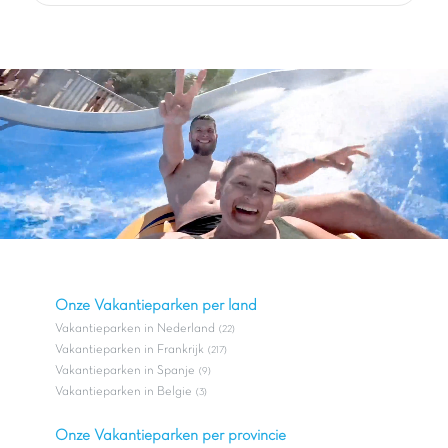
Onze Vakantieparken per land
Vakantieparken in Nederland
(22)
Vakantieparken in Frankrijk
(217)
Vakantieparken in Spanje
(9)
Vakantieparken in Belgie
(3)
Onze Vakantieparken per provincie