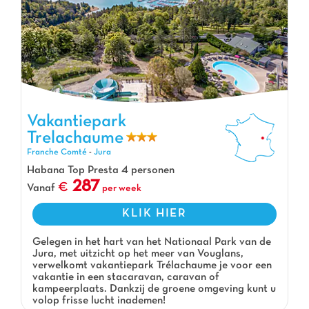
Vakantiepark
Trelachaume
Vakantiepark Trelachaume, Vakantiepark Franche Comté
Franche Comté
-
Jura
Habana Top Presta 4 personen
287
Vanaf
per week
KLIK HIER
Gelegen in het hart van het Nationaal Park van de
Jura, met uitzicht op het meer van Vouglans,
verwelkomt vakantiepark Trélachaume je voor een
vakantie in een stacaravan, caravan of
kampeerplaats. Dankzij de groene omgeving kunt u
volop frisse lucht inademen!