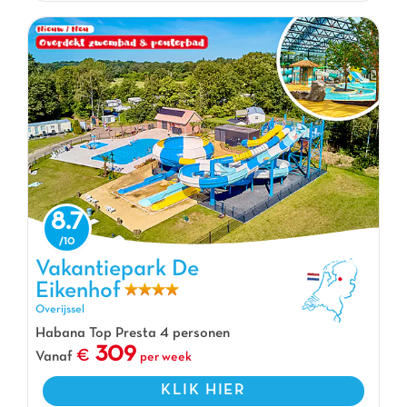
8.7
Vakantiepark De Eikenhof, Vakantiepark Overijssel
Vakantiepark De
Eikenhof
Overijssel
Habana Top Presta 4 personen
309
Vanaf
per week
KLIK HIER