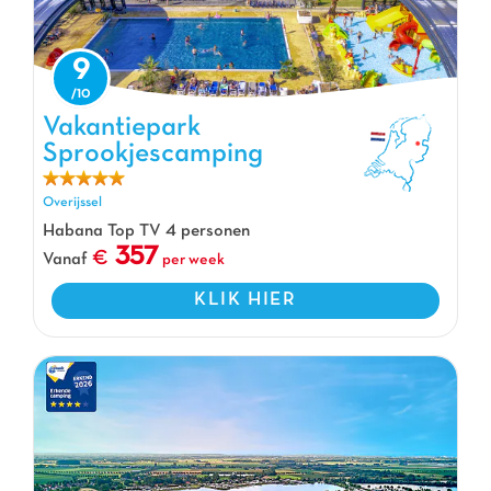
9
Vakantiepark Sprookjescamping, Vakantiepark Overijssel
Vakantiepark
Sprookjescamping
Overijssel
Habana Top TV 4 personen
357
Vanaf
per week
KLIK HIER