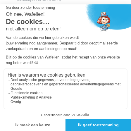
Vakantiepark in de Cevennen
Campings aan zee
Campings aan zee Côte d'Azur
Campings aan zee Zuid-Frankrijk
Camping aan een meer
Campings aan de Duitse grens
Campings op de Veluwe
Campings in het Noorden van Nederland
Campings in het Zuiden van Nederland
Copyright Capfun 2026 ©
Bij Capfun solliciteren
Veelgestelde vragen
Dutchbox Vakantiepark
Superdeals
Capfun in de media
Carabouille.nl
Wettelijke bepalingen
Algemene reisvoorwaarden
Sitemap
Persvragen? mail
persvragen@capfun.com
Powered by ICS