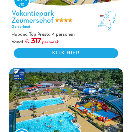
Vakantiepark
Zeumersehof
Vakantiepark Zeumersehof, Vakantiepark Gelderland
Gelderland
Habana Top Presta 4 personen
317
Vanaf
per week
KLIK HIER