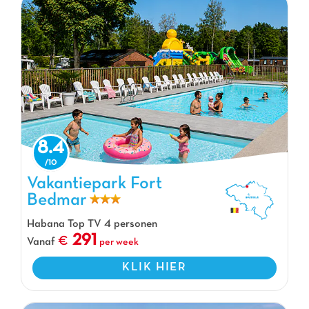
8.4
Vakantiepark Fort Bedmar, Vakantiepark Flamande
Vakantiepark Fort
Bedmar
Habana Top TV 4 personen
291
Vanaf
per week
KLIK HIER