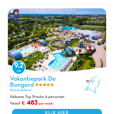
9.2
Vakantiepark De
Bongerd
Vakantiepark De Bongerd, Vakantiepark Noord-Holland
Noord-Holland
Habana Top Presta 4 personen
483
Vanaf
per week
KLIK HIER