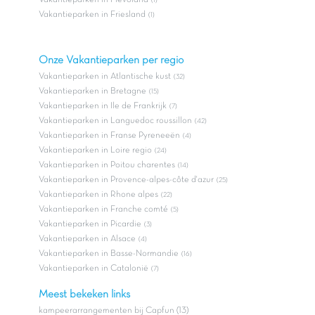
Vakantieparken in Flevoland
(1)
Vakantieparken in Friesland
(1)
Onze Vakantieparken per regio
Vakantieparken in Atlantische kust
(32)
Vakantieparken in Bretagne
(15)
Vakantieparken in Ile de Frankrijk
(7)
Vakantieparken in Languedoc roussillon
(42)
Vakantieparken in Franse Pyreneeën
(4)
Vakantieparken in Loire regio
(24)
Vakantieparken in Poitou charentes
(14)
Vakantieparken in Provence-alpes-côte d'azur
(25)
Vakantieparken in Rhone alpes
(22)
Vakantieparken in Franche comté
(5)
Vakantieparken in Picardie
(3)
Vakantieparken in Alsace
(4)
Vakantieparken in Basse-Normandie
(16)
Vakantieparken in Catalonië
(7)
Meest bekeken links
kampeerarrangementen bij Capfun (13)