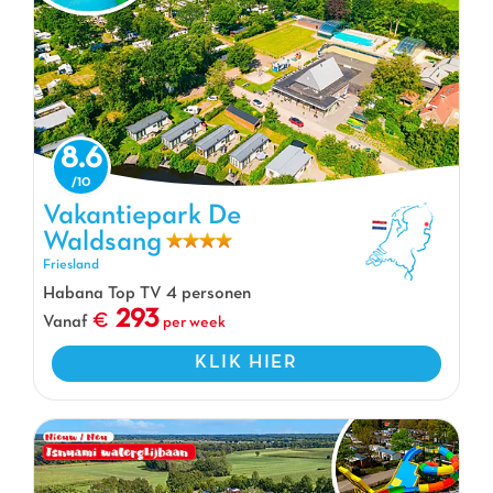
8.6
Vakantiepark De Waldsang, Vakantiepark Friesland
Vakantiepark De
Waldsang
Friesland
Habana Top TV 4 personen
293
Vanaf
per week
KLIK HIER