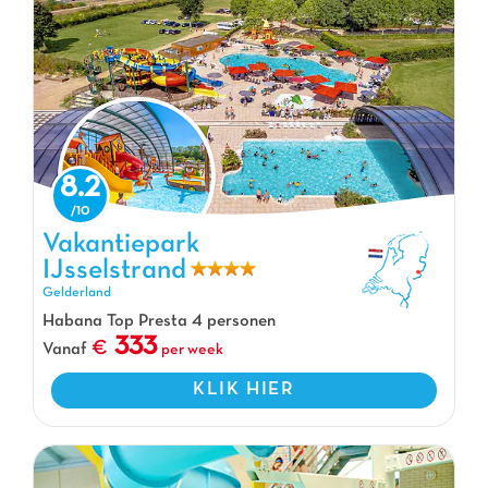
8.2
Vakantiepark IJsselstrand, Vakantiepark Gelderland
Vakantiepark
IJsselstrand
Gelderland
Habana Top Presta 4 personen
333
Vanaf
per week
KLIK HIER