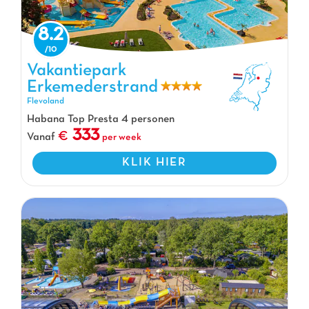
8.2
Vakantiepark
Erkemederstrand
Vakantiepark Erkemederstrand, Vakantiepark Flevoland
Flevoland
Habana Top Presta 4 personen
333
Vanaf
per week
KLIK HIER