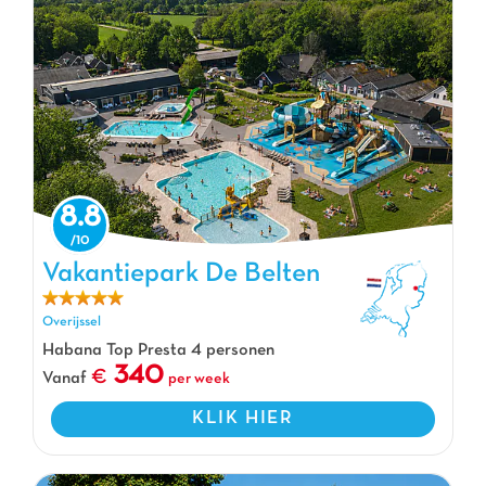
8.8
Vakantiepark De Belten, Vakantiepark Overijssel
Vakantiepark De Belten
Overijssel
Habana Top Presta 4 personen
340
Vanaf
per week
KLIK HIER