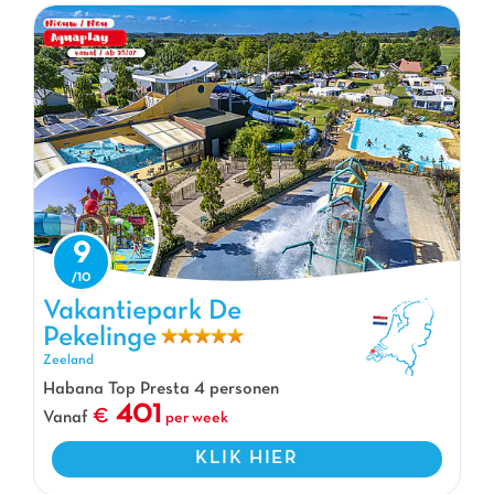
9
Vakantiepark De Pekelinge, Vakantiepark Zeeland
Vakantiepark De
Pekelinge
Zeeland
Habana Top Presta 4 personen
401
Vanaf
per week
KLIK HIER