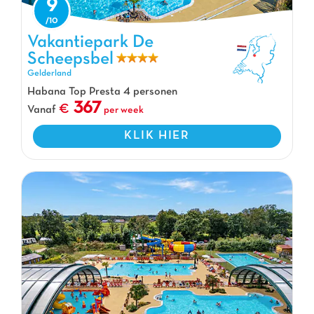
9
Vakantiepark De Scheepsbel, Vakantiepark Gelderland
Vakantiepark De
Scheepsbel
Gelderland
Habana Top Presta 4 personen
367
Vanaf
per week
KLIK HIER