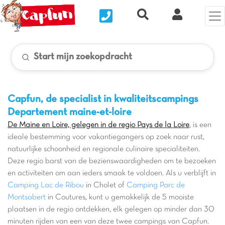
Nous contacter
Recherche rapide
Mijn Clix 
Start mijn zoekopdracht
Capfun, de specialist in kwaliteitscampings
Departement maine-et-loire
De Maine en Loire, gelegen in de regio Pays de la Loire
, is een
ideale bestemming voor vakantiegangers op zoek naar rust,
natuurlijke schoonheid en regionale culinaire specialiteiten.
Deze regio barst van de bezienswaardigheden om te bezoeken
en activiteiten om aan ieders smaak te voldoen. Als u verblijft in
Camping Lac de Ribou
in Cholet of
Camping Parc de
Montsabert
in Coutures, kunt u gemakkelijk de 5 mooiste
plaatsen in de regio ontdekken, elk gelegen op minder dan 30
minuten rijden van een van deze twee campings van Capfun.