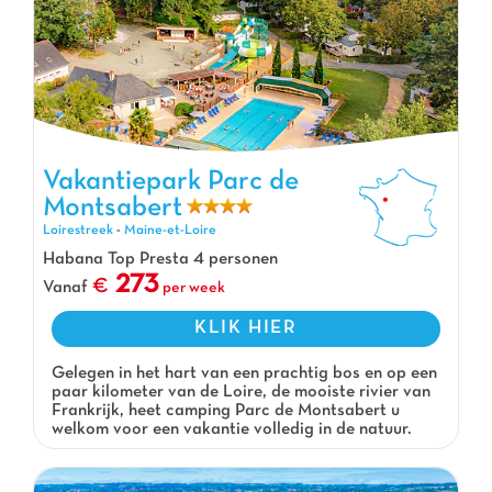
Vakantiepark Parc de Montsabert, Vakantiepark Loirestreek
Vakantiepark Parc de
Montsabert
Loirestreek
-
Maine-et-Loire
Habana Top Presta 4 personen
273
Vanaf
per week
KLIK HIER
Gelegen in het hart van een prachtig bos en op een
paar kilometer van de Loire, de mooiste rivier van
Frankrijk, heet camping Parc de Montsabert u
welkom voor een vakantie volledig in de natuur.