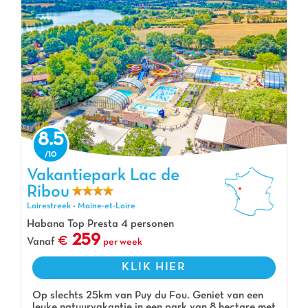
8.5
Vakantiepark Lac de
Ribou
Vakantiepark Lac de Ribou, Vakantiepark Loirestreek
Loirestreek
-
Maine-et-Loire
Habana Top Presta 4 personen
259
Vanaf
per week
KLIK HIER
Op slechts 25km van Puy du Fou. Geniet van een
leuke natuurvakantie in een park van 8 hectare met