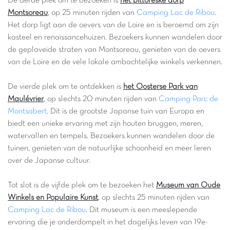
De derde plek om te bezoeken is
het pittoreske dorp
Montsoreau
, op 25 minuten rijden van
Camping Lac de Ribou
.
Het dorp ligt aan de oevers van de Loire en is beroemd om zijn
kasteel en renaissancehuizen. Bezoekers kunnen wandelen door
de geplaveide straten van Montsoreau, genieten van de oevers
van de Loire en de vele lokale ambachtelijke winkels verkennen.
De vierde plek om te ontdekken is
het Oosterse Park van
Maulévrier
, op slechts 20 minuten rijden van
Camping Parc de
Montsabert
. Dit is de grootste Japanse tuin van Europa en
biedt een unieke ervaring met zijn houten bruggen, meren,
watervallen en tempels. Bezoekers kunnen wandelen door de
tuinen, genieten van de natuurlijke schoonheid en meer leren
over de Japanse cultuur.
Tot slot is de vijfde plek om te bezoeken het
Museum van Oude
Winkels en Populaire Kunst
, op slechts 25 minuten rijden van
Camping Lac de Ribou
. Dit museum is een meeslepende
ervaring die je onderdompelt in het dagelijks leven van 19e-