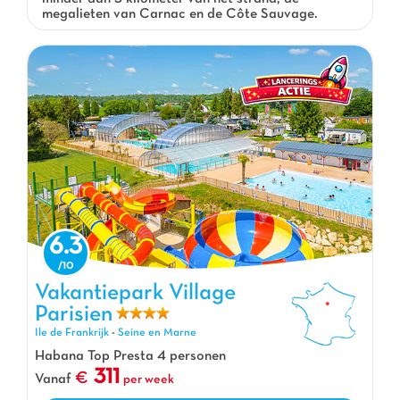
megalieten van Carnac en de Côte Sauvage.
6.3
Vakantiepark Village Parisien, Vakantiepark Ile de Frankrijk
Vakantiepark Village
Parisien
Ile de Frankrijk
-
Seine en Marne
Habana Top Presta 4 personen
311
Vanaf
per week