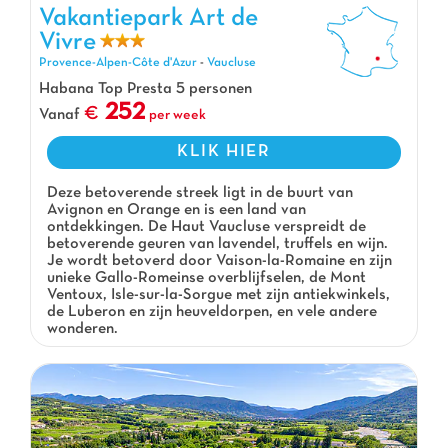
Vakantiepark Art de Vivre, Vakantiepark Provence-Alpen-Côte d'Azur
Vakantiepark Art de
Vivre
Provence-Alpen-Côte d'Azur
-
Vaucluse
Habana Top Presta 5 personen
252
Vanaf
per week
KLIK HIER
Deze betoverende streek ligt in de buurt van
Avignon en Orange en is een land van
ontdekkingen. De Haut Vaucluse verspreidt de
betoverende geuren van lavendel, truffels en wijn.
Je wordt betoverd door Vaison-la-Romaine en zijn
unieke Gallo-Romeinse overblijfselen, de Mont
Ventoux, Isle-sur-la-Sorgue met zijn antiekwinkels,
de Luberon en zijn heuveldorpen, en vele andere
wonderen.