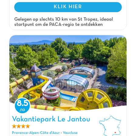
KLIK HIER
Gelegen op slechts 10 km van St Tropez, ideaal
startpunt om de PACA-regio te ontdekken
8.5
Vakantiepark Le Jantou
Vakantiepark Le Jantou, Vakantiepark Provence-Alpen-Côte d'Azur
Provence-Alpen-Côte d'Azur
-
Vaucluse