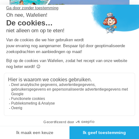
9.4
Vakantiepark Les Forges, Vakantiepark Loirestreek
Vakantiepark Les Forges
Loirestreek
-
Vendée
Habana Top Presta 4 personen
297
Vanaf
per week
KLIK HIER
Gelegen op korte afstand van de mooiste stranden
van de Vendée, Domaine des Forges is een
cultureel groen paradijs, ideaal voor liefhebbers
van geschiedenis en de natuur.