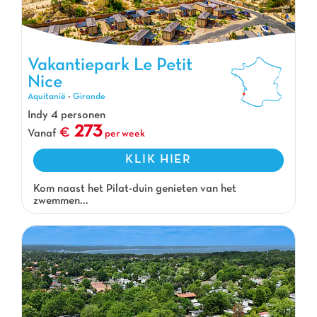
Vakantiepark Le Petit
Nice
Vakantiepark Le Petit Nice, Vakantiepark Aquitanië
Aquitanië
-
Gironde
Indy 4 personen
273
Vanaf
per week
KLIK HIER
Kom naast het Pilat-duin genieten van het
zwemmen...