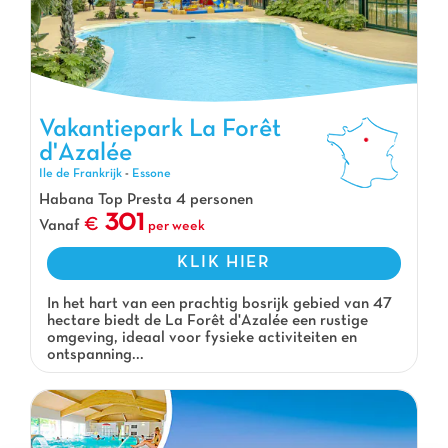
Vakantiepark La Forêt
d'Azalée
Vakantiepark La Forêt d'Azalée, Vakantiepark Ile de Frankrijk
Ile de Frankrijk
-
Essone
Habana Top Presta 4 personen
301
Vanaf
per week
KLIK HIER
In het hart van een prachtig bosrijk gebied van 47
hectare biedt de La Forêt d'Azalée een rustige
omgeving, ideaal voor fysieke activiteiten en
ontspanning...