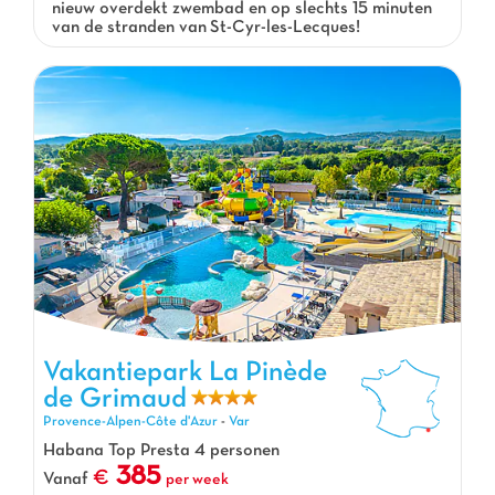
nieuw overdekt zwembad en op slechts 15 minuten
van de stranden van St-Cyr-les-Lecques!
Vakantiepark La Pinède
de Grimaud
Vakantiepark La Pinède de Grimaud, Vakantiepark Provence-Alpen-
Côte d'Azur
Provence-Alpen-Côte d'Azur
-
Var
Habana Top Presta 4 personen
385
Vanaf
per week