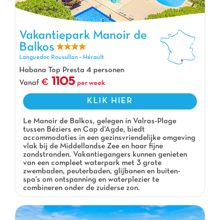
Vakantiepark Manoir de
Balkos
Vakantiepark Manoir de Balkos, Vakantiepark Languedoc Roussillon
Languedoc Roussillon
-
Hérault
Habana Top Presta 4 personen
1105
Vanaf
per week
KLIK HIER
Le Manoir de Balkos, gelegen in Valras-Plage
tussen Béziers en Cap d’Agde, biedt
accommodaties in een gezinsvriendelijke omgeving
vlak bij de Middellandse Zee en haar fijne
zandstranden. Vakantiegangers kunnen genieten
van een compleet waterpark met 3 grote
zwembaden, peuterbaden, glijbanen en buiten-
spa’s om ontspanning en waterplezier te
combineren onder de zuiderse zon.