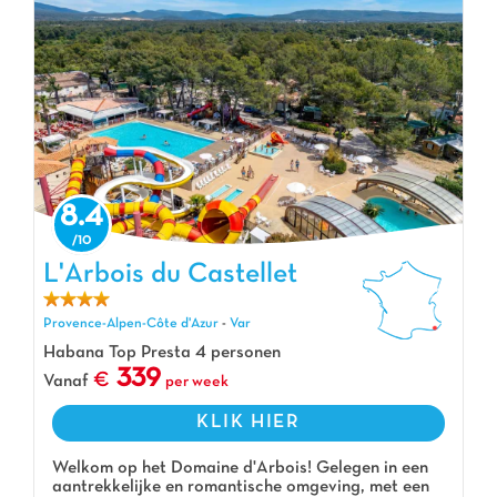
8.4
L'Arbois du Castellet
L'Arbois du Castellet, Vakantiepark Provence-Alpen-Côte d'Azur
Provence-Alpen-Côte d'Azur
-
Var
Habana Top Presta 4 personen
339
Vanaf
per week
KLIK HIER
Welkom op het Domaine d'Arbois! Gelegen in een
aantrekkelijke en romantische omgeving, met een