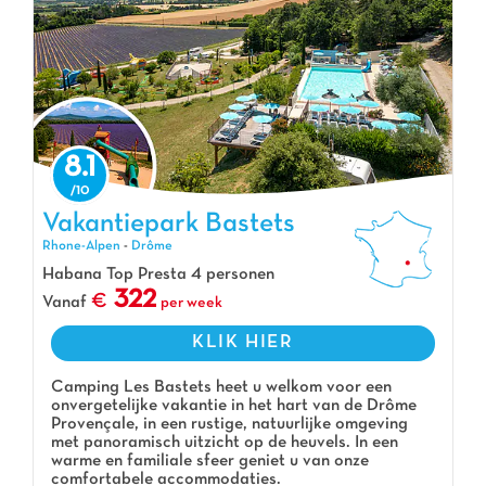
8.1
Vakantiepark Bastets, Vakantiepark Rhone-Alpen
Vakantiepark Bastets
Rhone-Alpen
-
Drôme
Habana Top Presta 4 personen
322
Vanaf
per week
KLIK HIER
Camping Les Bastets heet u welkom voor een
onvergetelijke vakantie in het hart van de Drôme
Provençale, in een rustige, natuurlijke omgeving
met panoramisch uitzicht op de heuvels. In een
warme en familiale sfeer geniet u van onze
comfortabele accommodaties.