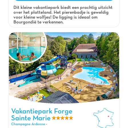
Dit kleine vakantiepark biedt een prachtig uitzicht
over het platteland. Het pierenbadje is geweldig
voor kleine wolfjes! De ligging is ideaal om
Bourgondië te verkennen.
Vakantiepark Forge Sainte Marie, Vakantiepark Champagne
Vakantiepark Forge
Ardenne
Sainte Marie
Champagne Ardenne
-