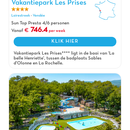
Vakantiepark Les Prises
Loirestreek
-
Vendée
Sun Top Presta 4/6 personen
746.4
Vanaf
per week
KLIK HIER
Vakantiepark Les Prises**** ligt in de baai van 'La
belle Henriette', tussen de badplaats Sables
d'Olonne en La Rochelle.