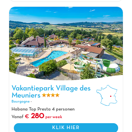
Vakantiepark Village des
Meuniers
Vakantiepark Village des Meuniers, Vakantiepark Bourgogne
Bourgogne
-
Habana Top Presta 4 personen
280
Vanaf
per week
KLIK HIER