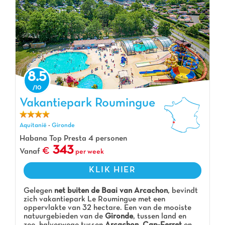
8.5
Vakantiepark Roumingue
Vakantiepark Roumingue, Vakantiepark Aquitanië
Aquitanië
-
Gironde
Habana Top Presta 4 personen
343
Vanaf
per week
KLIK HIER
Gelegen
net buiten de Baai van Arcachon
, bevindt
zich vakantiepark Le Roumingue met een
oppervlakte van 32 hectare. Een van de mooiste
natuurgebieden van de
Gironde
, tussen land en