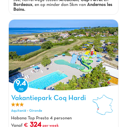
zee, halverwege tussen
Arcachon
,
Cap-Ferret
en
Bordeaux
, en op minder dan 5km van
Andernos les
Bains.
9.4
Vakantiepark Coq Hardi, Vakantiepark Aquitanië
Vakantiepark Coq Hardi
Aquitanië
-
Gironde
Habana Top Presta 4 personen
324
Vanaf
per week