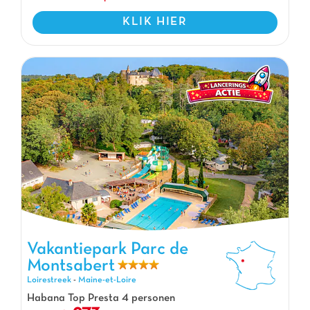
KLIK HIER
Vakantiepark Parc de Montsabert, Vakantiepark Loirestreek
Vakantiepark Parc de
Montsabert
Loirestreek
-
Maine-et-Loire
Habana Top Presta 4 personen