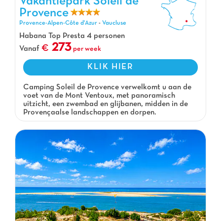
Vakantiepark Soleil de
d'Azur
Provence
Provence-Alpen-Côte d'Azur
-
Vaucluse
Habana Top Presta 4 personen
273
Vanaf
per week
KLIK HIER
Camping Soleil de Provence verwelkomt u aan de
voet van de Mont Ventoux, met panoramisch
uitzicht, een zwembad en glijbanen, midden in de
Provençaalse landschappen en dorpen.