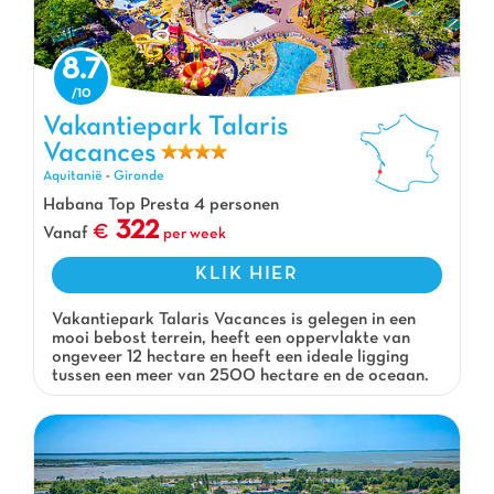
8.7
Vakantiepark Talaris
Vakantiepark Talaris Vacances, Vakantiepark Aquitanië
Vacances
Aquitanië
-
Gironde
Habana Top Presta 4 personen
322
Vanaf
per week
KLIK HIER
Vakantiepark Talaris Vacances is gelegen in een
mooi bebost terrein, heeft een oppervlakte van
ongeveer 12 hectare en heeft een ideale ligging
tussen een meer van 2500 hectare en de oceaan.