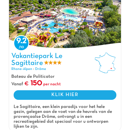
9.2
Vakantiepark Le Sagittaire, Vakantiepark Rhone-Alpen
Vakantiepark Le
Sagittaire
Rhone-Alpen
-
Drôme
Bateau de Politicator
150
Vanaf
per nacht
KLIK HIER
Le Sagittaire, een klein paradijs voor het hele
gezin, gelegen aan de voet van de heuvels van de
provençaalse Drôme, ontvangt u in een
recreatiegebied dat speciaal voor u ontworpen
lijken te zijn.