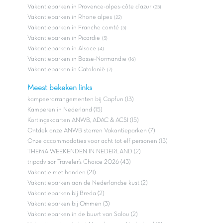
Vakantieparken in Provence-alpes-côte d'azur
(25)
Vakantieparken in Rhone alpes
(22)
Vakantieparken in Franche comté
(5)
Vakantieparken in Picardie
(3)
Vakantieparken in Alsace
(4)
Vakantieparken in Basse-Normandie
(16)
Vakantieparken in Catalonië
(7)
Meest bekeken links
kampeerarrangementen bij Capfun (13)
Kamperen in Nederland (15)
Kortingskaarten ANWB, ADAC & ACSI (15)
Ontdek onze ANWB sterren Vakantieparken (7)
Onze accommodaties voor acht tot elf personen (13)
THEMA WEEKENDEN IN NEDERLAND (2)
tripadvisor Traveler’s Choice 2026 (43)
Vakantie met honden (21)
Vakantieparken aan de Nederlandse kust (2)
Vakantieparken bij Breda (2)
Vakantieparken bij Ommen (3)
Vakantieparken in de buurt van Salou (2)