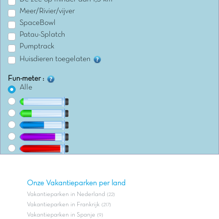
Meer/Rivier/vijver
SpaceBowl
Patau-Splatch
Pumptrack
Huisdieren toegelaten
Fun-meter :
Alle
Onze Vakantieparken per land
Vakantieparken in Nederland
(22)
Vakantieparken in Frankrijk
(217)
Vakantieparken in Spanje
(9)