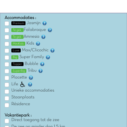
Accommodaties :
Jasmijn
Premium
Falabraque
Te gek
Amnesia
Te gek
Kids
MiniKids
Max/Clicochic
Luxe
Super Family
Big
Bubble
Topper
Tribu
SuperBig
Placette
Life
Unieke accommodaties
Staanplaats
Résidence
Vakantiepark :
Direct toegang tot de zee
De zee op minder dan 1,5 km