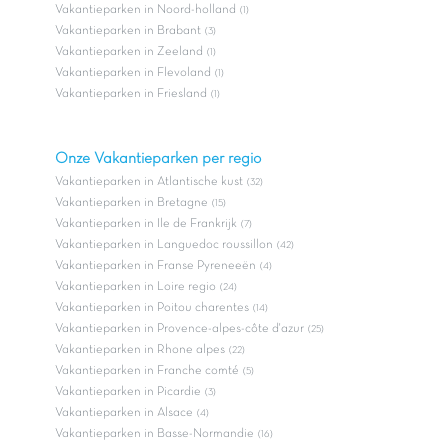
Vakantieparken in Noord-holland
(1)
Vakantieparken in Brabant
(3)
Vakantieparken in Zeeland
(1)
Vakantieparken in Flevoland
(1)
Vakantieparken in Friesland
(1)
Onze Vakantieparken per regio
Vakantieparken in Atlantische kust
(32)
Vakantieparken in Bretagne
(15)
Vakantieparken in Ile de Frankrijk
(7)
Vakantieparken in Languedoc roussillon
(42)
Vakantieparken in Franse Pyreneeën
(4)
Vakantieparken in Loire regio
(24)
Vakantieparken in Poitou charentes
(14)
Vakantieparken in Provence-alpes-côte d'azur
(25)
Vakantieparken in Rhone alpes
(22)
Vakantieparken in Franche comté
(5)
Vakantieparken in Picardie
(3)
Vakantieparken in Alsace
(4)
Vakantieparken in Basse-Normandie
(16)