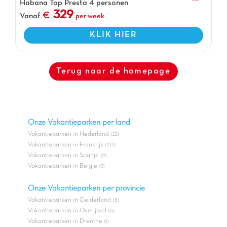
Habana Top Presta 4 personen
329
Vanaf
per week
KLIK HIER
Terug naar de homepage
Onze Vakantieparken per land
Vakantieparken in Nederland
(22)
Vakantieparken in Frankrijk
(217)
Vakantieparken in Spanje
(9)
Vakantieparken in Belgie
(3)
Onze Vakantieparken per provincie
Vakantieparken in Gelderland
(8)
Vakantieparken in Overijssel
(6)
Vakantieparken in Drenthe
(1)