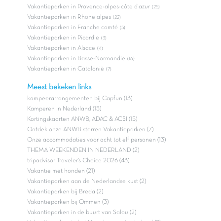
Vakantieparken in Provence-alpes-côte d'azur
(25)
Vakantieparken in Rhone alpes
(22)
Vakantieparken in Franche comté
(5)
Vakantieparken in Picardie
(3)
Vakantieparken in Alsace
(4)
Vakantieparken in Basse-Normandie
(16)
Vakantieparken in Catalonië
(7)
Meest bekeken links
kampeerarrangementen bij Capfun (13)
Kamperen in Nederland (15)
Kortingskaarten ANWB, ADAC & ACSI (15)
Ontdek onze ANWB sterren Vakantieparken (7)
Onze accommodaties voor acht tot elf personen (13)
THEMA WEEKENDEN IN NEDERLAND (2)
tripadvisor Traveler’s Choice 2026 (43)
Vakantie met honden (21)
Vakantieparken aan de Nederlandse kust (2)
Vakantieparken bij Breda (2)
Vakantieparken bij Ommen (3)
Vakantieparken in de buurt van Salou (2)