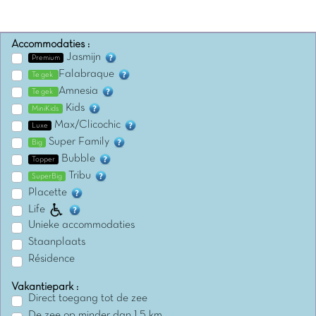
Accommodaties :
Jasmijn
Premium
Falabraque
Te gek
Amnesia
Te gek
Kids
MiniKids
Max/Clicochic
Luxe
Super Family
Big
Bubble
Topper
Tribu
SuperBig
Placette
Life
Unieke accommodaties
Staanplaats
Résidence
Vakantiepark :
Direct toegang tot de zee
De zee op minder dan 1,5 km