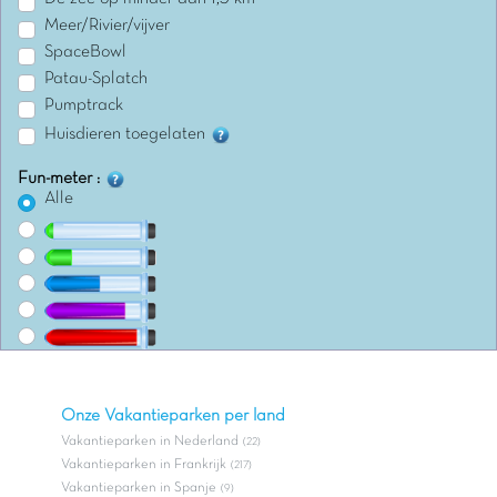
Meer/Rivier/vijver
SpaceBowl
Patau-Splatch
Pumptrack
Huisdieren toegelaten
Fun-meter :
Alle
Onze Vakantieparken per land
Vakantieparken in Nederland
(22)
Vakantieparken in Frankrijk
(217)
Vakantieparken in Spanje
(9)