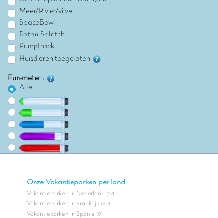
Meer/Rivier/vijver
SpaceBowl
Patau-Splatch
Pumptrack
Huisdieren toegelaten
Fun-meter :
Alle
Onze Vakantieparken per land
Vakantieparken in Nederland
(22)
Vakantieparken in Frankrijk
(217)
Vakantieparken in Spanje
(9)