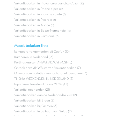
Vakantieparken in Provence-alpes-côte d'azur
(25)
Vakantieparken in Rhone alpes
(22)
Vakantieparken in Franche comté
(5)
Vakantieparken in Picardie
(3)
Vakantieparken in Alsace
(4)
Vakantieparken in Basse-Normandie
(16)
Vakantieparken in Catalonië
(7)
Meest bekeken links
kampeerarrangementen bij Capfun (13)
Kamperen in Nederland (15)
Kortingskaarten ANWB, ADAC & ACSI (15)
Ontdek onze ANWB sterren Vakantieparken (7)
Onze accommodaties voor acht tot elf personen (13)
THEMA WEEKENDEN IN NEDERLAND (2)
tripadvisor Traveler’s Choice 2026 (43)
Vakantie met honden (21)
Vakantieparken aan de Nederlandse kust (2)
Vakantieparken bij Breda (2)
Vakantieparken bij Ommen (3)
Vakantieparken in de buurt van Salou (2)