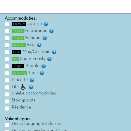
Accommodaties :
Jasmijn
Premium
Falabraque
Te gek
Amnesia
Te gek
Kids
MiniKids
Max/Clicochic
Luxe
Super Family
Big
Bubble
Topper
Tribu
SuperBig
Placette
Life
Unieke accommodaties
Staanplaats
Résidence
Vakantiepark :
Direct toegang tot de zee
De zee op minder dan 1,5 km