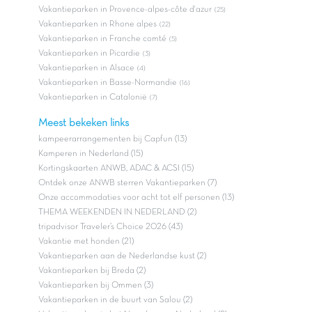
Vakantieparken in Provence-alpes-côte d'azur
(25)
Vakantieparken in Rhone alpes
(22)
Vakantieparken in Franche comté
(5)
Vakantieparken in Picardie
(3)
Vakantieparken in Alsace
(4)
Vakantieparken in Basse-Normandie
(16)
Vakantieparken in Catalonië
(7)
Meest bekeken links
kampeerarrangementen bij Capfun (13)
Kamperen in Nederland (15)
Kortingskaarten ANWB, ADAC & ACSI (15)
Ontdek onze ANWB sterren Vakantieparken (7)
Onze accommodaties voor acht tot elf personen (13)
THEMA WEEKENDEN IN NEDERLAND (2)
tripadvisor Traveler’s Choice 2026 (43)
Vakantie met honden (21)
Vakantieparken aan de Nederlandse kust (2)
Vakantieparken bij Breda (2)
Vakantieparken bij Ommen (3)
Vakantieparken in de buurt van Salou (2)