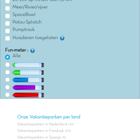
Meer/Rivier/vijver
SpaceBowl
Patau-Splatch
Pumptrack
Huisdieren toegelaten
Fun-meter :
Alle
Onze Vakantieparken per land
Vakantieparken in Nederland
(22)
Vakantieparken in Frankrijk
(217)
Vakantieparken in Spanje
(9)