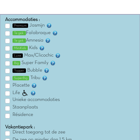
Accommodaties :
Jasmijn
Premium
Falabraque
Te gek
Amnesia
Te gek
Kids
MiniKids
Max/Clicochic
Luxe
Super Family
Big
Bubble
Topper
Tribu
SuperBig
Placette
Life
Unieke accommodaties
Staanplaats
Résidence
Vakantiepark :
Direct toegang tot de zee
De zee op minder dan 1,5 km