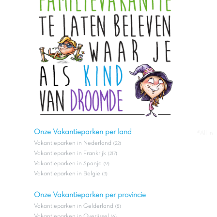
Onze Vakantieparken per land
#All in
Vakantieparken in Nederland
(22)
Vakantieparken in Frankrijk
(217)
Vakantieparken in Spanje
(9)
Vakantieparken in Belgie
(3)
Onze Vakantieparken per provincie
Vakantieparken in Gelderland
(8)
Vakantieparken in Overijssel
(6)