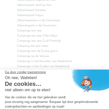
Vakantiepark Jard sur mer
Vakantiepark Sarzeau
Vakantiepark Fréjus
Vakantieparken in de Camargue
Vakantiepark in de Cevennen
Campings aan zee
Campings aan zee Côte d'Azur
Campings aan zee Zuid-Frankrijk
Camping aan een meer
Campings aan de Duitse grens
Campings op de Veluwe
Campings in het Noorden van Nederland
Campings in het Zuiden van Nederland
Copyright Capfun 2026 ©
Bij Capfun solliciteren
Veelgestelde vragen
Dutchbox Vakantiepark
Superdeals
Capfun in de media
Carabouille.nl