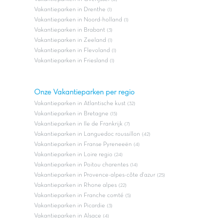
Vakantieparken in Drenthe
(1)
Vakantieparken in Noord-holland
(1)
Vakantieparken in Brabant
(3)
Vakantieparken in Zeeland
(1)
Vakantieparken in Flevoland
(1)
Vakantieparken in Friesland
(1)
Onze Vakantieparken per regio
Vakantieparken in Atlantische kust
(32)
Vakantieparken in Bretagne
(15)
Vakantieparken in Ile de Frankrijk
(7)
Vakantieparken in Languedoc roussillon
(42)
Vakantieparken in Franse Pyreneeën
(4)
Vakantieparken in Loire regio
(24)
Vakantieparken in Poitou charentes
(14)
Vakantieparken in Provence-alpes-côte d'azur
(25)
Vakantieparken in Rhone alpes
(22)
Vakantieparken in Franche comté
(5)
Vakantieparken in Picardie
(3)
Vakantieparken in Alsace
(4)