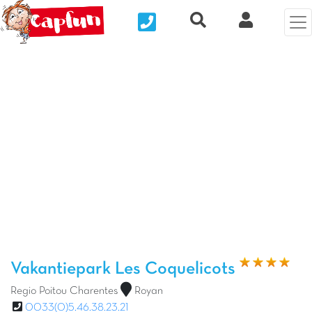
Nous contacter
Recherche rapide
Mijn Clix 
Vorige foto
Vol
Vakantiepark Les Coquelicots
Regio Poitou Charentes
Royan
0033(0)5.46.38.23.21