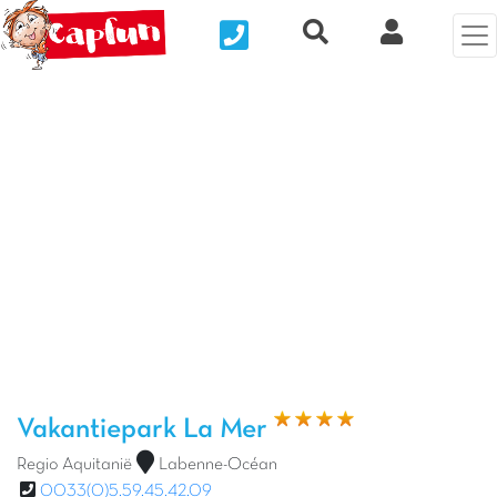
Nous contacter
Recherche rapide
Mijn Clix 
Vorige foto
Vol
Vakantiepark La Mer
Regio Aquitanië
Labenne-Océan
0033(0)5.59.45.42.09