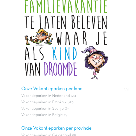
Onze Vakantieparken per land
#All in
Vakantieparken in Nederland
(22)
Vakantieparken in Frankrijk
(217)
Vakantieparken in Spanje
(9)
Vakantieparken in Belgie
(3)
Onze Vakantieparken per provincie
Vakantieparken in Gelderland
(8)