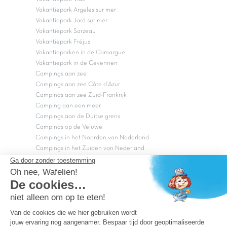
Vakantiepark Argeles sur mer
Vakantiepark Jard sur mer
Vakantiepark Sarzeau
Vakantiepark Fréjus
Vakantieparken in de Camargue
Vakantiepark in de Cevennen
Campings aan zee
Campings aan zee Côte d'Azur
Campings aan zee Zuid-Frankrijk
Camping aan een meer
Campings aan de Duitse grens
Campings op de Veluwe
Campings in het Noorden van Nederland
Campings in het Zuiden van Nederland
Copyright Capfun 2026 ©
Bij Capfun solliciteren
Veelgestelde vragen
Dutchbox Vakantiepark
Superdeals
Capfun in de media