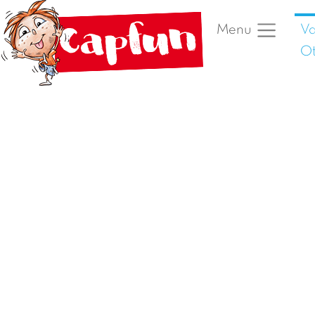
Va
Menu
Ot
Vorige foto