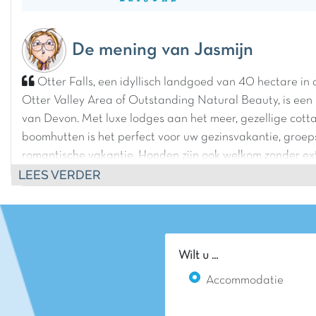
De mening van Jasmijn
Otter Falls, een idyllisch landgoed van 40 hectare in
Otter Valley Area of Outstanding Natural Beauty, is een
van Devon. Met luxe lodges aan het meer, gezellige cott
boomhutten is het perfect voor uw gezinsvakantie, groeps
romantische vakantie. Honden zijn ook welkom zonder ext
LEES VERDER
is genoeg te doen in Otter Falls, met een binnenzwemba
tennisbanen en een leuke speeltuin, maar ook gratis Ca
activiteiten in de schoolvakanties en avonden rond de vu
Maak gebruik van de gratis Wi-Fi om contact te houden
buitenwereld, evenals gratis fietsverhuur om het landgoe
Wilt u ...
daarachter te verkennen. Neem uw visgerei mee, want vis
Accommodatie
exclusief voor gasten, en maak u niet al te veel zorgen o
vakantie, want bij de Tickled Trout bar & bistro heeft u he