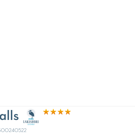
alls
300240522