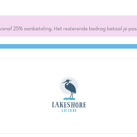
 vanaf 25% aanbetaling. Het resterende bedrag betaal je pa