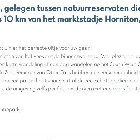
 gelegen tussen natuurreservaten die
s 10 km van het marktstadje Horniton
 u hier het perfecte uitje voor uw gezin.
genieten van het verwarmde binnenzwembad. Veel plezier belev
ns een korte wandeling of een dag wandelen op het South Wes
de 3 privémeren van Otter Falls hebben een verscheidenheid a
e nu een passie hebt voor sport of de zee, schattige dieren of 
u de omgeving zelfs per fiets ontdekken met een reeks fietst
antiepark