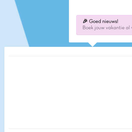
maaltijden en avondjes uit.
🎉 Goed nieuws!
Boek jouw vakantie al