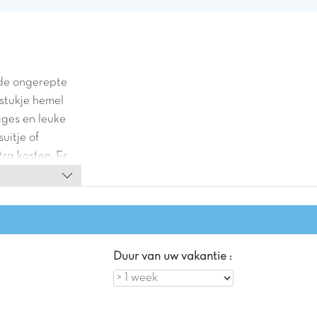
 de ongerepte
 stukje hemel
ages en leuke
uitje of
ra kosten. Er
d,
mp Ranger-
urplaats.
 met de
d en de vallei
Duur van uw vakantie :
sen is
ver koken op
erlijke