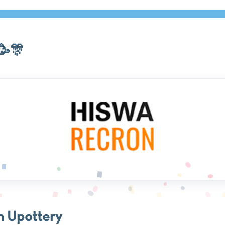
🥳🎊
n Upottery