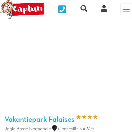
Nous contacter
Recherche rapide
Mijn Clix 
Vorige foto
Vol
Vakantiepark Falaises
Regio Basse-Normandie
Gonneville sur Mer