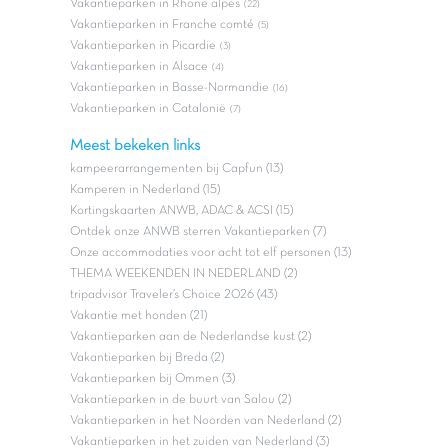
Vakantieparken in Rhone alpes
(22)
Vakantieparken in Franche comté
(5)
Vakantieparken in Picardie
(3)
Vakantieparken in Alsace
(4)
Vakantieparken in Basse-Normandie
(16)
Vakantieparken in Catalonië
(7)
Meest bekeken links
kampeerarrangementen bij Capfun (13)
Kamperen in Nederland (15)
Kortingskaarten ANWB, ADAC & ACSI (15)
Ontdek onze ANWB sterren Vakantieparken (7)
Onze accommodaties voor acht tot elf personen (13)
THEMA WEEKENDEN IN NEDERLAND (2)
tripadvisor Traveler’s Choice 2026 (43)
Vakantie met honden (21)
Vakantieparken aan de Nederlandse kust (2)
Vakantieparken bij Breda (2)
Vakantieparken bij Ommen (3)
Vakantieparken in de buurt van Salou (2)
Vakantieparken in het Noorden van Nederland (2)
Vakantieparken in het zuiden van Nederland (3)