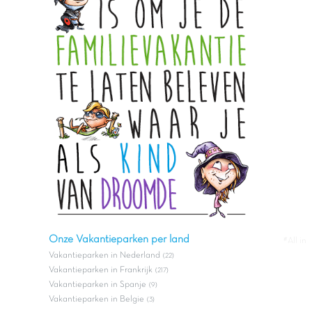
Onze Vakantieparken per land
#All in
Vakantieparken in Nederland
(22)
Vakantieparken in Frankrijk
(217)
Vakantieparken in Spanje
(9)
Vakantieparken in Belgie
(3)