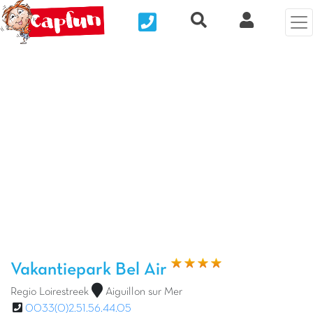
Nous contacter
Recherche rapide
Mijn Clix 
Vorige foto
Vol
Vakantiepark Bel Air
Regio Loirestreek
Aiguillon sur Mer
0033(0)2.51.56.44.05