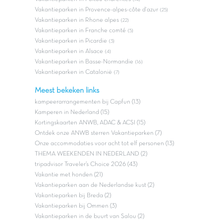
Vakantieparken in Provence-alpes-côte d'azur
(25)
Vakantieparken in Rhone alpes
(22)
Vakantieparken in Franche comté
(5)
Vakantieparken in Picardie
(3)
Vakantieparken in Alsace
(4)
Vakantieparken in Basse-Normandie
(16)
Vakantieparken in Catalonië
(7)
Meest bekeken links
kampeerarrangementen bij Capfun (13)
Kamperen in Nederland (15)
Kortingskaarten ANWB, ADAC & ACSI (15)
Ontdek onze ANWB sterren Vakantieparken (7)
Onze accommodaties voor acht tot elf personen (13)
THEMA WEEKENDEN IN NEDERLAND (2)
tripadvisor Traveler’s Choice 2026 (43)
Vakantie met honden (21)
Vakantieparken aan de Nederlandse kust (2)
Vakantieparken bij Breda (2)
Vakantieparken bij Ommen (3)
Vakantieparken in de buurt van Salou (2)