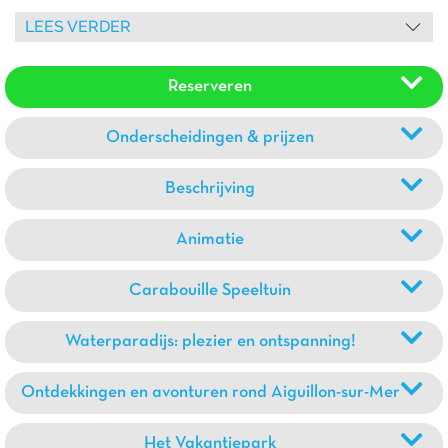
afstand van het immense strand van de Pointe d'Arçay.
LEES VERDER
Wandel over de gemarkeerde paden om de natuur en de
vogels te observeren. Niet te missen: het bezoek aan het
Reserveren
Groene Venetië per boot.
Onderscheidingen & prijzen
Beschrijving
Animatie
Carabouille Speeltuin
Waterparadijs: plezier en ontspanning!
Ontdekkingen en avonturen rond Aiguillon-sur-Mer
Het Vakantiepark