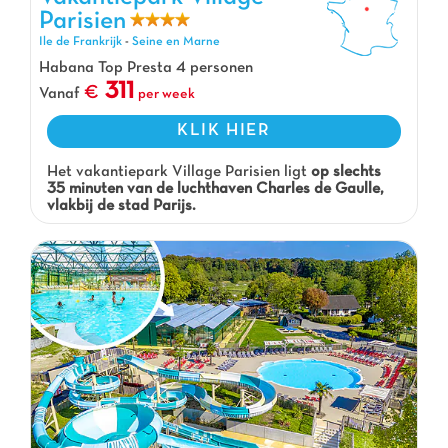
Parisien
Ile de Frankrijk
-
Seine en Marne
Habana Top Presta 4 personen
311
Vanaf
per week
KLIK HIER
Het vakantiepark Village Parisien ligt
op slechts
35 minuten van de luchthaven Charles de Gaulle,
vlakbij de stad Parijs.