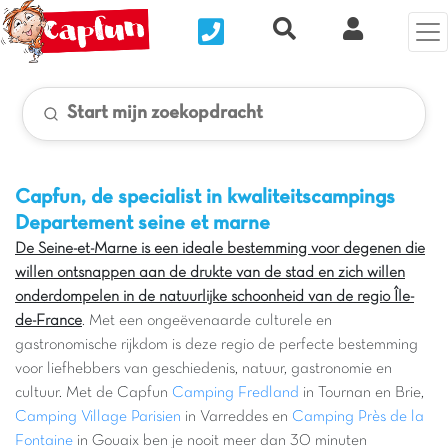
Nous contacter
Recherche rapide
Mijn Clix 
Start mijn zoekopdracht
Capfun, de specialist in kwaliteitscampings
Departement seine et marne
De Seine-et-Marne is een ideale bestemming voor degenen die
willen ontsnappen aan de drukte van de stad en zich willen
onderdompelen in de natuurlijke schoonheid van de regio Île-
de-France
. Met een ongeëvenaarde culturele en
gastronomische rijkdom is deze regio de perfecte bestemming
voor liefhebbers van geschiedenis, natuur, gastronomie en
cultuur. Met de Capfun
Camping Fredland
in Tournan en Brie,
Camping Village Parisien
in Varreddes en
Camping Près de la
Fontaine
in Gouaix ben je nooit meer dan 30 minuten