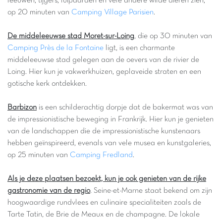
leeuwen, tijgers, luipaarden en vele andere wilde dieren zien,
op 20 minuten van
Camping Village Parisien
.
De middeleeuwse stad Moret-sur-Loing
, die op 30 minuten van
Camping Près de la Fontaine
ligt, is een charmante
middeleeuwse stad gelegen aan de oevers van de rivier de
Loing. Hier kun je vakwerkhuizen, geplaveide straten en een
gotische kerk ontdekken.
Barbizon
is een schilderachtig dorpje dat de bakermat was van
de impressionistische beweging in Frankrijk. Hier kun je genieten
van de landschappen die de impressionistische kunstenaars
hebben geïnspireerd, evenals van vele musea en kunstgaleries,
op 25 minuten van
Camping Fredland
.
Als je deze plaatsen bezoekt, kun je ook genieten van de rijke
gastronomie van de regio
. Seine-et-Marne staat bekend om zijn
hoogwaardige rundvlees en culinaire specialiteiten zoals de
Tarte Tatin, de Brie de Meaux en de champagne. De lokale