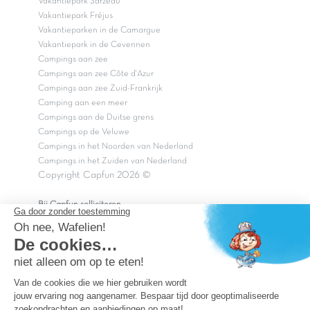
Vakantiepark Sarzeau
Vakantiepark Fréjus
Vakantieparken in de Camargue
Vakantiepark in de Cevennen
Campings aan zee
Campings aan zee Côte d'Azur
Campings aan zee Zuid-Frankrijk
Camping aan een meer
Campings aan de Duitse grens
Campings op de Veluwe
Campings in het Noorden van Nederland
Campings in het Zuiden van Nederland
Copyright Capfun 2026 ©
Bij Capfun solliciteren
Veelgestelde vragen
Dutchbox Vakantiepark
Superdeals
Capfun in de media
Carabouille.nl
Wettelijke bepalingen
Algemene reisvoorwaarden