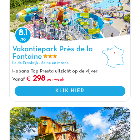
8.1
Vakantiepark Près de la Fontaine, Vakantiepark Ile de Frankrijk
Vakantiepark Près de la
Fontaine
Ile de Frankrijk
-
Seine en Marne
Habana Top Presta uitzicht op de vijver
298
Vanaf
per week
KLIK HIER