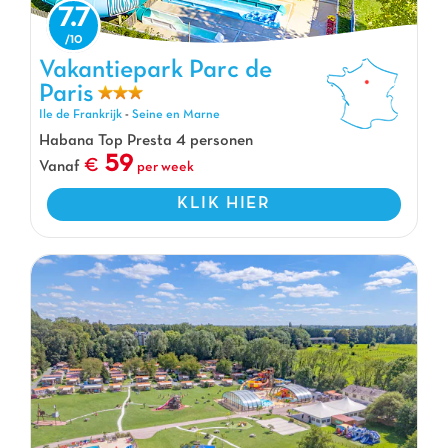
7.7
Vakantiepark Parc de Paris, Vakantiepark Ile de Frankrijk
Vakantiepark Parc de
Paris
Ile de Frankrijk
-
Seine en Marne
Habana Top Presta 4 personen
59
Vanaf
per week
KLIK HIER