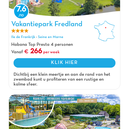
7.6
Vakantiepark Fredland
Vakantiepark Fredland, Vakantiepark Ile de Frankrijk
Ile de Frankrijk
-
Seine en Marne
Habana Top Presta 4 personen
266
Vanaf
per week
KLIK HIER
Dichtbij een klein meertje en aan de rand van het
zwembad kunt u profiteren van een rustige en
kalme sfeer.