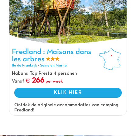
Fredland : Maisons dans les arbres, Vakantiepark Ile de Frankrijk
Fredland : Maisons dans
les arbres
Ile de Frankrijk
-
Seine en Marne
Habana Top Presta 4 personen
266
Vanaf
per week
KLIK HIER
Ontdek de originele accommodaties van camping
Fredland!