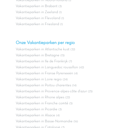
Vakantieparken in Noord-holland
(1)
Vakantieparken in Brabant
(3)
Vakantieparken in Zeeland
(1)
Vakantieparken in Flevoland
(1)
Vakantieparken in Friesland
(1)
Onze Vakantieparken per regio
Vakantieparken in Atlantische kust
(32)
Vakantieparken in Bretagne
(15)
Vakantieparken in Ile de Frankrijk
(7)
Vakantieparken in Languedoc roussillon
(42)
Vakantieparken in Franse Pyreneeën
(4)
Vakantieparken in Loire regio
(24)
Vakantieparken in Poitou charentes
(14)
Vakantieparken in Provence-alpes-côte d'azur
(25)
Vakantieparken in Rhone alpes
(22)
Vakantieparken in Franche comté
(5)
Vakantieparken in Picardie
(3)
Vakantieparken in Alsace
(4)
Vakantieparken in Basse-Normandie
(16)
Vakantieparken in Catalonië
(7)