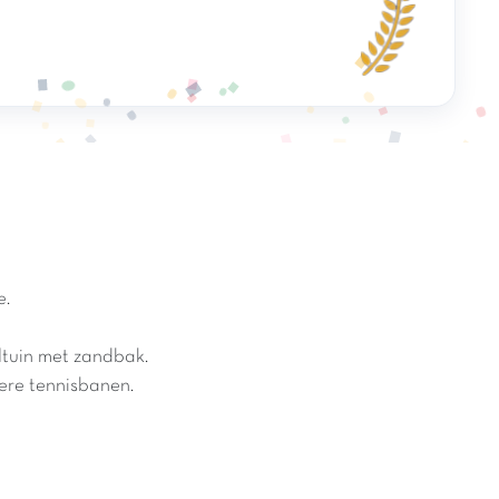
e.
ltuin met zandbak.
dere tennisbanen.