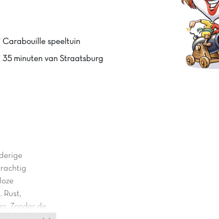
Carabouille speeltuin
35 minuten van Straatsburg
lderige
rachtig
loze
. Rust,
rs. Zonder de