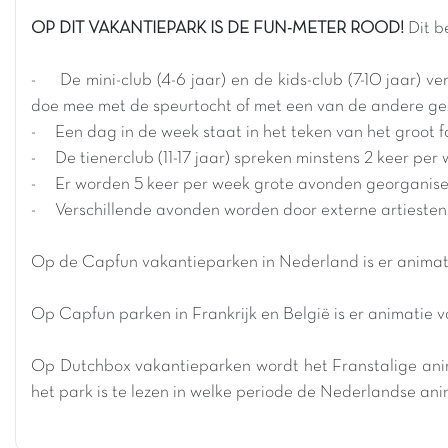
OP DIT VAKANTIEPARK IS DE FUN-METER ROOD!
Dit b
- De mini-club (4-6 jaar) en de kids-club (7-10 jaar) v
doe mee met de speurtocht of met een van de andere geze
- Een dag in de week staat in het teken van het groot f
- De tienerclub (11-17 jaar) spreken minstens 2 keer per 
- Er worden 5 keer per week grote avonden georganisee
- Verschillende avonden worden door externe artiesten 
Op de Capfun vakantieparken in Nederland is er animati
Op Capfun parken in Frankrijk en België is er animatie v
Op Dutchbox vakantieparken wordt het Franstalige ani
het park is te lezen in welke periode de Nederlandse an