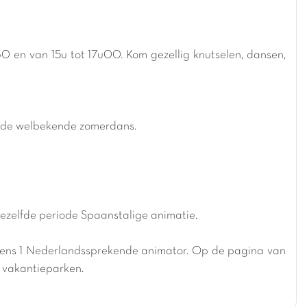
30 en van 15u tot 17u00. Kom gezellig knutselen, dansen,
en de welbekende zomerdans.
 dezelfde periode Spaanstalige animatie.
tens 1 Nederlandssprekende animator. Op de pagina van
x vakantieparken.