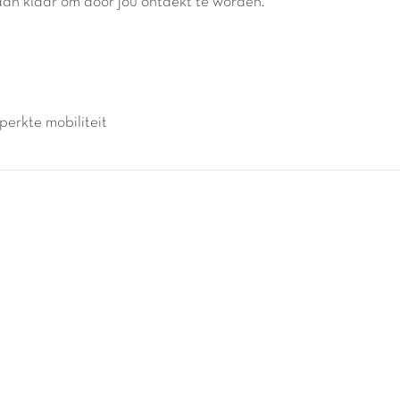
an klaar om door jou ontdekt te worden.
perkte mobiliteit