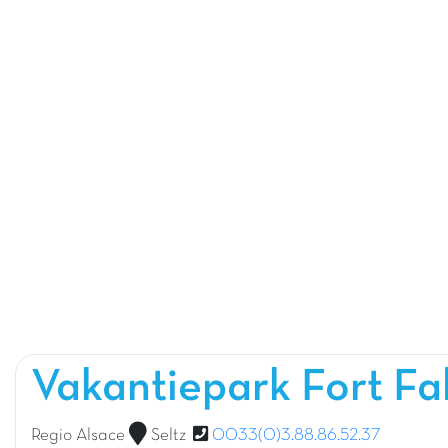
Vakantiepark Fort F
Regio Alsace
Seltz
0033(0)3.88.86.52.37