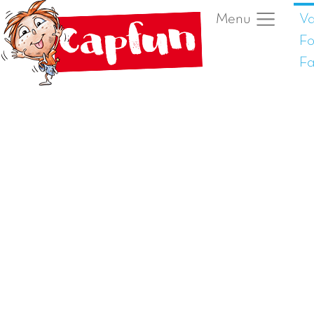
Va
Menu
Fo
Fa
Vorige foto