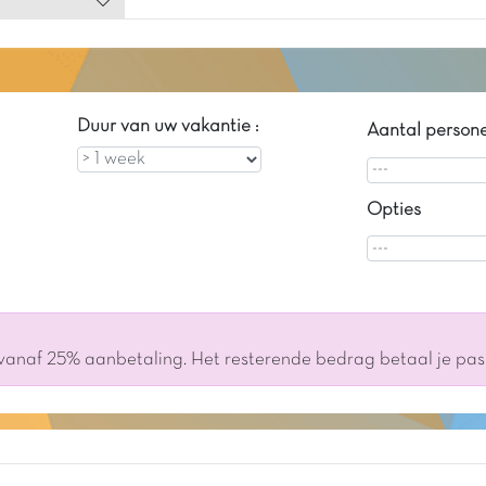
 vergeten,
uto).
n
Duur van uw vakantie :
Aantal person
Opties
 vanaf 25% aanbetaling. Het resterende bedrag betaal je pa