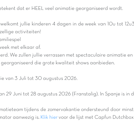
etekent dat er HEEL veel animatie georganiseerd wordt.
erwelkomt jullie kinderen 4 dagen in de week van 10u tot 12u
llige activiteiten!
amiliespel
week met elkaar af.
rd. We zullen jullie verrassen met spectaculaire animatie 
georganiseerd die grote kwaliteit shows aanbieden.
e van 3 Juli tot 30 augustus 2026.
an 29 Juni tot 28 augustus 2026 (Franstalig). In Spanje is in
matieteam tijdens de zomervakantie ondersteund door mins
imator aanwezig is.
Klik hier
voor de lijst met Capfun Dutchbo