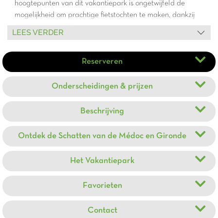
hoogtepunten van dit vakantiepark is ongetwijfeld de
mogelijkheid om prachtige fietstochten te maken, dankzij
het grote aantal fietspaden die direct vanaf het park
LEES VERDER
toegankelijk zijn. De snackbar, gelegen in het hart van het
vakantiepark, is de perfecte plek voor levendige en
Reserveren
gezellige thema-avonden. Of het nu is om te genieten van
een goede maaltijd, een drankje te nemen, of gewoon een
gezellig moment te delen met andere vakantiegangers, de
Onderscheidingen & prijzen
sfeer is altijd gastvrij en feestelijk. Kortom, vakantiepark
Médoc Bleu is de perfecte plek voor een geslaagde
Beschrijving
gezinsvakantie.
Ontdek de Schatten van de Médoc en Gironde
Het Vakantiepark
Favorieten
Contact