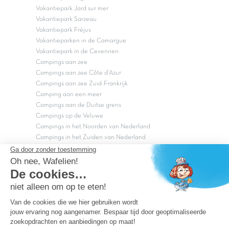
Vakantiepark Jard sur mer
Vakantiepark Sarzeau
Vakantiepark Fréjus
Vakantieparken in de Camargue
Vakantiepark in de Cevennen
Campings aan zee
Campings aan zee Côte d'Azur
Campings aan zee Zuid-Frankrijk
Camping aan een meer
Campings aan de Duitse grens
Campings op de Veluwe
Campings in het Noorden van Nederland
Campings in het Zuiden van Nederland
Copyright Capfun 2026 ©
Bij Capfun solliciteren
Veelgestelde vragen
Dutchbox Vakantiepark
Superdeals
Capfun in de media
Carabouille.nl