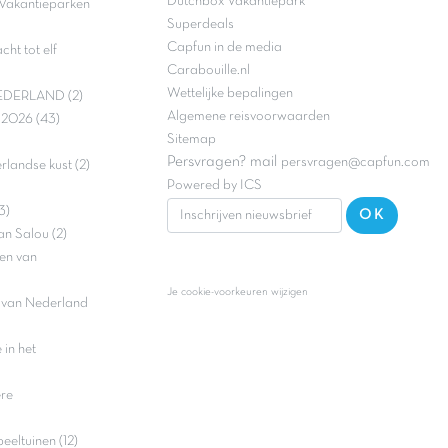
Dutchbox Vakantiepark
Vakantieparken
Superdeals
Capfun in de media
ht tot elf
Carabouille.nl
Wettelijke bepalingen
DERLAND (2)
Algemene reisvoorwaarden
e 2026 (43)
Sitemap
Persvragen? mail
persvragen@capfun.com
landse kust (2)
Powered by ICS
3)
OK
an Salou (2)
en van
Je cookie-voorkeuren wijzigen
n van Nederland
in het
ere
eltuinen (12)