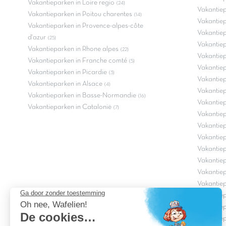
Vakantieparken in Loire regio
(24)
Vakantiep
Vakantieparken in Poitou charentes
(14)
Vakantiep
Vakantieparken in Provence-alpes-côte
Vakantiep
d'azur
(25)
Vakantie
Vakantieparken in Rhone alpes
(22)
Vakantiep
Vakantieparken in Franche comté
(5)
Vakantie
Vakantieparken in Picardie
(3)
Vakantiep
Vakantieparken in Alsace
(4)
Vakantiep
Vakantieparken in Basse-Normandie
(16)
Vakantiep
Vakantieparken in Catalonië
(7)
Vakantiep
Vakantiep
Vakantie
Vakantiep
Vakantiep
Vakantie
Vakantie
Vakantiep
Vakantie
Vakantie