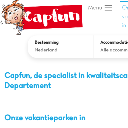
O
Menu
va
in
Bestemming
Accommodati
Nederland
Alle accomm
Capfun, de specialist in kwaliteits
Departement
Onze vakantieparken in