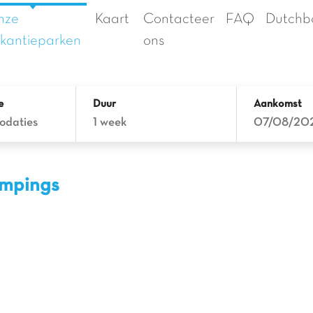
nze
Kaart
Contacteer
FAQ
Dutchb
kantieparken
ons
e
Duur
Aankomst
odaties
1 week
07/08/20
campings