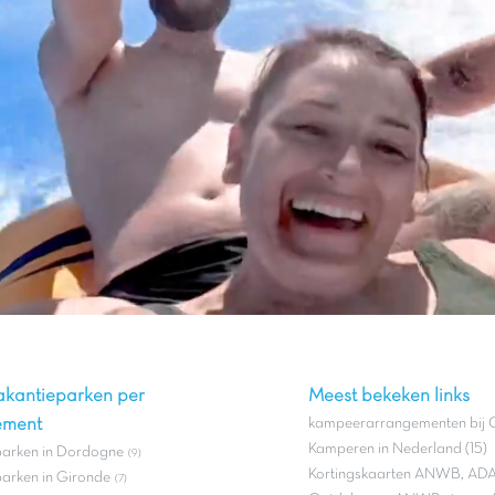
akantieparken per
Meest bekeken links
ement
kampeerarrangementen bij C
Kamperen in Nederland (15)
parken in Dordogne
(9)
Kortingskaarten ANWB, ADA
arken in Gironde
(7)