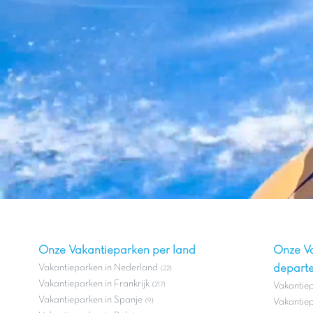
Onze Vakantieparken per land
Onze V
Vakantieparken in Nederland
depart
(22)
Vakantieparken in Frankrijk
(217)
Vakantie
Vakantieparken in Spanje
(9)
Vakantiep