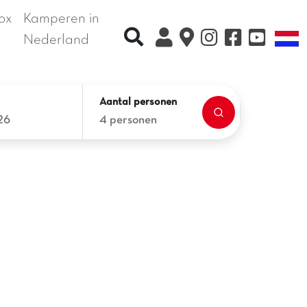
ox
Kamperen in
Recherche rapide
T
Nederland
Aantal personen
26
4 personen