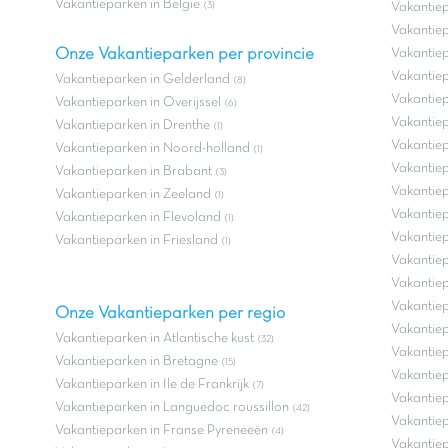
Vakantieparken in Belgie
(3)
Vakantiep
Vakantiep
Onze Vakantieparken per provincie
Vakantiep
Vakantiepa
Vakantieparken in Gelderland
(8)
Vakantie
Vakantieparken in Overijssel
(6)
Vakantiep
Vakantieparken in Drenthe
(1)
Vakantiep
Vakantieparken in Noord-holland
(1)
Vakantie
Vakantieparken in Brabant
(3)
Vakantiep
Vakantieparken in Zeeland
(1)
Vakantiep
Vakantieparken in Flevoland
(1)
Vakantiep
Vakantieparken in Friesland
(1)
Vakantiep
Vakantiep
Vakantiep
Onze Vakantieparken per regio
Vakantiep
Vakantieparken in Atlantische kust
(32)
Vakantiep
Vakantieparken in Bretagne
(15)
Vakantie
Vakantieparken in Ile de Frankrijk
(7)
Vakantiep
Vakantieparken in Languedoc roussillon
(42)
Vakantiep
Vakantieparken in Franse Pyreneeën
(4)
Vakantiep