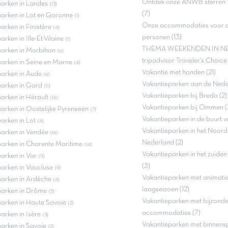
Ontdek onze ANWB sterren 
arken in Landes
(13)
(7)
arken in Lot en Garonne
(1)
Onze accommodaties voor ac
arken in Finistère
(4)
personen (13)
rken in Ille-Et-Vilaine
(1)
THEMA WEEKENDEN IN NE
parken in Morbihan
(6)
tripadvisor Traveler’s Choic
arken in Seine en Marne
(4)
Vakantie met honden (21)
arken in Aude
(6)
Vakantieparken aan de Neder
parken in Gard
(11)
Vakantieparken bij Breda (2)
arken in Hérault
(16)
Vakantieparken bij Ommen (
arken in Oostelijke Pyreneeën
(7)
Vakantieparken in de buurt v
arken in Lot
(4)
Vakantieparken in het Noord
arken in Vendée
(16)
Nederland (2)
arken in Charente Maritime
(14)
Vakantieparken in het zuide
arken in Var
(11)
(3)
arken in Vaucluse
(9)
Vakantieparken met animatie 
arken in Ardèche
(4)
laagseizoen (12)
parken in Drôme
(5)
Vakantieparken met bijzond
arken in Haute Savoie
(2)
accommodaties (7)
arken in Isère
(3)
Vakantieparken met binnenspe
arken in Savoie
(2)