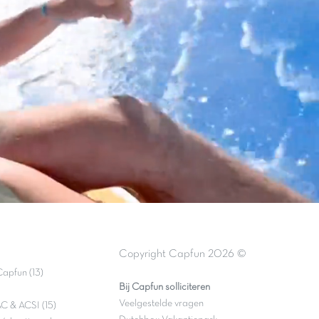
Copyright Capfun 2026 ©
apfun (13)
Bij Capfun solliciteren
Veelgestelde vragen
C & ACSI (15)