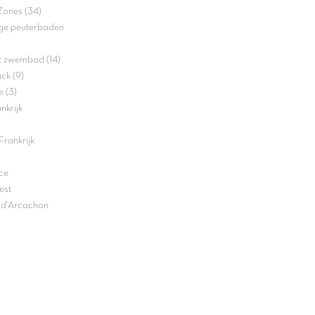
Zones (34)
ge peuterbaden
t zwembad (14)
ck (9)
 (3)
nkrijk
rankrijk
ce
est
n d'Arcachon