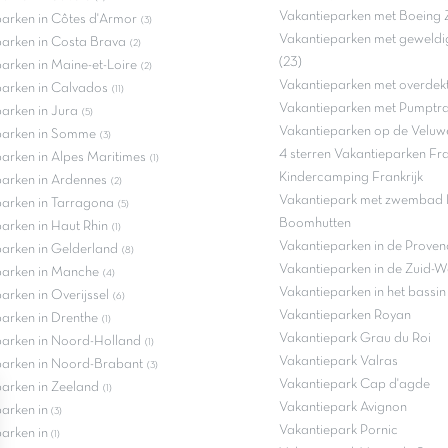
Vakantieparken met Boeing 
arken in Côtes d'Armor
(3)
Vakantieparken met geweldi
arken in Costa Brava
(2)
(23)
arken in Maine-et-Loire
(2)
Vakantieparken met overdek
parken in Calvados
(11)
Vakantieparken met Pumptra
arken in Jura
(5)
Vakantieparken op de Veluwe
parken in Somme
(3)
4 sterren Vakantieparken Fra
arken in Alpes Maritimes
(1)
Kindercamping Frankrijk
arken in Ardennes
(2)
Vakantiepark met zwembad F
arken in Tarragona
(5)
Boomhutten
arken in Haut Rhin
(1)
Vakantieparken in de Proven
arken in Gelderland
(8)
Vakantieparken in de Zuid-W
parken in Manche
(4)
Vakantieparken in het bassi
arken in Overijssel
(6)
Vakantieparken Royan
arken in Drenthe
(1)
Vakantiepark Grau du Roi
parken in Noord-Holland
(1)
Vakantiepark Valras
parken in Noord-Brabant
(3)
Vakantiepark Cap d'agde
arken in Zeeland
(1)
Vakantiepark Avignon
parken in
(3)
Vakantiepark Pornic
parken in
(1)