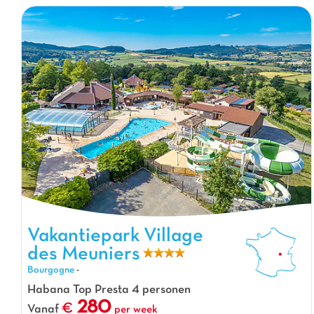
Vakantiepark Village des Meuniers, Vakantiepark Bourgogne
Vakantiepark Village
des Meuniers
Bourgogne
-
Habana Top Presta 4 personen
280
Vanaf
per week