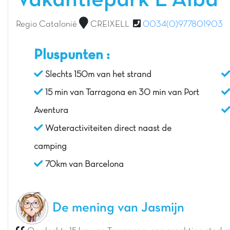
Vakantiepark L'Alba
Regio Catalonië
CREIXELL
0034(0)977801903
Pluspunten :
Slechts 150m van het strand
15 min van Tarragona en 30 min van Port
Aventura
Wateractiviteiten direct naast de
camping
70km van Barcelona
De mening van Jasmijn