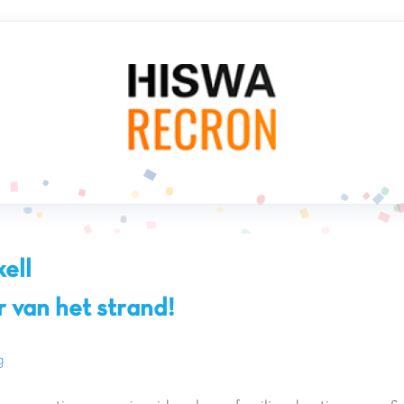
ell
 van het strand!
g