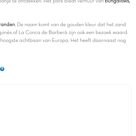
panje te ontdekken. Het park biedt verhuur van
bungalows,
tranden
. De naam komt van de gouden kleur dat het zand
agonès of La Conca de Barberà zijn ook een bezoek waard.
de hoogste achtbaan van Europa. Het heeft daarnaast nog