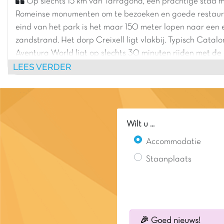
Op slechts 15 km van Tarragona, een prachtige stad m
Romeinse monumenten om te bezoeken en goede restaur
eind van het park is het maar 150 meter lopen naar een
zandstrand. Het dorp Creixell ligt vlakbij. Typisch Catalo
Aventura World ligt op slechts 30 minuten rijden met de 
LEES VERDER
Wilt u ...
Accommodatie
Staanplaats
🎉 Goed nieuws!