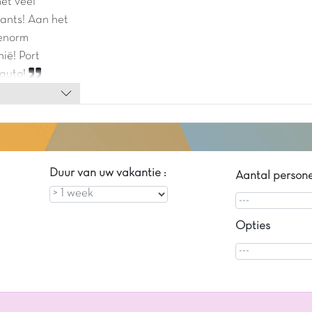
et veel
ants! Aan het
 enorm
nië! Port
auto!
Duur van uw vakantie :
Aantal person
Opties