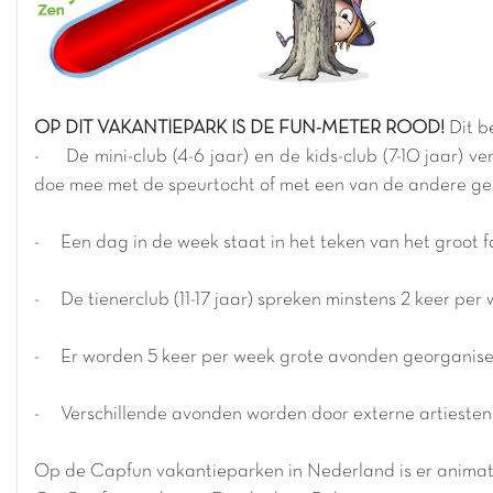
OP DIT VAKANTIEPARK IS DE FUN-METER ROOD!
Dit b
- De mini-club (4-6 jaar) en de kids-club (7-10 jaar) v
doe mee met de speurtocht of met een van de andere geze
- Een dag in de week staat in het teken van het groot f
- De tienerclub (11-17 jaar) spreken minstens 2 keer per 
- Er worden 5 keer per week grote avonden georganisee
- Verschillende avonden worden door externe artiesten 
Op de Capfun vakantieparken in Nederland is er animat