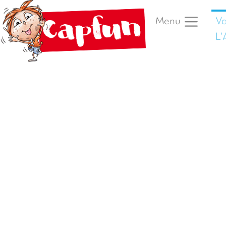
Va
Menu
L'
Vorige foto