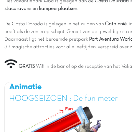
Het vakantiepark Alba is gelegen aan de
Costa Daurada
i
stacaravans en kampeerplaatsen
.
De Costa Dorada is gelegen in het zuiden van
Catalonië
, 
heeft als de zon erop schijnt. Geniet van de geweldige st
Daarnaast ligt het beroemde pretpark
Port Aventura Worl
39 magische attracties voor alle leeftijden, verspreid over
GRATIS
Wifi in de bar of op de receptie van het Va
Animatie
HOOGSEIZOEN : De fun-meter