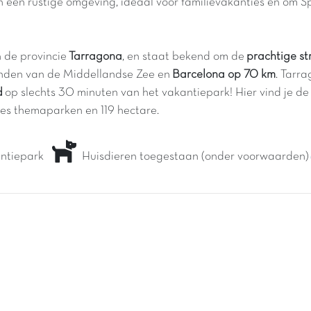
n een rustige omgeving, ideaal voor familievakanties en om S
in de provincie
Tarragona
, en staat bekend om de
prachtige s
randen van de Middellandse Zee en
Barcelona op 70 km
. Tarr
d
op slechts 30 minuten van het vakantiepark! Hier vind je 
 zes themaparken en 119 hectare.
kantiepark
Huisdieren toegestaan (onder voorwaarden)