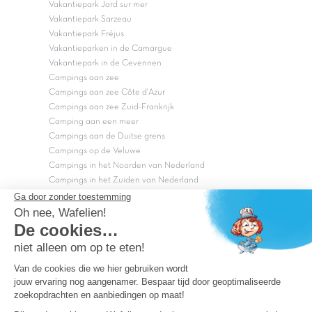
Vakantiepark Jard sur mer
Vakantiepark Sarzeau
Vakantiepark Fréjus
Vakantieparken in de Camargue
Vakantiepark in de Cevennen
Campings aan zee
Campings aan zee Côte d'Azur
Campings aan zee Zuid-Frankrijk
Camping aan een meer
Campings aan de Duitse grens
Campings op de Veluwe
Campings in het Noorden van Nederland
Campings in het Zuiden van Nederland
Copyright Capfun 2026 ©
Bij Capfun solliciteren
Veelgestelde vragen
Dutchbox Vakantiepark
Superdeals
Capfun in de media
Carabouille.nl
Wettelijke bepalingen