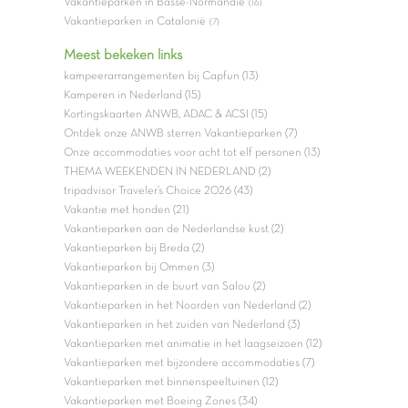
Vakantieparken in Basse-Normandie
(16)
Vakantieparken in Catalonië
(7)
Meest bekeken links
kampeerarrangementen bij Capfun (13)
Kamperen in Nederland (15)
Kortingskaarten ANWB, ADAC & ACSI (15)
Ontdek onze ANWB sterren Vakantieparken (7)
Onze accommodaties voor acht tot elf personen (13)
THEMA WEEKENDEN IN NEDERLAND (2)
tripadvisor Traveler’s Choice 2026 (43)
Vakantie met honden (21)
Vakantieparken aan de Nederlandse kust (2)
Vakantieparken bij Breda (2)
Vakantieparken bij Ommen (3)
Vakantieparken in de buurt van Salou (2)
Vakantieparken in het Noorden van Nederland (2)
Vakantieparken in het zuiden van Nederland (3)
Vakantieparken met animatie in het laagseizoen (12)
Vakantieparken met bijzondere accommodaties (7)
Vakantieparken met binnenspeeltuinen (12)
Vakantieparken met Boeing Zones (34)