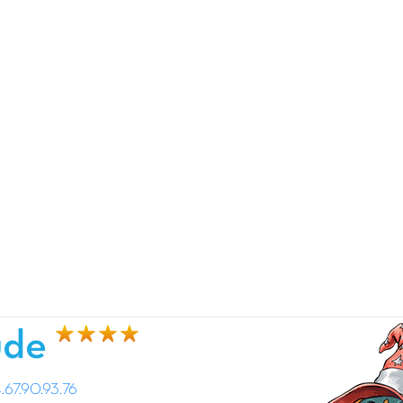
ude
67.90.93.76