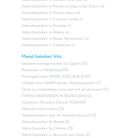
(14)
Vakantieparken in Provence-alpes-côte d'azur
(25)
Vakantieparken in Rhone alpes
(22)
Vakantieparken in Franche comté
(5)
Vakantieparken in Picardie
(3)
Vakantieparken in Alsace
(4)
Vakantieparken in Basse-Normandie
(16)
Vakantieparken in Catalonië
(7)
Meest bekeken links
kampeerarrangementen bij Capfun (13)
Kamperen in Nederland (15)
Kortingskaarten ANWB, ADAC & ACSI (15)
Ontdek onze ANWB sterren Vakantieparken (7)
Onze accommodaties voor acht tot elf personen (13)
THEMA WEEKENDEN IN NEDERLAND (2)
tripadvisor Traveler’s Choice 2026 (43)
Vakantie met honden (21)
Vakantieparken aan de Nederlandse kust (2)
Vakantieparken bij Breda (2)
Vakantieparken bij Ommen (3)
Vakantieparken in de buurt van Salou (2)