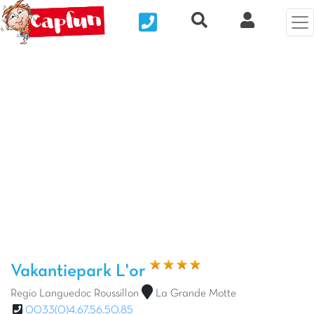
Nous contacter
Recherche rapide
Mijn Clix 
Vorige foto
Vol
Vakantiepark L'or
Regio Languedoc Roussillon
La Grande Motte
0033(0)4.67.56.50.85