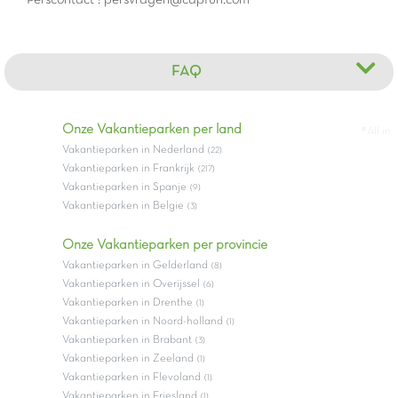
Perscontact : persvragen@capfun.com
FAQ
Onze Vakantieparken per land
#All in
Vakantieparken in Nederland
(22)
Vakantieparken in Frankrijk
(217)
Vakantieparken in Spanje
(9)
Vakantieparken in Belgie
(3)
Onze Vakantieparken per provincie
Vakantieparken in Gelderland
(8)
Vakantieparken in Overijssel
(6)
Vakantieparken in Drenthe
(1)
Vakantieparken in Noord-holland
(1)
Vakantieparken in Brabant
(3)
Vakantieparken in Zeeland
(1)
Vakantieparken in Flevoland
(1)
Vakantieparken in Friesland
(1)