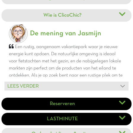
Wie is ClicoChic?
De mening van Jasmijn
Een rustig, aangenaam vakantiepark waar je nieuwe
energie kunt opdoen. De natuurlijke omgeving is ideaal
voor fietstochten met het gezin, en de nabijgelegen lokale
markten zijn perfect om de producten van het eiland te
ontdekken. Als je op zoek bent naar een rustige plek om te
ontspannen, dan is dit de perfecte plek.
LEES VERDER
Reserveren
LASTMINUTE