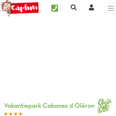
Nous contacter
Recherche rapide
Mijn Clix 
Vorige foto
Vol
Vakantiepark Cabanes d Oléron