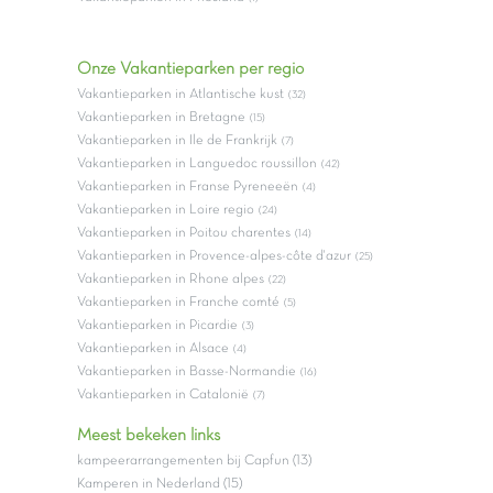
Onze Vakantieparken per regio
Vakantieparken in Atlantische kust
(32)
Vakantieparken in Bretagne
(15)
Vakantieparken in Ile de Frankrijk
(7)
Vakantieparken in Languedoc roussillon
(42)
Vakantieparken in Franse Pyreneeën
(4)
Vakantieparken in Loire regio
(24)
Vakantieparken in Poitou charentes
(14)
Vakantieparken in Provence-alpes-côte d'azur
(25)
Vakantieparken in Rhone alpes
(22)
Vakantieparken in Franche comté
(5)
Vakantieparken in Picardie
(3)
Vakantieparken in Alsace
(4)
Vakantieparken in Basse-Normandie
(16)
Vakantieparken in Catalonië
(7)
Meest bekeken links
kampeerarrangementen bij Capfun (13)
Kamperen in Nederland (15)