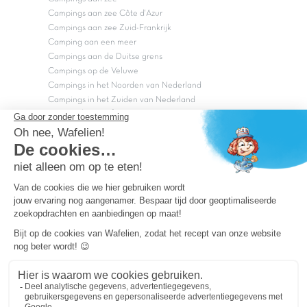
Campings aan zee Côte d'Azur
Campings aan zee Zuid-Frankrijk
Camping aan een meer
Campings aan de Duitse grens
Campings op de Veluwe
Campings in het Noorden van Nederland
Campings in het Zuiden van Nederland
Copyright Capfun 2026 ©
Bij Capfun solliciteren
Veelgestelde vragen
Dutchbox Vakantiepark
Superdeals
Capfun in de media
Carabouille.nl
Wettelijke bepalingen
Algemene reisvoorwaarden
Sitemap
Persvragen? mail
persvragen@capfun.com
Powered by ICS