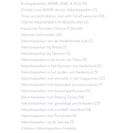
Kortingskaarten ANWB, ADAC & ACSI (15)
Ontdek onze ANWB sterren Vakantieparken (7)
Onze accommodaties voor acht tot elf personen (13)
THEMA WEEKENDEN IN NEDERLAND (2)
tripadvisor Traveler’s Choice 2026 (43)
Vakantie met honden (21)
Vakantieparken aan de Nederlandse kust (2)
Vakantieparken bij Breda (2)
Vakantieparken bij Ommen (3)
Vakantieparken in de buurt van Salou (2)
Vakantieparken in het Noorden van Nederland (2)
Vakantieparken in het zuiden van Nederland (3)
Vakantieparken met animatie in het laagseizoen (12)
Vakantieparken met bijzondere accommodaties (7)
Vakantieparken met binnenspeeltuinen (12)
Vakantieparken met Boeing Zones (34)
Vakantieparken met geweldige peuterbaden (23)
Vakantieparken met overdekt zwembad (14)
Vakantieparken met Pumptrack (9)
Vakantieparken op de Veluwe (3)
4 sterren Vakantieparken Frankrijk