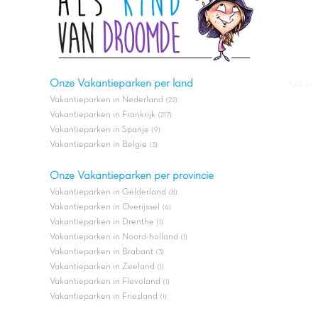
Onze Vakantieparken per land
#All in
Vakantieparken in Nederland
(22)
Vakantieparken in Frankrijk
(217)
Vakantieparken in Spanje
(9)
Vakantieparken in Belgie
(3)
Onze Vakantieparken per provincie
Vakantieparken in Gelderland
(8)
Vakantieparken in Overijssel
(6)
Vakantieparken in Drenthe
(1)
Vakantieparken in Noord-holland
(1)
Vakantieparken in Brabant
(3)
Vakantieparken in Zeeland
(1)
Vakantieparken in Flevoland
(1)
Vakantieparken in Friesland
(1)