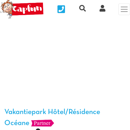
Nous contacter
Recherche rapide
Mijn Clix 
Vorige foto
Vol
Vakantiepark Hôtel/Résidence
Océane