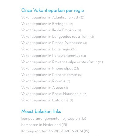
Onze Vakantieparken per regio
Vakantieparken in Atlantische kust
(32)
Vakantieparken in Bretagne
(15)
Vakantieparken in Ile de Frankrijk
(7)
Vakantieparken in Languedoc roussillon
(42)
Vakantieparken in Franse Pyreneeën
(4)
Vakantieparken in Loire regio
(24)
Vakantieparken in Poitou charentes
(14)
Vakantieparken in Provence-alpes-côte d'azur
(25)
Vakantieparken in Rhone alpes
(22)
Vakantieparken in Franche comté
(5)
Vakantieparken in Picardie
(3)
Vakantieparken in Alsace
(4)
Vakantieparken in Basse-Normandie
(16)
Vakantieparken in Catalonië
(7)
Meest bekeken links
kampeerarrangementen bij Capfun (13)
Kamperen in Nederland (15)
Kortingskaarten ANWB, ADAC & ACSI (15)