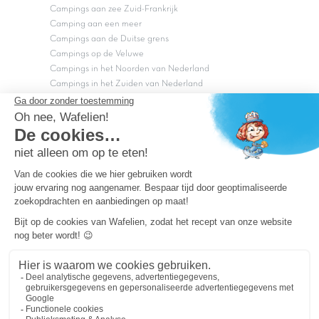
Campings aan zee Zuid-Frankrijk
Camping aan een meer
Campings aan de Duitse grens
Campings op de Veluwe
Campings in het Noorden van Nederland
Campings in het Zuiden van Nederland
Copyright Capfun 2026 ©
Bij Capfun solliciteren
Veelgestelde vragen
Dutchbox Vakantiepark
Superdeals
Capfun in de media
Carabouille.nl
Wettelijke bepalingen
Algemene reisvoorwaarden
Sitemap
Persvragen? mail
persvragen@capfun.com
Powered by ICS