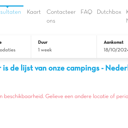
sultaten
Kaart
Contacteer
FAQ
Dutchbox
ons
e
Duur
Aankomst
odaties
1 week
18/10/202
 is de lijst van onze campings - Nede
en beschikbaarheid. Gelieve een andere locatie of perio