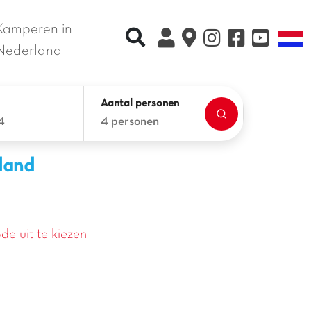
Kamperen in
Recherche rapide
T
Nederland
Aantal personen
4
4 personen
rland
de uit te kiezen