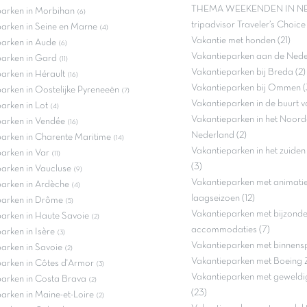
THEMA WEEKENDEN IN NE
parken in Morbihan
(6)
tripadvisor Traveler’s Choic
arken in Seine en Marne
(4)
Vakantie met honden (21)
arken in Aude
(6)
Vakantieparken aan de Neder
parken in Gard
(11)
Vakantieparken bij Breda (2)
arken in Hérault
(16)
Vakantieparken bij Ommen (
arken in Oostelijke Pyreneeën
(7)
Vakantieparken in de buurt v
arken in Lot
(4)
Vakantieparken in het Noord
arken in Vendée
(16)
Nederland (2)
arken in Charente Maritime
(14)
Vakantieparken in het zuide
arken in Var
(11)
(3)
arken in Vaucluse
(9)
Vakantieparken met animatie 
arken in Ardèche
(4)
laagseizoen (12)
parken in Drôme
(5)
Vakantieparken met bijzond
arken in Haute Savoie
(2)
accommodaties (7)
arken in Isère
(3)
Vakantieparken met binnenspe
arken in Savoie
(2)
Vakantieparken met Boeing 
arken in Côtes d'Armor
(3)
Vakantieparken met geweldi
arken in Costa Brava
(2)
(23)
arken in Maine-et-Loire
(2)