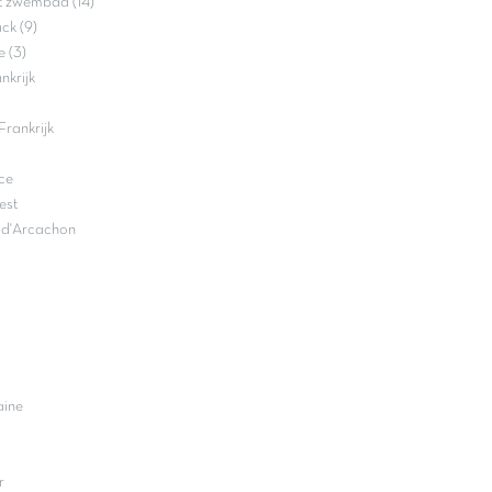
t zwembad (14)
ck (9)
 (3)
nkrijk
rankrijk
ce
est
n d'Arcachon
aine
r