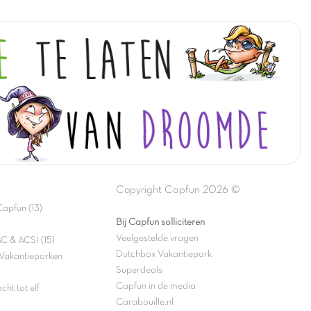
Copyright Capfun 2026 ©
apfun (13)
Bij Capfun solliciteren
Veelgestelde vragen
C & ACSI (15)
Dutchbox Vakantiepark
Vakantieparken
Superdeals
Capfun in de media
ht tot elf
Carabouille.nl