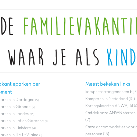
akantieparken per
Meest bekeken links
ement
kampeerarrangementen bij C
Kamperen in Nederland (15)
parken in Dordogne
(9)
Kortingskaarten ANWB, ADA
arken in Gironde
(7)
Ontdek onze ANWB sterren 
arken in Landes
(13)
(7)
arken in Lot en Garonne
(1)
Onze accommodaties voor ac
arken in Finistère
(4)
personen (13)
rken in Ille-Et-Vilaine
(1)