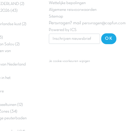
Wettelijke bepalingen
DERLAND (2)
Algemene reisvoorwaarden
e 2026 (43)
Sitemap
Persvragen? mail
persvragen@capfun.com
landse kust (2)
Powered by ICS
3)
OK
an Salou (2)
en van
Je cookie-voorkeuren wijzigen
n van Nederland
in het
ere
eltuinen (12)
Zones (34)
ge peuterbaden