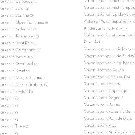
Vakantieparken met overdek
parken in Calvados
(11)
Vakantieparken met Pumptra
arken in Jura
(5)
Vakantieparken op de Veluwe
parken in Somme
(3)
4 sterren Vakantieparken Fra
arken in Alpes Maritimes
(1)
Kindercamping Frankrijk
arken in Ardennes
(2)
Vakantiepark met zwembad F
arken in Tarragona
(5)
Boomhutten
arken in Haut Rhin
(1)
Vakantieparken in de Proven
arken in Gelderland
(8)
Vakantieparken in de Zuid-W
parken in Manche
(4)
Vakantieparken in het bassi
arken in Overijssel
(6)
Vakantieparken Royan
arken in Drenthe
(1)
Vakantiepark Grau du Roi
parken in Noord-Holland
(1)
Vakantiepark Valras
parken in Noord-Brabant
(3)
Vakantiepark Cap d'agde
arken in Zeeland
(1)
Vakantiepark Avignon
parken in
(3)
Vakantiepark Pornic
parken in
(1)
Vakantiepark Vaison la Rom
parken in
(1)
Vakantiepark Pont du Gard
parken in
(1)
Vakantiepark Vias
arken in Tibre
(1)
Vakantiepark Argeles sur me
parken in
(1)