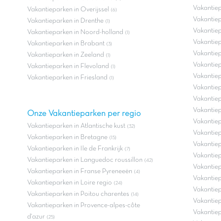
Vakantie
Vakantieparken in Overijssel
(6)
Vakantiep
Vakantieparken in Drenthe
(1)
Vakantiep
Vakantieparken in Noord-holland
(1)
Vakantie
Vakantieparken in Brabant
(3)
Vakantiep
Vakantieparken in Zeeland
(1)
Vakantiep
Vakantieparken in Flevoland
(1)
Vakantiep
Vakantieparken in Friesland
(1)
Vakantiep
Vakantiep
Vakantiep
Onze Vakantieparken per regio
Vakantiep
Vakantieparken in Atlantische kust
(32)
Vakantiep
Vakantieparken in Bretagne
(15)
Vakantie
Vakantieparken in Ile de Frankrijk
(7)
Vakantiep
Vakantieparken in Languedoc roussillon
(42)
Vakantiep
Vakantieparken in Franse Pyreneeën
(4)
Vakantiep
Vakantieparken in Loire regio
(24)
Vakantiep
Vakantieparken in Poitou charentes
(14)
Vakantiep
Vakantieparken in Provence-alpes-côte
Vakantiep
d'azur
(25)