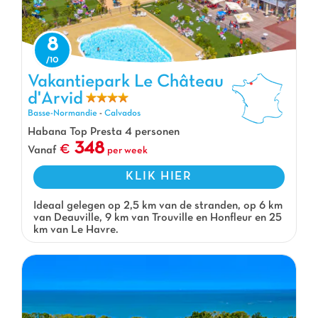
8
Vakantiepark Le Château d'Arvid, Vakantiepark Basse-Normandie
Vakantiepark Le Château
d'Arvid
Basse-Normandie
-
Calvados
Habana Top Presta 4 personen
348
Vanaf
per week
KLIK HIER
Ideaal gelegen op 2,5 km van de stranden, op 6 km
van Deauville, 9 km van Trouville en Honfleur en 25
km van Le Havre.