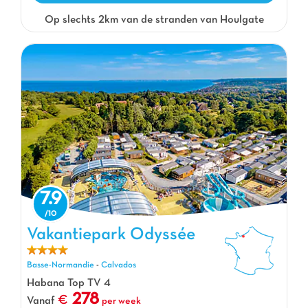
Op slechts 2km van de stranden van Houlgate
7.9
Vakantiepark Odyssée
Vakantiepark Odyssée, Vakantiepark Basse-Normandie
Basse-Normandie
-
Calvados
Habana Top TV 4
278
Vanaf
per week