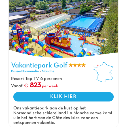
Vakantiepark Golf
Vakantiepark Golf, Vakantiepark Basse-Normandie
Basse-Normandie
-
Manche
Resort Top TV 6 personen
823
Vanaf
per week
KLIK HIER
Ons vakantiepark aan de kust op het
Normandische schiereiland La Manche verwelkomt
u in het hart van de Côte des Isles voor een
ontspannen vakantie.