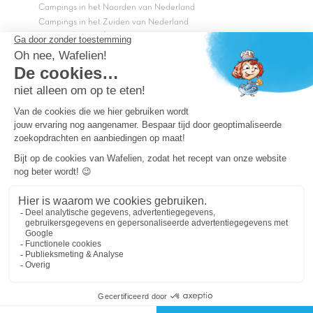
Campings in het Noorden van Nederland
Campings in het Zuiden van Nederland
Copyright Capfun 2026 ©
Bij Capfun solliciteren
Veelgestelde vragen
Dutchbox Vakantiepark
Superdeals
Capfun in de media
Carabouille.nl
Wettelijke bepalingen
Algemene reisvoorwaarden
Sitemap
Persvragen? mail
persvragen@capfun.com
Powered by ICS
OK