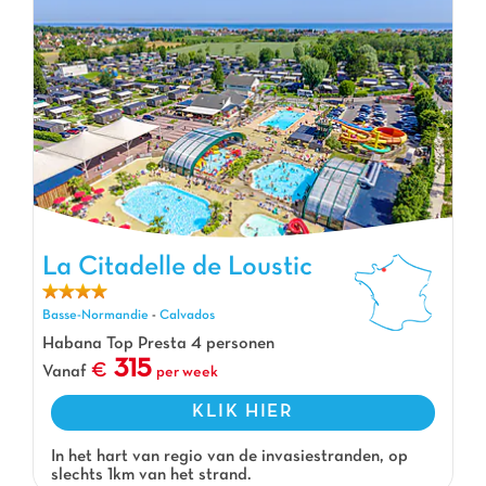
La Citadelle de Loustic
La Citadelle de Loustic, Vakantiepark Basse-Normandie
Basse-Normandie
-
Calvados
Habana Top Presta 4 personen
315
Vanaf
per week
KLIK HIER
In het hart van regio van de invasiestranden, op
slechts 1km van het strand.