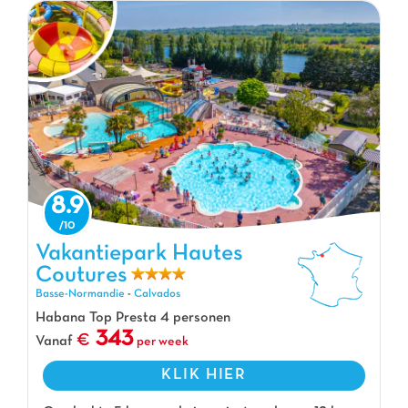
8.9
Vakantiepark Hautes Coutures, Vakantiepark Basse-Normandie
Vakantiepark Hautes
Coutures
Basse-Normandie
-
Calvados
Habana Top Presta 4 personen
343
Vanaf
per week
KLIK HIER