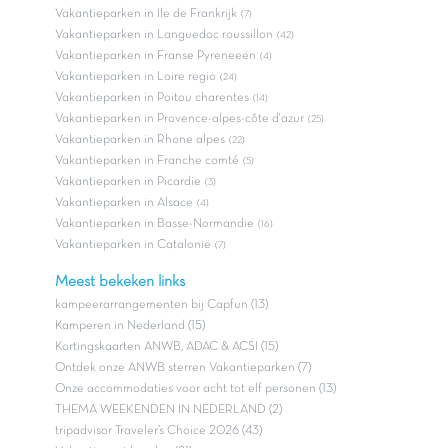
Vakantieparken in Ile de Frankrijk
(7)
Vakantieparken in Languedoc roussillon
(42)
Vakantieparken in Franse Pyreneeën
(4)
Vakantieparken in Loire regio
(24)
Vakantieparken in Poitou charentes
(14)
Vakantieparken in Provence-alpes-côte d'azur
(25)
Vakantieparken in Rhone alpes
(22)
Vakantieparken in Franche comté
(5)
Vakantieparken in Picardie
(3)
Vakantieparken in Alsace
(4)
Vakantieparken in Basse-Normandie
(16)
Vakantieparken in Catalonië
(7)
Meest bekeken links
kampeerarrangementen bij Capfun (13)
Kamperen in Nederland (15)
Kortingskaarten ANWB, ADAC & ACSI (15)
Ontdek onze ANWB sterren Vakantieparken (7)
Onze accommodaties voor acht tot elf personen (13)
THEMA WEEKENDEN IN NEDERLAND (2)
tripadvisor Traveler’s Choice 2026 (43)