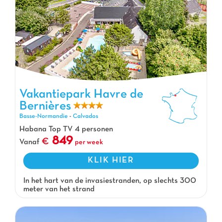
Vakantiepark Havre de Bernières, Vakantiepark Basse-Normandie
Vakantiepark Havre de
Bernières
Basse-Normandie
-
Calvados
Habana Top TV 4 personen
849
Vanaf
per week
KLIK HIER
In het hart van de invasiestranden, op slechts 300
meter van het strand