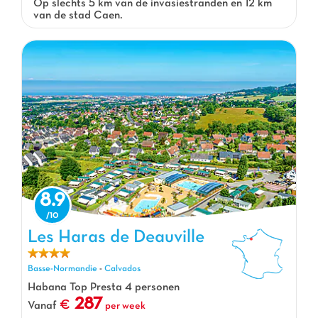
Op slechts 5 km van de invasiestranden en 12 km
van de stad Caen.
8.9
Les Haras de Deauville
Les Haras de Deauville, Vakantiepark Basse-Normandie
Basse-Normandie
-
Calvados
Habana Top Presta 4 personen
287
Vanaf
per week