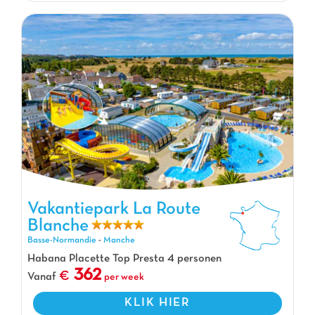
Vakantiepark La Route
Blanche
Vakantiepark La Route Blanche, Vakantiepark Basse-Normandie
Basse-Normandie
-
Manche
Habana Placette Top Presta 4 personen
362
Vanaf
per week
KLIK HIER