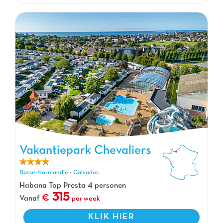
Vakantiepark Chevaliers
Vakantiepark Chevaliers, Vakantiepark Basse-Normandie
Basse-Normandie
-
Calvados
Habana Top Presta 4 personen
315
Vanaf
per week
KLIK HIER