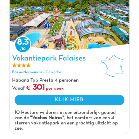
8.3
Vakantiepark Falaises
Vakantiepark Falaises, Vakantiepark Basse-Normandie
Basse-Normandie
-
Calvados
Habana Top Presta 4 personen
301
Vanaf
per week
KLIK HIER
10 Hectare wildernis in een uitzonderlijk gebied
van de
"Vaches Noires"
, het comfort van een 4-
sterren vakantiepark en een prachtig uitzicht op
zee.