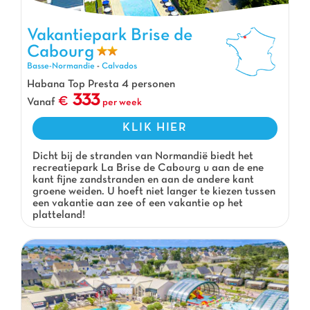
Vakantiepark Brise de
Cabourg
Vakantiepark Brise de Cabourg, Vakantiepark Basse-Normandie
Basse-Normandie
-
Calvados
Habana Top Presta 4 personen
333
Vanaf
per week
KLIK HIER
Dicht bij de stranden van Normandië biedt het
recreatiepark La Brise de Cabourg u aan de ene
kant fijne zandstranden en aan de andere kant
groene weiden. U hoeft niet langer te kiezen tussen
een vakantie aan zee of een vakantie op het
platteland!