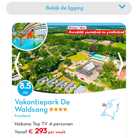
wandelingen met het gezin. Bezoek het Nationaal Park
Dwingelderveld of ontdek de prehistorische hunebedden die
Bekijk de ligging
het platteland sieren. Voor natuurliefhebbers bieden de
nabijgelegen natuurreservaten unieke mogelijkheden om flora
en fauna te observeren. Of u nu op zoek bent naar avontuur,
cultuur of gewoon rust, een Capfun camping bij Groningen is
het ideale startpunt voor een
geslaagde vakantie
vol
verrassingen.
8.5
Vakantiepark De Waldsang, Vakantiepark Friesland
Vakantiepark De
Waldsang
Friesland
Habana Top TV 4 personen
293
Vanaf
per week