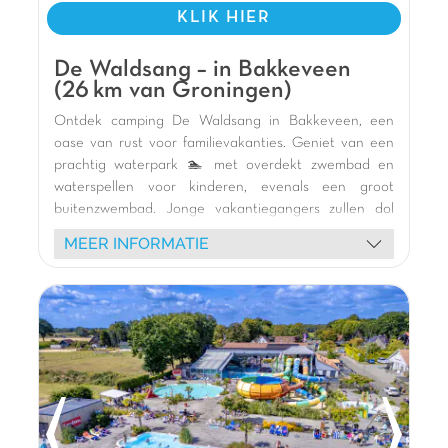
KLIK HIER
De Waldsang – in Bakkeveen
(26 km van Groningen)
Ontdek camping De Waldsang in Bakkeveen, een
oase van rust voor familievakanties. Geniet van een
prachtig waterpark 🏊 met overdekt zwembad en
waterspellen voor kinderen, evenals een groot
buitenzwembad. Jonge vakantiegangers zullen dol
zijn op de vele binnen- en buitenspeeltuinen 🎢, het
MEER INFORMATIE
multisportterrein en de activiteiten van de Kids Klup
🥳.
Verblijf in onze moderne stacaravans 🏕️, sommige
ideaal gelegen aan het water met terras. Verken de
omringende natuur met watersportactiviteiten 🛶
(kanoën, kajakken, paddleboarden) op het boomrijke
kanaal. De camping biedt ook een kinderboerderij 🐐,
een hondenruimte 🐾, een bar-restaurant 🍽️ en een
bibliotheek 📚. De Waldsang is de perfecte plek voor