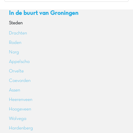
glijbanen op dit vakantiepark, waaronder de
Spacebowl en double slides. Ook de
In de buurt van Groningen
recreatieplas en het heerlijke zandstrand zorgen
voor veel zwem- en speelplezier!
Steden
Pluspunten
Drachten
Recreatieplas met zandstrand en trekpont
Roden
Waterpark en glijbanen inbegrepen
Norg
Nabij Wildlands <10 km
Appelscha
Orvelte
Coevorden
Assen
Heerenveen
Hoogeveen
Wolvega
Hardenberg