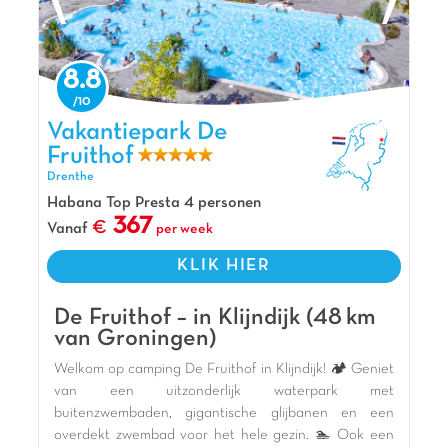
een actieve en ontspannende vakantie midden in de
natuur 🌿.
De mening van Jasmijn
8.8
Te midden van de Friese Wouden vind je
vakantiepark De Waldsang. Hier kun je met het
Vakantiepark De Fruithof, Vakantiepark Drenthe
Vakantiepark De
hele gezin tot rust komen en superveel plezier
Fruithof
beleven. Huur een kano of een sup en ga varen
Drenthe
door de prachtige natuur. En regent het? Dan is
er ook nog eens een binnenspeeltuin op het
Habana Top Presta 4 personen
367
park! Extra aandacht voor je trouwe viervoeter
Vanaf
per week
met de speciaal ingerichte hondenspeeltuin van
KLIK HIER
dit vakantiepark!
Pluspunten
De Fruithof – in Klijndijk (48 km
In de Friese Wouden
van Groningen)
Indoor speeltuin inbegrepen
Welkom op camping De Fruithof in Klijndijk! 🏕️ Geniet
Multisportterrein
van een uitzonderlijk waterpark met
buitenzwembaden, gigantische glijbanen en een
overdekt zwembad voor het hele gezin. 🏊 Ook een