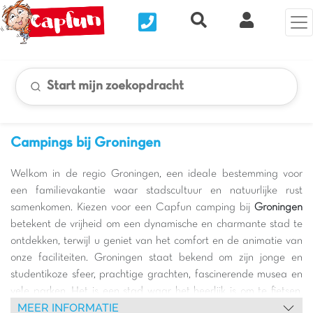
Nous contacter
Recherche rapide
Mijn Clix 
Start mijn zoekopdracht
Campings bij Groningen
Welkom in de regio Groningen, een ideale bestemming voor
een familievakantie waar stadscultuur en natuurlijke rust
samenkomen. Kiezen voor een Capfun camping bij
Groningen
betekent de vrijheid om een dynamische en charmante stad te
ontdekken, terwijl u geniet van het comfort en de animatie van
onze faciliteiten. Groningen staat bekend om zijn jonge en
studentikoze sfeer, prachtige grachten, fascinerende musea en
vele parken. Het is een stad waar het heerlijk is om te fietsen,
MEER INFORMATIE
pittoreske straatjes te verkennen en de unieke sfeer in u op te