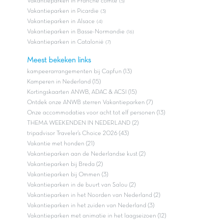
Vakantieparken in Franche comté
(5)
Vakantieparken in Picardie
(3)
Vakantieparken in Alsace
(4)
Vakantieparken in Basse-Normandie
(16)
Vakantieparken in Catalonië
(7)
Meest bekeken links
kampeerarrangementen bij Capfun (13)
Kamperen in Nederland (15)
Kortingskaarten ANWB, ADAC & ACSI (15)
Ontdek onze ANWB sterren Vakantieparken (7)
Onze accommodaties voor acht tot elf personen (13)
THEMA WEEKENDEN IN NEDERLAND (2)
tripadvisor Traveler’s Choice 2026 (43)
Vakantie met honden (21)
Vakantieparken aan de Nederlandse kust (2)
Vakantieparken bij Breda (2)
Vakantieparken bij Ommen (3)
Vakantieparken in de buurt van Salou (2)
Vakantieparken in het Noorden van Nederland (2)
Vakantieparken in het zuiden van Nederland (3)
Vakantieparken met animatie in het laagseizoen (12)