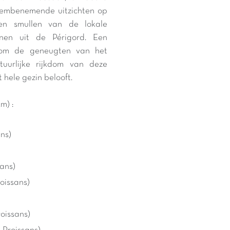
dembenemende uitzichten op
len smullen van de lokale
ijnen uit de Périgord. Een
t om de geneugten van het
uurlijke rijkdom van deze
hele gezin belooft.
m) :
)
ans)
ans)
roissans)
roissans)