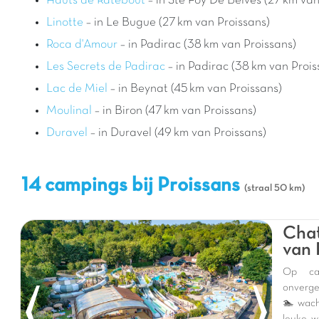
Hauts de Ratebout
– in Ste Foy De Belves (27 km van
Linotte
– in Le Bugue (27 km van Proissans)
Roca d'Amour
– in Padirac (38 km van Proissans)
Les Secrets de Padirac
– in Padirac (38 km van Prois
Lac de Miel
– in Beynat (45 km van Proissans)
Moulinal
– in Biron (47 km van Proissans)
Duravel
– in Duravel (49 km van Proissans)
14 campings bij Proissans
(straal 50 km)
Chat
van 
Op cam
onverge
🏊 wach