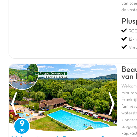
van toer
de vast
Plus
900
12km
Ver
Beau
van 
Welkom
minute
Frankr
familie
waterst
kindere
9
toegan
kajakac