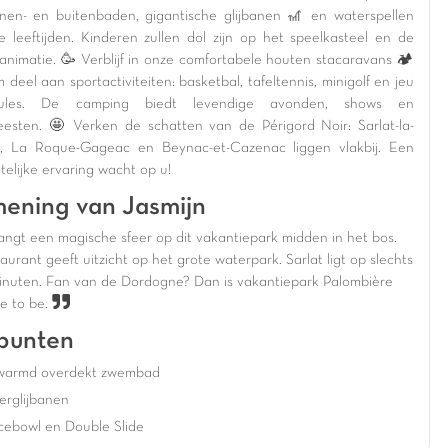
nen- en buitenbaden, gigantische glijbanen 🎢 en waterspellen
le leeftijden. Kinderen zullen dol zijn op het speelkasteel en de
 animatie. 🥳 Verblijf in onze comfortabele houten stacaravans 🏕️
deel aan sportactiviteiten: basketbal, tafeltennis, minigolf en jeu
ules. De camping biedt levendige avonden, shows en
eesten. 🤩 Verken de schatten van de Périgord Noir: Sarlat-la-
, La Roque-Gageac en Beynac-et-Cazenac liggen vlakbij. Een
telijke ervaring wacht op u!
ening van Jasmijn
angt een magische sfeer op dit vakantiepark midden in het bos.
aurant geeft uitzicht op het grote waterpark. Sarlat ligt op slechts
inuten. Fan van de Dordogne? Dan is vakantiepark Palombière
e to be.
punten
warmd overdekt zwembad
erglijbanen
cebowl en Double Slide