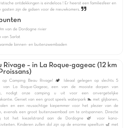
istische ontdekkingen is eindeloos ! Er heerst een familiesfeer en
e gasten zijn de gidsen voor de nieuwkomers.
punten
m van de Dordogne rivier
 van Sarlat
warmde binnen- en buitenzwembaden
 Rivage – in La Roque-gageac (12 km
Proissans)
 op Camping Beau Rivage! 🏕️ Ideaal gelegen op slechts 5
n van La Roque-Gageac, een van de mooiste dorpen van
ijk, nodigt onze camping u uit voor een onvergetelijke
vakantie. Geniet van een groot speels waterpark 🏊 met glijbanen,
ralen en een reusachtige kiepemmer voor het plezier van de
n, evenals een groot buitenzwembad om te ontspannen. Directe
g tot het kiezelstrand aan de Dordogne 🌿 voor kano-
tiviteiten. Kinderen zullen dol zijn op de enorme speeltuin 🎢 met