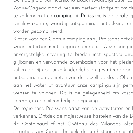
De nabijheid van iconische bezienswaardigheden zo
Roque-Gageac maakt het een perfect startpunt om d
te verkennen. Een
camping bij Proissans
is de ideale 
familievakantie, waarbij ontspanning, ontdekking en 
worden gecombineerd.
Kiezen voor een Capfun camping nabij Proissans betek
waar entertainment gegarandeerd is. Onze campi
onvergetelijke ervaring te bieden met spectaculai
glijbanen en verwarmde zwembaden voor het plezier
zullen dol zijn op onze kinderclubs en gevarieerde an
ontspannen en genieten van de gezellige sfeer. Of u 
aan het water of avontuur, onze campings zijn perf
wensen te voldoen. Dit is de gelegenheid om kostba
creëren, in een uitzonderlijke omgeving.
De regio rond Proissans barst van de activiteiten e
verkennen. Ontdek de majestueuze kastelen van de D
de Castelnaud of het Château des Milandes. Sle
straatjes van Sarlat, bezoek de prehistorische gro