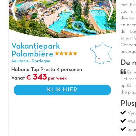
met bin
voor al
diverse
en neem 
de bo
schuimf
Vakantiepark Palombière, Vakantiepark Aquitanië
Vakantiepark
Canéda
onverge
Palombière
Aquitanië
-
Dordogne
De m
Habana Top Presta 4 personen
Er h
343
Vanaf
per week
Het rest
op 10 m
KLIK HIER
the plac
Plus
Ver
Wat
Spa