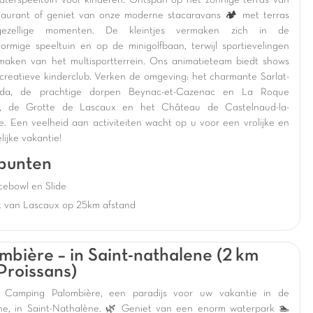
aterspeeltuin voor kinderen. Ontspan op het zonnige terras van
taurant of geniet van onze moderne stacaravans 🏕️ met terras
ezellige momenten. De kleintjes vermaken zich in de
vormige speeltuin en op de minigolfbaan, terwijl sportievelingen
maken van het multisportterrein. Ons animatieteam biedt shows
creatieve kinderclub. Verken de omgeving: het charmante Sarlat-
éda, de prachtige dorpen Beynac-et-Cazenac en La Roque
, de Grotte de Lascaux en het Château de Castelnaud-la-
e. Een veelheid aan activiteiten wacht op u voor een vrolijke en
ijke vakantie!
punten
cebowl en Slide
t van Lascaux op 25km afstand
mbière – in Saint-nathalene (2 km
Proissans)
 Camping Palombière, een paradijs voor uw vakantie in de
e, in Saint-Nathalène. 🌿 Geniet van een enorm waterpark 🏊