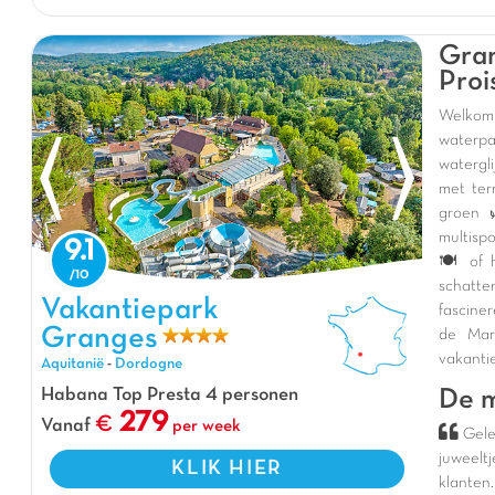
Gran
Proi
Welkom 
waterpa
watergl
met ter
groen 
multispo
9.1
🍽️ of
schatte
Vakantiepark Granges, Vakantiepark Aquitanië
Vakantiepark
fascine
Granges
de Mar
vakanti
Aquitanië
-
Dordogne
Habana Top Presta 4 personen
De m
279
Vanaf
per week
Gele
juweelt
KLIK HIER
klanten