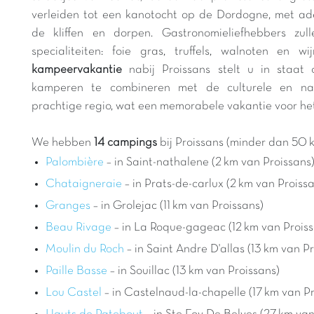
verleiden tot een kanotocht op de Dordogne, met a
de kliffen en dorpen. Gastronomieliefhebbers zul
specialiteiten: foie gras, truffels, walnoten en w
kampeervakantie
nabij Proissans stelt u in staa
kamperen te combineren met de culturele en nat
prachtige regio, wat een memorabele vakantie voor het 
We hebben
14 campings
bij Proissans (minder dan 50 k
Palombière
– in Saint-nathalene (2 km van Proissans
Chataigneraie
– in Prats-de-carlux (2 km van Proiss
Granges
– in Grolejac (11 km van Proissans)
Beau Rivage
– in La Roque-gageac (12 km van Proiss
Moulin du Roch
– in Saint Andre D'allas (13 km van P
Paille Basse
– in Souillac (13 km van Proissans)
Lou Castel
– in Castelnaud-la-chapelle (17 km van P