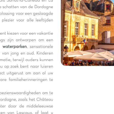
als Sarlat-la-Canéda en La
e schatten van de Dordogne
oplossing voor een geslaagde
plezier voor alle leeftijden
ent kiezen voor een vakantie
ngs zijn ontworpen om een
re
waterparken
, sensationele
 van jong en oud. Kinderen
imatie, terwijl ouders kunnen
nu op zoek bent naar luieren
ect uitgerust om aan al uw
re familieherinneringen te
n bezienswaardigheden om te
ordogne, zoals het Château
nter door de middeleeuwse
tten van Lascaux, of laat u