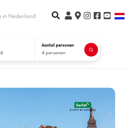
Recherche rapide
T
 in Nederland
Aantal personen
26
4 personen