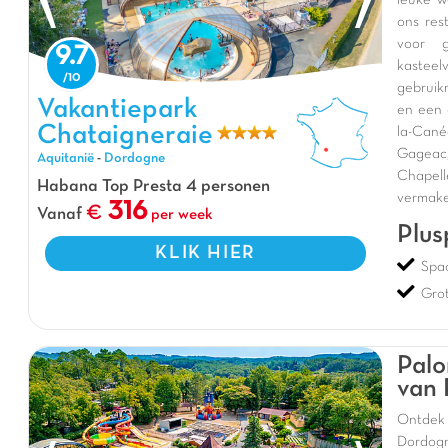
leuke w
ons res
voor g
9.7
kasteel
gebruik
Vakantiepark Chataigneraie, Vakantiepark Aquitanië
Vakantiepark
en een 
Chataigneraie
la-Can
Gageac
Aquitanië
-
Dordogne
Chapell
Habana Top Presta 4 personen
vermakel
316
Vanaf
per week
Plus
KLIK HIER
Spa
Gro
Palo
van 
Ontdek
Dordogn