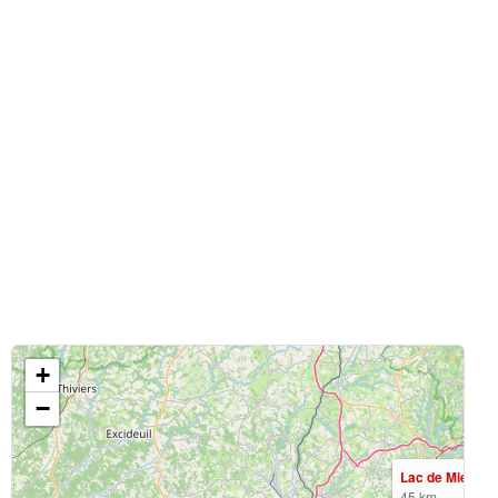
+
−
Lac de Miel
45 km