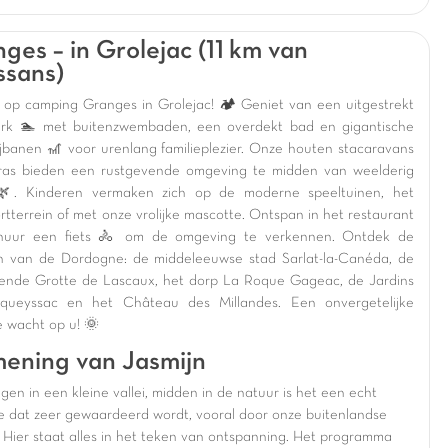
ges – in Grolejac (11 km van
ssans)
op camping Granges in Grolejac! 🏕️ Geniet van een uitgestrekt
rk 🏊 met buitenzwembaden, een overdekt bad en gigantische
ijbanen 🎢 voor urenlang familieplezier. Onze houten stacaravans
ras bieden een rustgevende omgeving te midden van weelderig
🌿. Kinderen vermaken zich op de moderne speeltuinen, het
rtterrein of met onze vrolijke mascotte. Ontspan in het restaurant
 huur een fiets 🚴 om de omgeving te verkennen. Ontdek de
n van de Dordogne: de middeleeuwse stad Sarlat-la-Canéda, de
rende Grotte de Lascaux, het dorp La Roque Gageac, de Jardins
queyssac en het Château des Millandes. Een onvergetelijke
e wacht op u! 🌞
ening van Jasmijn
gen in een kleine vallei, midden in de natuur is het een echt
je dat zeer gewaardeerd wordt, vooral door onze buitenlandse
. Hier staat alles in het teken van ontspanning. Het programma