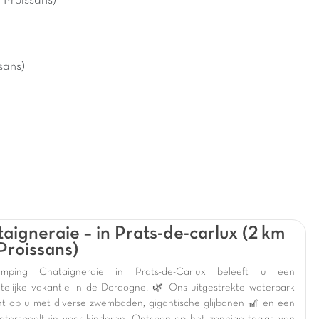
 Proissans)
sans)
aigneraie – in Prats-de-carlux (2 km
Proissans)
ping Chataigneraie in Prats-de-Carlux beleeft u een
telijke vakantie in de Dordogne! 🌿 Ons uitgestrekte waterpark
t op u met diverse zwembaden, gigantische glijbanen 🎢 en een