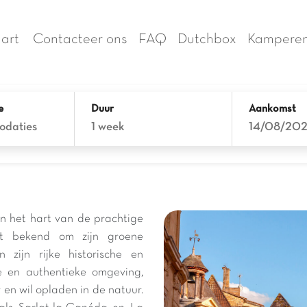
art
Contacteer ons
FAQ
Dutchbox
Kamperen
e
Duur
Aankomst
odaties
1 week
14/08/20
n het hart van de prachtige
at bekend om zijn groene
 zijn rijke historische en
e en authentieke omgeving,
 en wil opladen in de natuur.