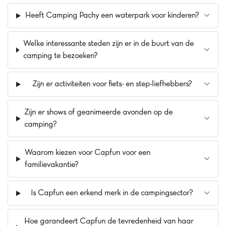
de TIP TOP-stacaravans een overdekt terras
Heeft Camping Pachy een waterpark voor kinderen?
voor het aperitief, terwijl Bizouquet Mandragame
speelt.
Welke interessante steden zijn er in de buurt van de
Pluspunten
camping te bezoeken?
In het hart van een natuurpark
Nieuw: Patau-splatch
Zijn er activiteiten voor fiets- en step-liefhebbers?
10 glijbanen, waaronder de Turbolance
Zijn er shows of geanimeerde avonden op de
camping?
Waarom kiezen voor Capfun voor een
familievakantie?
Is Capfun een erkend merk in de campingsector?
Hoe garandeert Capfun de tevredenheid van haar