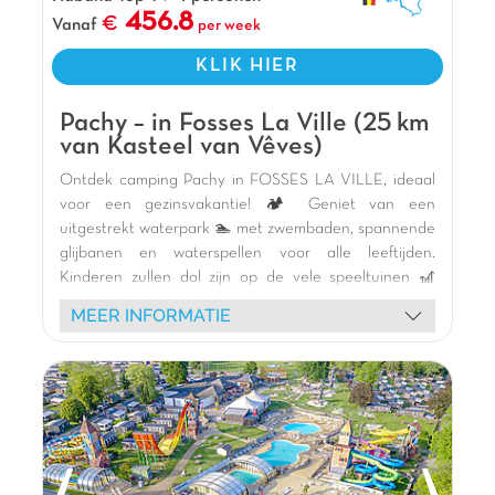
456.8
Vanaf
per week
KLIK HIER
Pachy – in Fosses La Ville (25 km
van Kasteel van Vêves)
Ontdek camping Pachy in FOSSES LA VILLE, ideaal
voor een gezinsvakantie! 🏕️ Geniet van een
uitgestrekt waterpark 🏊 met zwembaden, spannende
glijbanen en waterspellen voor alle leeftijden.
Kinderen zullen dol zijn op de vele speeltuinen 🎢
(thema, boot, skelterbaan) en de minigolf. Ontspan in
MEER INFORMATIE
onze comfortabele stacaravans of bij de visvijver 🎣.
De camping biedt ook een multisportterrein,
petanque, tafeltennis en een gezellige bar. Mis de
kleurrijke animatie en shows niet! 🎭 Verken de
charme van de regio met uitstapjes naar Namen en
Dinant. Onvergetelijke momenten wachten op u! 🌞
De mening van Jasmijn