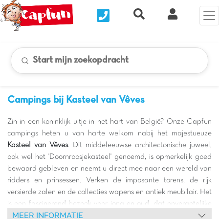
Nous contacter
Recherche rapide
Mijn Clix 
Start mijn zoekopdracht
Campings bij Kasteel van Vêves
Zin in een koninklijk uitje in het hart van België? Onze Capfun
campings heten u van harte welkom nabij het majestueuze
Kasteel van Vêves
. Dit middeleeuwse architectonische juweel,
ook wel het 'Doornroosjekasteel' genoemd, is opmerkelijk goed
bewaard gebleven en neemt u direct mee naar een wereld van
ridders en prinsessen. Verken de imposante torens, de rijk
versierde zalen en de collecties wapens en antiek meubilair. Het
is een fascinerend bezoek voor jong en oud, dat onvergetelijke
MEER INFORMATIE
herinneringen aan uw verblijf in Wallonië belooft. Stelt u zich