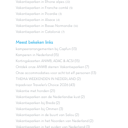
Vakantieparken in Rhone alpes
(22)
Vakantieparken in Franche comté
(5)
Vakantieparken in Picardie
(3)
Vakantieparken in Alsace
(4)
Vakantieparken in Basse-Normandie
(16)
Vakantieparken in Catalonië
(7)
Meest bekeken links
kampeerarrangementen bij Capfun (13)
Kamperen in Nederland (15)
Kortingskaarten ANWB, ADAC & ACSI (15)
Ontdek onze ANWB sterren Vakantieparken (7)
Onze accommodaties voor acht tot elf personen (13)
THEMA WEEKENDEN IN NEDERLAND (2)
tripadvisor Traveler’s Choice 2026 (43)
Vakantie met honden (21)
Vakantieparken aan de Nederlandse kust (2)
Vakantieparken bij Breda (2)
Vakantieparken bij Ommen (3)
Vakantieparken in de buurt van Salou (2)
Vakantieparken in het Noorden van Nederland (2)
Vakantieparken in het zuiden van Nederland (3)