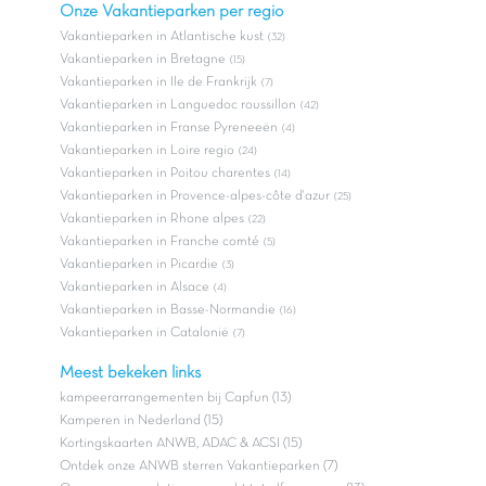
Onze Vakantieparken per regio
Vakantieparken in Atlantische kust
(32)
Vakantieparken in Bretagne
(15)
Vakantieparken in Ile de Frankrijk
(7)
Vakantieparken in Languedoc roussillon
(42)
Vakantieparken in Franse Pyreneeën
(4)
Vakantieparken in Loire regio
(24)
Vakantieparken in Poitou charentes
(14)
Vakantieparken in Provence-alpes-côte d'azur
(25)
Vakantieparken in Rhone alpes
(22)
Vakantieparken in Franche comté
(5)
Vakantieparken in Picardie
(3)
Vakantieparken in Alsace
(4)
Vakantieparken in Basse-Normandie
(16)
Vakantieparken in Catalonië
(7)
Meest bekeken links
kampeerarrangementen bij Capfun (13)
Kamperen in Nederland (15)
Kortingskaarten ANWB, ADAC & ACSI (15)
Ontdek onze ANWB sterren Vakantieparken (7)