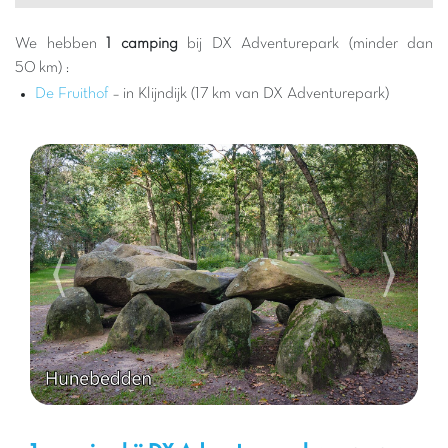
momenten van pure vreugde te beleven.
Kiezen voor een Capfun camping nabij het DX Adventurepark
We hebben
1 camping
bij DX Adventurepark (minder dan
betekent het beste van twee werelden: de opwinding van het
50 km) :
waterpark binnen handbereik en de rust van een comfortabele
De Fruithof
– in Klijndijk (17 km van DX Adventurepark)
accommodatie. Onze campings zijn ontworpen voor
familievakanties
, met volledig uitgeruste stacaravans,
zwembaden, kinderclubs en animatie voor iedereen. Na een
dag vol emoties in het park, zult u genieten van de rust van uw
camping, van een goede maaltijd op het terras of van
deelname aan onze geanimeerde avonden. Het is de ideale
oplossing voor een stressvrije vakantie, waar iedereen zijn geluk
vindt en kinderen nieuwe vrienden kunnen maken.
De regio rond Klijndijk beperkt zich niet tot het DX
Adventurepark. U kunt ook de omringende natuur verkennen,
met zijn bossen en heidevelden die uitnodigen tot fiets- of
wandeltochten. Charmante dorpjes en historische
bezienswaardigheden zijn te ontdekken en bieden een kijkje in
de lokale cultuur. Voor liefhebbers van het buitenleven zijn