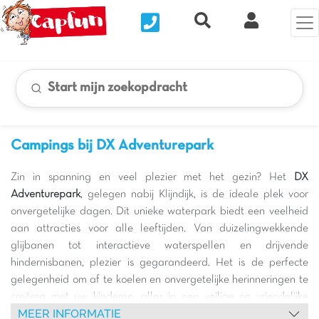
Nous contacter
Recherche rapide
Mijn Clix 
Start mijn zoekopdracht
Campings bij DX Adventurepark
Zin in spanning en veel plezier met het gezin? Het
DX
Adventurepark
, gelegen nabij Klijndijk, is de ideale plek voor
onvergetelijke dagen. Dit unieke waterpark biedt een veelheid
aan attracties voor alle leeftijden. Van duizelingwekkende
glijbanen tot interactieve waterspellen en drijvende
hindernisbanen, plezier is gegarandeerd. Het is de perfecte
gelegenheid om af te koelen en onvergetelijke herinneringen te
creëren met uw kinderen, alles in een veilige en vriendelijke
MEER INFORMATIE
omgeving. Bereid u voor om in het avontuur te duiken en