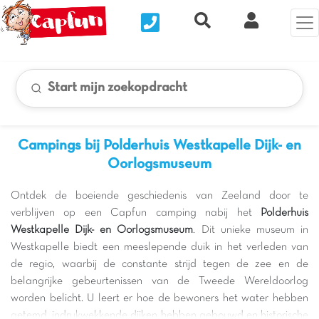
Nous contacter
Recherche rapide
Mijn Clix 
Start mijn zoekopdracht
Campings bij Polderhuis Westkapelle Dijk- en
Oorlogsmuseum
Ontdek de boeiende geschiedenis van Zeeland door te
verblijven op een Capfun camping nabij het
Polderhuis
Westkapelle Dijk- en Oorlogsmuseum
. Dit unieke museum in
Westkapelle biedt een meeslepende duik in het verleden van
de regio, waarbij de constante strijd tegen de zee en de
belangrijke gebeurtenissen van de Tweede Wereldoorlog
worden belicht. U leert er hoe de bewoners het water hebben
getemd, indrukwekkende dijken hebben gebouwd en historische