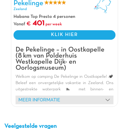
Pekelinge
Zeeland
Habana Top Presta 4 personen
401
Vanaf
per week
KLIK HIER
De Pekelinge – in Oostkapelle
(8 km van Polderhuis
Westkapelle Dijk- en
Oorlogsmuseum)
Welkom op camping De Pekelinge in Oostkapelle! 🏕️
Beleef een onvergetelijke vakantie in Zeeland. Ons
uitgestrekte waterpark 🏊 met binnen- en
buitenzwembaden, spannende glijbanen en
MEER INFORMATIE
Aquaplay-ruimte garandeert urenlang plezier voor
het hele gezin. Kinderen zullen dol zijn op onze vele
speeltuinen 🎢, de pumptrack, de klimmuur, lasergame
en de kinderboerderij 🐑. Ontspan in onze moderne
Veelgestelde vragen
stacaravans of comfortabele lodges, of op onze ruime