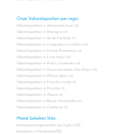
Onze Vakantieparken per regio
Vakantieparken in Atlantische kust
(32)
Vakantieparken in Bretagne
(15)
Vakantieparken in Ile de Frankrijk
(7)
Vakantieparken in Languedoc roussillon
(42)
Vakantieparken in Franse Pyreneeën
(4)
Vakantieparken in Loire regio
(24)
Vakantieparken in Poitou charentes
(14)
Vakantieparken in Provence-alpes-côte d'azur
(25)
Vakantieparken in Rhone alpes
(22)
Vakantieparken in Franche comté
(5)
Vakantieparken in Picardie
(3)
Vakantieparken in Alsace
(4)
Vakantieparken in Basse-Normandie
(16)
Vakantieparken in Catalonië
(7)
Meest bekeken links
kampeerarrangementen bij Capfun (13)
Kamperen in Nederland (15)