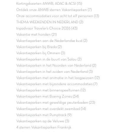
Kortingskaarten ANWB, ADAC & ACSI (15)
Ontdek onze ANWB sterren Vakantieparken (7)
Onze accommodaties voor acht tot elf personen (13)
THEMA WEEKENDEN IN NEDERLAND (2)
tripadvisor Traveler’s Choice 2026 (43)
Vakantie met honden (21)
Vakantieparken aan de Nederlandse kust (2)
Vakantieparken bij Breda (2)
Vakantieparken bij Ommen (3)
Vakantieparken in de buurt van Salou (2)
Vakantieparken in het Noorden van Nederland (2)
Vakantieparken in het zuiden van Nederland (3)
Vakantieparken met animatie in het laagseizoen (12)
Vakantieparken met bijzondere accommodaties (7)
Vakantieparken met binnenspeeltuinen (12)
Vakantieparken met Boeing Zones (34)
Vakantieparken met geweldige peuterbaden (23)
Vakantieparken met overdekt zwembad (14)
Vakantieparken met Pumptrack (9)
Vakantieparken op de Veluwe (3)
4 sterren Vakantieparken Frankrijk