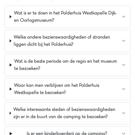
staanplaatsen. Ons gezellige restaurant 🍽️
verwelkomt u voor heerlijke maaltijden. Geniet ook
Wat is er te doen in het Polderhuis Westkapelle Dijk-
van diverse animatie en sportactiviteiten zoals tennis
en Oorlogsmuseum?
of boogschieten. Verken de omgeving: de charmante
strandhuisjes van Vlissingen 🏖️, de jachthaven en de
Welke andere bezienswaardigheden of stranden
indrukwekkende Oosterscheldekering. Camping De
liggen dicht bij het Polderhuis?
Pekelinge, de ideale plek voor memorabele
herinneringen! 🌞
De mening van Jasmijn
Wat is de beste periode om de regio en het museum
te bezoeken?
Een pareltje op slechts 3 km van de zee.
Geniet van een actieve vakantie met activiteiten
op en buiten het park. Ga fietsen, wandelen,
Waar kan men verblijven om het Polderhuis
klimmen, zwemmen, spetteren en glijden. Fans
Westkapelle te bezoeken?
van watersporten kunnen hier hun hart ophalen.
Op De Pekelinge hoef je je geen moment te
Welke interessante steden of bezienswaardigheden
vervelen!
zijn er in de buurt van de camping te bezoeken?
Pluspunten
Op slechts 3 km van het strand
Is er een kinderboerderij op de camping?