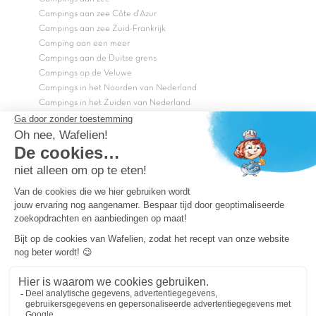
Campings aan zee Côte d'Azur
Campings aan zee Zuid-Frankrijk
Camping aan een meer
Campings aan de Duitse grens
Campings op de Veluwe
Campings in het Noorden van Nederland
Campings in het Zuiden van Nederland
Copyright Capfun 2026 ©
Bij Capfun solliciteren
Veelgestelde vragen
Dutchbox Vakantiepark
Superdeals
Capfun in de media
Carabouille.nl
Wettelijke bepalingen
Algemene reisvoorwaarden
Sitemap
Persvragen? mail
persvragen@capfun.com
Powered by ICS