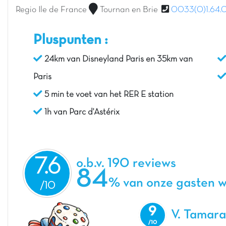
Regio Ile de France
Tournan en Brie
0033(0)1.64.0
Pluspunten :
24km van Disneyland Paris en 35km van
Paris
5 min te voet van het RER E station
1h van Parc d'Astérix
7.6
o.b.v. 190 reviews
84
% van onze gasten w
9
V. Tamara