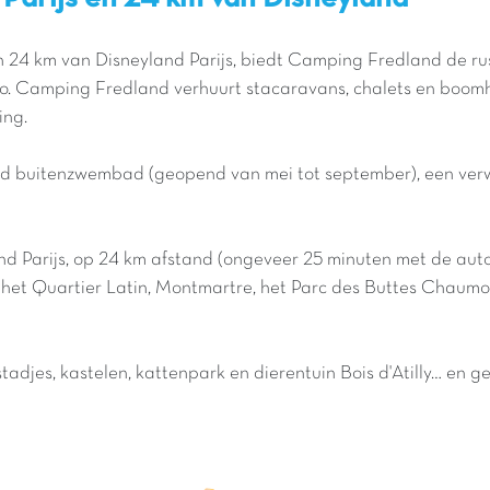
en 24 km van Disneyland Parijs, biedt Camping Fredland de rus
io. Camping Fredland verhuurt stacaravans, chalets en boomh
ing.
md buitenzwembad (geopend van mei tot september), een ve
and Parijs, op 24 km afstand (ongeveer 25 minuten met de auto
 het Quartier Latin, Montmartre, het Parc des Buttes Chaumon
jes, kastelen, kattenpark en dierentuin Bois d'Atilly… en gen