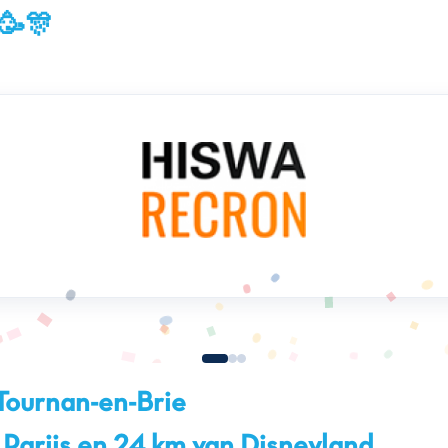
 🥳🎊
Tournan-en-Brie
 Parijs en 24 km van Disneyland