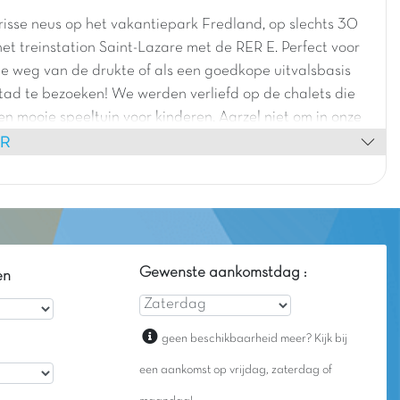
risse neus op het vakantiepark Fredland, op slechts 30
et treinstation Saint-Lazare met de RER E. Perfect voor
e weg van de drukte of als een goedkope uitvalsbasis
ad te bezoeken! We werden verliefd op de chalets die
een mooie speeltuin voor kinderen. Aarzel niet om in onze
ER
hutten te komen verblijven... Ze zijn FANTASTISCH!
Gewenste aankomstdag :
en
geen beschikbaarheid meer? Kijk bij
een aankomst op vrijdag, zaterdag of