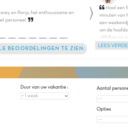
Haal een f
isney en Parijs, het enthousiasme en
minuten van h
Next
het personeel.
een weekendj
om de hoofdst
uitkijken op 
LEES VERD
fantastische 
LLE BEOORDELINGEN TE ZIEN.
Duur van uw vakantie :
Aantal person
Opties