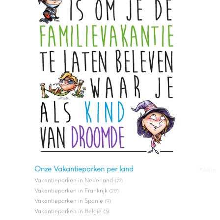
Onze Vakantieparken per land
#All in
Vakantieparken in Nederland
(22)
Vakantieparken in Frankrijk
(217)
Vakantieparken in Spanje
(9)
Vakantieparken in Belgie
(3)