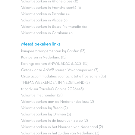
Vakantieparken in Rhone alpes
(22)
Vakantieparken in Franche comté
(5)
Vakantieparken in Picardie
(3)
Vakantieparken in Alsace
(4)
Vakantieparken in Basse-Normandie
(16)
Vakantieparken in Catalonië
(7)
Meest bekeken links
kampeerarrangementen bij Capfun (13)
Kamperen in Nederland (15)
Kortingskaarten ANWB, ADAC & ACSI (15)
Ontdek onze ANWB sterren Vakantieparken (7)
Onze accommodaties voor acht tot elf personen (13)
THEMA WEEKENDEN IN NEDERLAND (2)
tripadvisor Traveler’s Choice 2026 (43)
Vakantie met honden (21)
Vakantieparken aan de Nederlandse kust (2)
Vakantieparken bij Breda (2)
Vakantieparken bij Ommen (3)
Vakantieparken in de buurt van Salou (2)
Vakantieparken in het Noorden van Nederland (2)
Vakantieparken in het zuiden van Nederland (3)