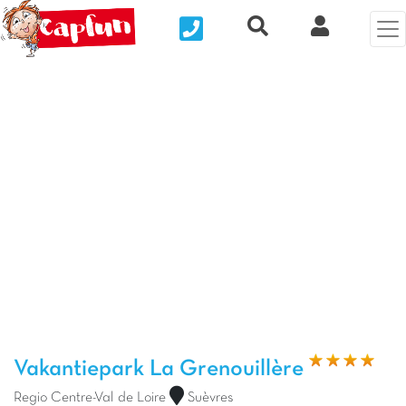
Nous contacter
Recherche rapide
Mijn Clix 
Vorige foto
Vol
Vakantiepark La Grenouillère
Regio Centre-Val de Loire
Suèvres