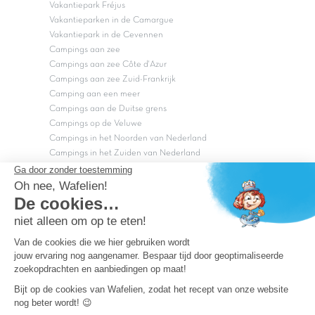
Vakantiepark Fréjus
Vakantieparken in de Camargue
Vakantiepark in de Cevennen
Campings aan zee
Campings aan zee Côte d'Azur
Campings aan zee Zuid-Frankrijk
Camping aan een meer
Campings aan de Duitse grens
Campings op de Veluwe
Campings in het Noorden van Nederland
Campings in het Zuiden van Nederland
Copyright Capfun 2026 ©
Bij Capfun solliciteren
Veelgestelde vragen
Dutchbox Vakantiepark
Superdeals
Capfun in de media
Carabouille.nl
Wettelijke bepalingen
Algemene reisvoorwaarden