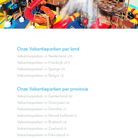
Onze Vakantieparken per land
Vakantieparken in Nederland
(22)
Vakantieparken in Frankrijk
(217)
Vakantieparken in Spanje
(9)
Vakantieparken in Belgie
(3)
Onze Vakantieparken per provincie
Vakantieparken in Gelderland
(8)
Vakantieparken in Overijssel
(6)
Vakantieparken in Drenthe
(1)
Vakantieparken in Noord-holland
(1)
Vakantieparken in Brabant
(3)
Vakantieparken in Zeeland
(1)
Vakantieparken in Flevoland
(1)