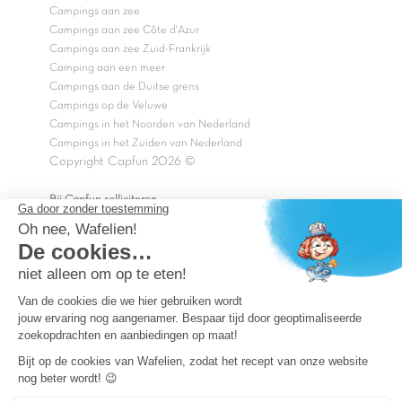
Campings aan zee
Campings aan zee Côte d'Azur
Campings aan zee Zuid-Frankrijk
Camping aan een meer
Campings aan de Duitse grens
Campings op de Veluwe
Campings in het Noorden van Nederland
Campings in het Zuiden van Nederland
Copyright Capfun 2026 ©
Bij Capfun solliciteren
Veelgestelde vragen
Dutchbox Vakantiepark
Superdeals
Capfun in de media
Carabouille.nl
Wettelijke bepalingen
Algemene reisvoorwaarden
Sitemap
Persvragen? mail
persvragen@capfun.com
Powered by ICS