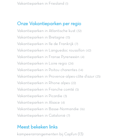
Vakantieparken in Friesland
(1)
Onze Vakantieparken per regio
Vakantieparken in Atlantische kust
(32)
Vakantieparken in Bretagne
(15)
Vakantieparken in Ile de Frankrijk
(7)
Vakantieparken in Languedoc roussillon
(42)
Vakantieparken in Franse Pyreneeën
(4)
Vakantieparken in Loire regio
(24)
Vakantieparken in Poitou charentes
(14)
Vakantieparken in Provence-alpes-côte d'azur
(25)
Vakantieparken in Rhone alpes
(22)
Vakantieparken in Franche comté
(5)
Vakantieparken in Picardie
(3)
Vakantieparken in Alsace
(4)
Vakantieparken in Basse-Normandie
(16)
Vakantieparken in Catalonië
(7)
Meest bekeken links
kampeerarrangementen bij Capfun (13)