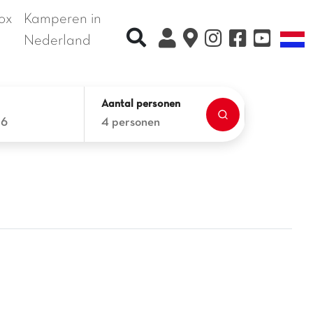
ox
Kamperen in
Recherche rapide
T
Nederland
Aantal personen
26
4 personen