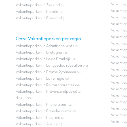
Vakantiep
Vakantieparken in Zeeland
(1)
Vakantiep
Vakantieparken in Flevoland
(1)
Vakantiep
Vakantieparken in Friesland
(1)
Vakantiep
Vakantiep
Vakantiep
Onze Vakantieparken per regio
Vakantiep
Vakantieparken in Atlantische kust
(32)
Vakantiep
Vakantieparken in Bretagne
(15)
Vakantie
Vakantieparken in Ile de Frankrijk
(7)
Vakantiep
Vakantieparken in Languedoc roussillon
(42)
Vakantiep
Vakantieparken in Franse Pyreneeën
(4)
Vakantiep
Vakantieparken in Loire regio
(24)
Vakantiep
Vakantieparken in Poitou charentes
(14)
Vakantiep
Vakantieparken in Provence-alpes-côte
Vakantiep
d'azur
(25)
Vakantie
Vakantieparken in Rhone alpes
(22)
Vakantiep
Vakantieparken in Franche comté
(5)
Vakantie
Vakantieparken in Picardie
(3)
Vakantiep
Vakantieparken in Alsace
(4)