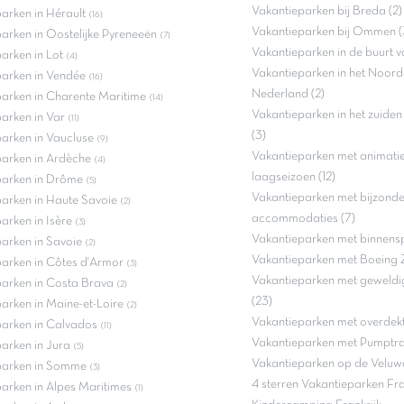
Vakantieparken bij Breda (2)
arken in Hérault
(16)
Vakantieparken bij Ommen (
arken in Oostelijke Pyreneeën
(7)
Vakantieparken in de buurt v
arken in Lot
(4)
Vakantieparken in het Noord
arken in Vendée
(16)
Nederland (2)
arken in Charente Maritime
(14)
Vakantieparken in het zuide
arken in Var
(11)
(3)
arken in Vaucluse
(9)
Vakantieparken met animatie 
arken in Ardèche
(4)
laagseizoen (12)
parken in Drôme
(5)
Vakantieparken met bijzond
arken in Haute Savoie
(2)
accommodaties (7)
arken in Isère
(3)
Vakantieparken met binnenspe
arken in Savoie
(2)
Vakantieparken met Boeing 
arken in Côtes d'Armor
(3)
Vakantieparken met geweldi
arken in Costa Brava
(2)
(23)
arken in Maine-et-Loire
(2)
Vakantieparken met overdek
parken in Calvados
(11)
Vakantieparken met Pumptra
arken in Jura
(5)
Vakantieparken op de Veluwe
parken in Somme
(3)
4 sterren Vakantieparken Fra
arken in Alpes Maritimes
(1)