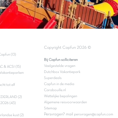
Copyright Capfun 2026 ©
apfun (13)
Bij Capfun solliciteren
Veelgestelde vragen
C & ACSI (15)
Dutchbox Vakantiepark
Vakantieparken
Superdeals
Capfun in de media
ht tot elf
Carabouille.nl
Wettelijke bepalingen
DERLAND (2)
Algemene reisvoorwaarden
e 2026 (43)
Sitemap
Persvragen? mail
persvragen@capfun.com
landse kust (2)