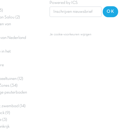
Powered by ICS
3)
OK
an Salou (2)
en van
Je cookie-voorkeuren wijzigen
n van Nederland
in het
ere
eltuinen (12)
Zones (34)
ge peuterbaden
t zwembad (14)
ck (9)
 (3)
nkrijk