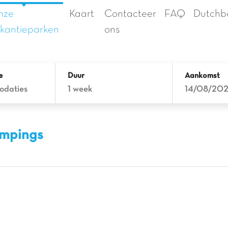
nze
Kaart
Contacteer
FAQ
Dutchb
kantieparken
ons
e
Duur
Aankomst
odaties
1 week
14/08/20
campings