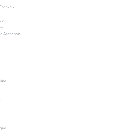
rankrijk
ce
est
n d'Arcachon
aine
r
rgue