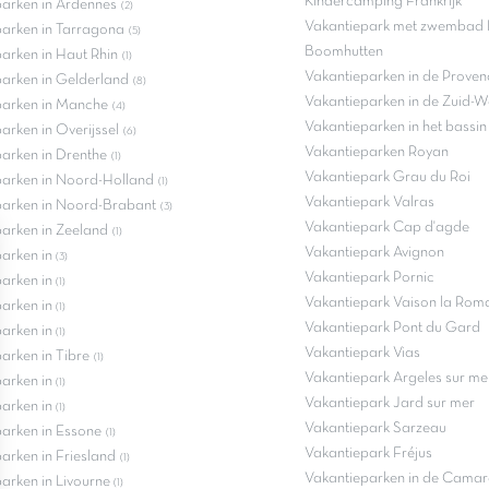
Kindercamping Frankrijk
arken in Ardennes
(2)
Vakantiepark met zwembad F
arken in Tarragona
(5)
Boomhutten
arken in Haut Rhin
(1)
Vakantieparken in de Proven
arken in Gelderland
(8)
Vakantieparken in de Zuid-W
parken in Manche
(4)
Vakantieparken in het bassi
arken in Overijssel
(6)
Vakantieparken Royan
arken in Drenthe
(1)
Vakantiepark Grau du Roi
parken in Noord-Holland
(1)
Vakantiepark Valras
parken in Noord-Brabant
(3)
Vakantiepark Cap d'agde
arken in Zeeland
(1)
Vakantiepark Avignon
parken in
(3)
Vakantiepark Pornic
parken in
(1)
Vakantiepark Vaison la Rom
parken in
(1)
Vakantiepark Pont du Gard
parken in
(1)
Vakantiepark Vias
arken in Tibre
(1)
Vakantiepark Argeles sur me
parken in
(1)
Vakantiepark Jard sur mer
parken in
(1)
Vakantiepark Sarzeau
arken in Essone
(1)
Vakantiepark Fréjus
arken in Friesland
(1)
Vakantieparken in de Cama
arken in Livourne
(1)