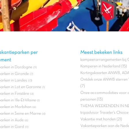
akantieparken per
Meest bekeken links
ement
kampeerarrangementen bij C
Kamperen in Nederland (15)
parken in Dordogne
(9)
Kortingskaarten ANWB, ADA
arken in Gironde
(7)
Ontdek onze ANWB sterren 
arken in Landes
(13)
(7)
arken in Lot en Garonne
(1)
Onze accommodaties voor ac
arken in Finistère
(4)
personen (13)
rken in Ille-Et-Vilaine
(1)
THEMA WEEKENDEN IN NE
parken in Morbihan
(6)
tripadvisor Traveler’s Choic
arken in Seine en Marne
(4)
Vakantie met honden (21)
arken in Aude
(6)
Vakantieparken aan de Neder
parken in Gard
(11)