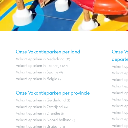
Onze Vakantieparken per land
Onze V
Vakantieparken in Nederland
depart
(22)
Vakantieparken in Frankrijk
(217)
Vakantie
Vakantieparken in Spanje
(9)
Vakantiep
Vakantieparken in Belgie
(3)
Vakantiep
Vakantiep
Onze Vakantieparken per provincie
Vakantiep
Vakantiepa
Vakantieparken in Gelderland
(8)
Vakantie
Vakantieparken in Overijssel
(6)
Vakantiep
Vakantieparken in Drenthe
(1)
Vakantiep
Vakantieparken in Noord-holland
(1)
Vakantie
Vakantieparken in Brabant
(3)